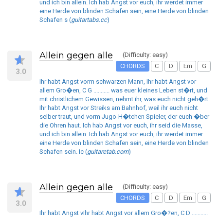
und ich bin allein. Ich hab Angst vor euch, ihr werdet immer
eine Herde von blinden Schafen sein, eine Herde von blinden
Schafen s (
guitartabs.cc
)
Allein gegen alle
(Difficulty: easy)
CHORDS
C
D
Em
G
3.0
Ihr habt Angst vorm schwarzen Mann, Ihr habt Angst vor
allem Gro�en, C G ........... was euer kleines Leben st�rt, und
mit christlichem Gewissen, nehmt ihr, was euch nicht geh�rt.
Ihr habt Angst vor Streiks am Bahnhof, weil ihr euch nicht
selber traut, und vorm Jugo-H�tchen Spieler, der euch �ber
die Ohren haut. Ich hab Angst vor euch, ihr seid die Masse,
und ich bin allein. Ich hab Angst vor euch, ihr werdet immer
eine Herde von blinden Schafen sein, eine Herde von blinden
Schafen sein. Ic (
guitaretab.com
)
Allein gegen alle
(Difficulty: easy)
CHORDS
C
D
Em
G
3.0
Ihr habt Angst vIhr habt Angst vor allem Gro�?en, C D ...........