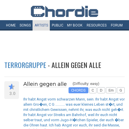
HOME
SONGS
ARTISTS
PUBLIC
MY
BOOK
RESOURCES
FORUM
TERRORGRUPPE
- ALLEIN GEGEN ALLE
Allein gegen alle
(Difficulty: easy)
CHORDS
C
D
Em
G
3.0
Ihr habt Angst vorm schwarzen Mann, sein. Ihr habt Angst vor
allem Gro�en, C G ........... was euer kleines Leben st�rt, und
mit christlichem Gewissen, nehmt ihr, was euch nicht geh�rt.
Ihr habt Angst vor Streiks am Bahnhof, weil ihr euch nicht
selber traut, und vorm Jugo-H�tchen Spieler, der euch �ber
die Ohren haut. Ich hab Angst vor euch, ihr seid die Masse,