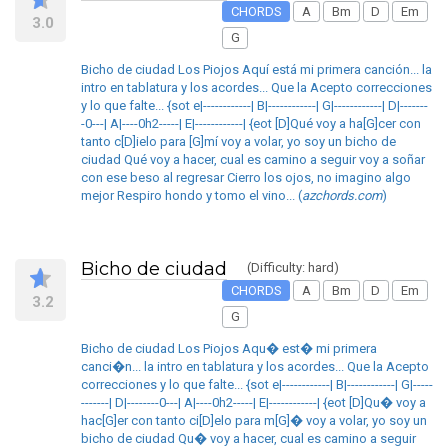
CHORDS
A
Bm
D
Em
3.0
G
Bicho de ciudad Los Piojos Aquí está mi primera canción... la
intro en tablatura y los acordes... Que la Acepto correcciones
y lo que falte... {sot e|------------| B|------------| G|------------| D|-------
-0---| A|----0h2-----| E|------------| {eot [D]Qué voy a ha[G]cer con
tanto c[D]ielo para [G]mí voy a volar, yo soy un bicho de
ciudad Qué voy a hacer, cual es camino a seguir voy a soñar
con ese beso al regresar Cierro los ojos, no imagino algo
mejor Respiro hondo y tomo el vino... (
azchords.com
)
Bicho de ciudad
(Difficulty: hard)
CHORDS
A
Bm
D
Em
3.2
G
Bicho de ciudad Los Piojos Aqu� est� mi primera
canci�n... la intro en tablatura y los acordes... Que la Acepto
correcciones y lo que falte... {sot e|------------| B|------------| G|-----
-------| D|--------0---| A|----0h2-----| E|------------| {eot [D]Qu� voy a
hac[G]er con tanto ci[D]elo para m[G]� voy a volar, yo soy un
bicho de ciudad Qu� voy a hacer, cual es camino a seguir