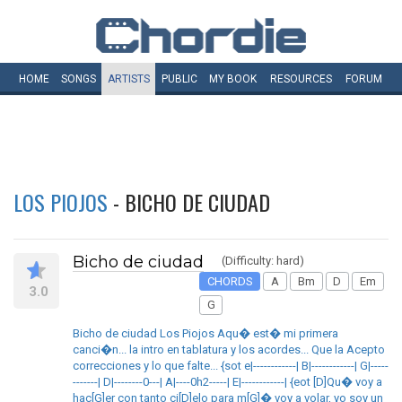
HOME
SONGS
ARTISTS
PUBLIC
MY
BOOK
RESOURCES
FORUM
LOS PIOJOS
- BICHO DE CIUDAD
Bicho de ciudad
(Difficulty: hard)
CHORDS
A
Bm
D
Em
3.0
G
Bicho de ciudad Los Piojos Aqu� est� mi primera
canci�n... la intro en tablatura y los acordes... Que la Acepto
correcciones y lo que falte... {sot e|------------| B|------------| G|-----
-------| D|--------0---| A|----0h2-----| E|------------| {eot [D]Qu� voy a
hac[G]er con tanto ci[D]elo para m[G]� voy a volar, yo soy un