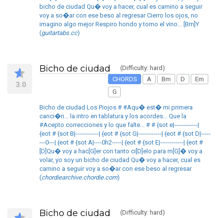
bicho de ciudad Qu� voy a hacer, cual es camino a seguir
voy a so�ar con ese beso al regresar Cierro los ojos, no
imagino algo mejor Respiro hondo y tomo el vino... [Bm]Y
(
guitartabs.cc
)
Bicho de ciudad
(Difficulty: hard)
CHORDS
A
Bm
D
Em
3.0
G
Bicho de ciudad Los Piojos # #Aqu� est� mi primera
canci�n... la intro en tablatura y los acordes... Que la
#Acepto correcciones y lo que falte... # # {sot e|------------|
{eot # {sot B|------------| {eot # {sot G|------------| {eot # {sot D|-----
---0---| {eot # {sot A|----0h2-----| {eot # {sot E|------------| {eot #
[D]Qu� voy a hac[G]er con tanto ci[D]elo para m[G]� voy a
volar, yo soy un bicho de ciudad Qu� voy a hacer, cual es
camino a seguir voy a so�ar con ese beso al regresar
(
chordiearchive.chordie.com
)
Bicho de ciudad
(Difficulty: hard)