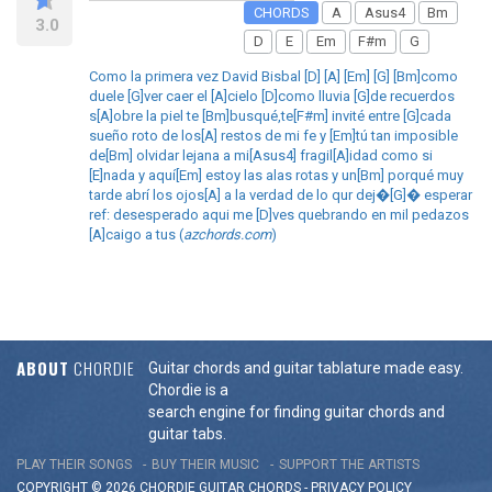
CHORDS
A
Asus4
Bm
3.0
D
E
Em
F#m
G
Como la primera vez David Bisbal [D] [A] [Em] [G] [Bm]como
duele [G]ver caer el [A]cielo [D]como lluvia [G]de recuerdos
s[A]obre la piel te [Bm]busqué,te[F#m] invité entre [G]cada
sueño roto de los[A] restos de mi fe y [Em]tú tan imposible
de[Bm] olvidar lejana a mi[Asus4] fragil[A]idad como si
[E]nada y aquí[Em] estoy las alas rotas y un[Bm] porqué muy
tarde abrí los ojos[A] a la verdad de lo qur dej�[G]� esperar
ref: desesperado aqui me [D]ves quebrando en mil pedazos
[A]caigo a tus (
azchords.com
)
ABOUT
CHORDIE
Guitar chords and guitar tablature made easy.
Chordie is a
search engine for finding guitar chords and
guitar tabs.
PLAY THEIR SONGS
BUY THEIR MUSIC
SUPPORT THE ARTISTS
COPYRIGHT © 2026 CHORDIE GUITAR
CHORDS
-
PRIVACY POLICY