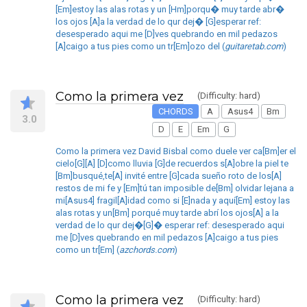
[Em]estoy las alas rotas y un [Hm]porqu� muy tarde abr�
los ojos [A]a la verdad de lo qur dej� [G]esperar ref:
desesperado aqui me [D]ves quebrando en mil pedazos
[A]caigo a tus pies como un tr[Em]ozo del (
guitaretab.com
)
Como la primera vez
(Difficulty: hard)
CHORDS
A
Asus4
Bm
3.0
D
E
Em
G
Como la primera vez David Bisbal como duele ver ca[Bm]er el
cielo[G][A] [D]como lluvia [G]de recuerdos s[A]obre la piel te
[Bm]busqué,te[A] invité entre [G]cada sueño roto de los[A]
restos de mi fe y [Em]tú tan imposible de[Bm] olvidar lejana a
mi[Asus4] fragil[A]idad como si [E]nada y aquí[Em] estoy las
alas rotas y un[Bm] porqué muy tarde abrí los ojos[A] a la
verdad de lo qur dej�[G]� esperar ref: desesperado aqui
me [D]ves quebrando en mil pedazos [A]caigo a tus pies
como un tr[Em] (
azchords.com
)
Como la primera vez
(Difficulty: hard)