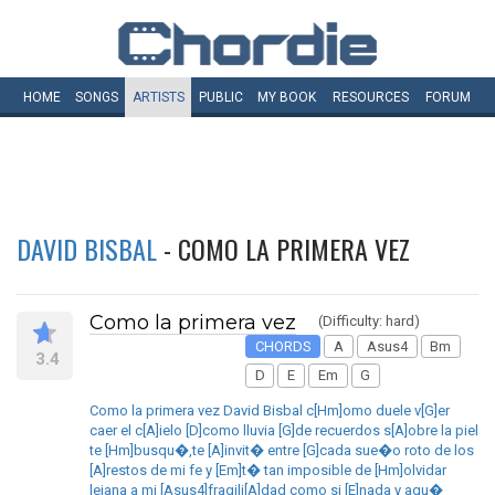
HOME
SONGS
ARTISTS
PUBLIC
MY
BOOK
RESOURCES
FORUM
DAVID BISBAL
- COMO LA PRIMERA VEZ
Como la primera vez
(Difficulty: hard)
CHORDS
A
Asus4
Bm
3.4
D
E
Em
G
Como la primera vez David Bisbal c[Hm]omo duele v[G]er
caer el c[A]ielo [D]como lluvia [G]de recuerdos s[A]obre la piel
te [Hm]busqu�,te [A]invit� entre [G]cada sue�o roto de los
[A]restos de mi fe y [Em]t� tan imposible de [Hm]olvidar
lejana a mi [Asus4]fragili[A]dad como si [E]nada y aqu�