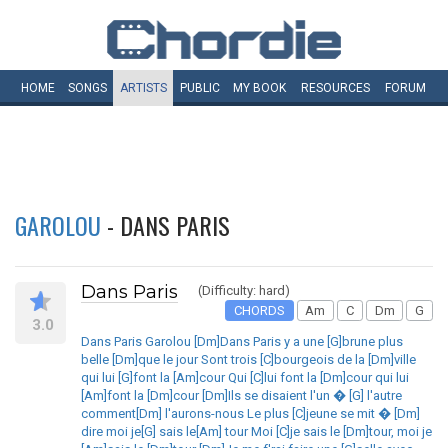
HOME
SONGS
ARTISTS
PUBLIC
MY
BOOK
RESOURCES
FORUM
GAROLOU
- DANS PARIS
Dans Paris
(Difficulty: hard)
CHORDS
Am
C
Dm
G
3.0
Dans Paris Garolou [Dm]Dans Paris y a une [G]brune plus
belle [Dm]que le jour Sont trois [C]bourgeois de la [Dm]ville
qui lui [G]font la [Am]cour Qui [C]lui font la [Dm]cour qui lui
[Am]font la [Dm]cour [Dm]Ils se disaient l'un � [G] l'autre
comment[Dm] l'aurons-nous Le plus [C]jeune se mit � [Dm]
dire moi je[G] sais le[Am] tour Moi [C]je sais le [Dm]tour, moi je