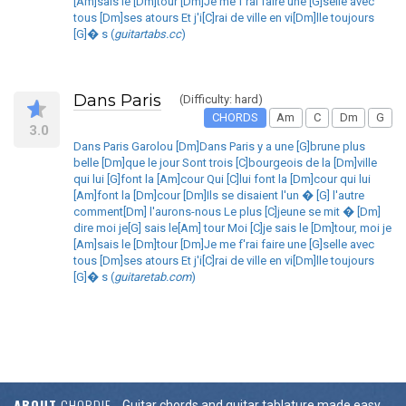
[Am]sais le [Dm]tour [Dm]Je me f'rai faire une [G]selle avec
tous [Dm]ses atours Et j'i[C]rai de ville en vi[Dm]lle toujours
[G]� s (
guitartabs.cc
)
Dans Paris
(Difficulty: hard)
CHORDS
Am
C
Dm
G
3.0
Dans Paris Garolou [Dm]Dans Paris y a une [G]brune plus
belle [Dm]que le jour Sont trois [C]bourgeois de la [Dm]ville
qui lui [G]font la [Am]cour Qui [C]lui font la [Dm]cour qui lui
[Am]font la [Dm]cour [Dm]Ils se disaient l'un � [G] l'autre
comment[Dm] l'aurons-nous Le plus [C]jeune se mit � [Dm]
dire moi je[G] sais le[Am] tour Moi [C]je sais le [Dm]tour, moi je
[Am]sais le [Dm]tour [Dm]Je me f'rai faire une [G]selle avec
tous [Dm]ses atours Et j'i[C]rai de ville en vi[Dm]lle toujours
[G]� s (
guitaretab.com
)
ABOUT
CHORDIE
Guitar chords and guitar tablature made easy.