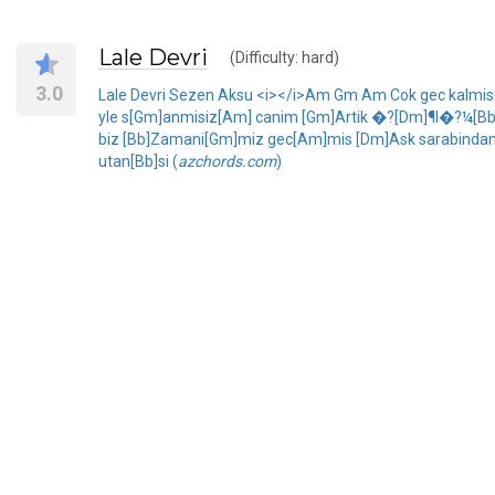
Lale Devri
(Difficulty: hard)
3.0
Lale Devri Sezen Aksu <i></i>Am Gm Am Cok gec kalmisi
yle s[Gm]anmisiz[Am] canim [Gm]Artik �?[Dm]¶l�?¼[Bb]
biz [Bb]Zamani[Gm]miz gec[Am]mis [Dm]Ask sarabindan [
utan[Bb]si (
azchords.com
)