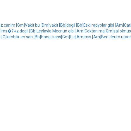
z canim [Gm]Vakit bu [Dm]vakit [Bb]degil [Bb]Eski radyolar gibi [Am]
ms�?¼z degil [Bb]Leylayla Mecnun gibi [Am]Coktan ma[Gm]sal olmus [
C]kimbilir en son [Bb]Hangi sans[Gm]li ic[Am]mis [Am]Ben derim utan