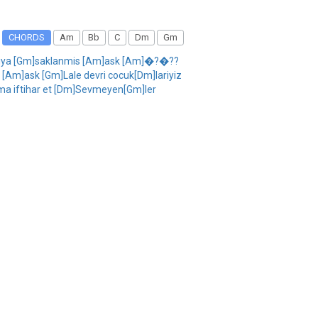
CHORDS
Am
Bb
C
Dm
Gm
Catiya [Gm]saklanmis [Am]ask [Am]�?�??
Am]ask [Gm]Lale devri cocuk[Dm]lariyiz
ma iftihar et [Dm]Sevmeyen[Gm]ler