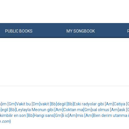
PUBLIC
BOOKS
MY
SONG
BOOK
im [Gm]Vakit bu [Dm]vakit [Bb]degil [Bb]Eski radyolar gibi [Am]Catiy
l [Bb]Leylayla Mecnun gibi [Am]Coktan ma[Gm]sal olmus [Am]ask [Gm]
mbilir en son [Bb]Hangi sans[Gm]li ic[Am]mis [Am]Ben derim utanma 
b.com
)