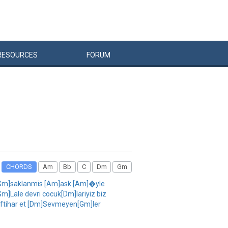
RESOURCES
FORUM
CHORDS
Am
Bb
C
Dm
Gm
a [Gm]saklanmis [Am]ask [Am]�yle
Lale devri cocuk[Dm]lariyiz biz
iftihar et [Dm]Sevmeyen[Gm]ler