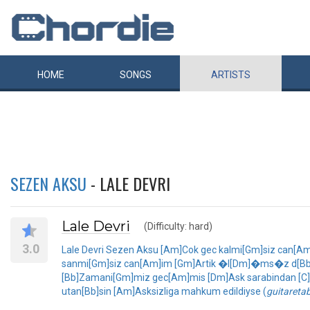
HOME
SONGS
ARTISTS
SEZEN AKSU
- LALE DEVRI
Lale Devri
(Difficulty: hard)
3.0
Lale Devri Sezen Aksu [Am]Cok gec kalmi[Gm]siz can[Am]
sanmi[Gm]siz can[Am]im [Gm]Artik �l[Dm]�ms�z d[Bb]egi
[Bb]Zamani[Gm]miz gec[Am]mis [Dm]Ask sarabindan [C]ki
utan[Bb]sin [Am]Asksizliga mahkum edildiyse (
guitareta