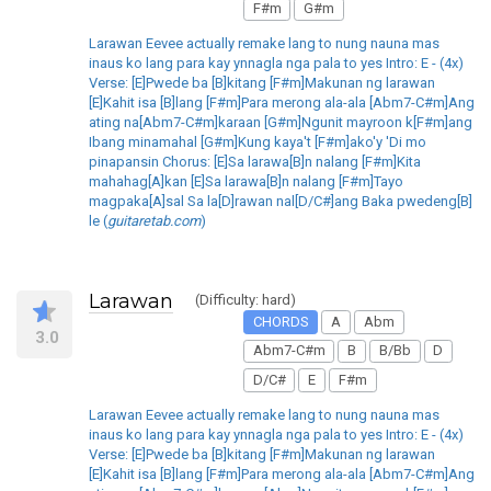
F#m
G#m
Larawan Eevee actually remake lang to nung nauna mas
inaus ko lang para kay ynnagla nga pala to yes Intro: E - (4x)
Verse: [E]Pwede ba [B]kitang [F#m]Makunan ng larawan
[E]Kahit isa [B]lang [F#m]Para merong ala-ala [Abm7-C#m]Ang
ating na[Abm7-C#m]karaan [G#m]Ngunit mayroon k[F#m]ang
Ibang minamahal [G#m]Kung kaya't [F#m]ako'y 'Di mo
pinapansin Chorus: [E]Sa larawa[B]n nalang [F#m]Kita
mahahag[A]kan [E]Sa larawa[B]n nalang [F#m]Tayo
magpaka[A]sal Sa la[D]rawan nal[D/C#]ang Baka pwedeng[B]
le (
guitaretab.com
)
Larawan
(Difficulty: hard)
CHORDS
A
Abm
3.0
Abm7-C#m
B
B/Bb
D
D/C#
E
F#m
Larawan Eevee actually remake lang to nung nauna mas
inaus ko lang para kay ynnagla nga pala to yes Intro: E - (4x)
Verse: [E]Pwede ba [B]kitang [F#m]Makunan ng larawan
[E]Kahit isa [B]lang [F#m]Para merong ala-ala [Abm7-C#m]Ang