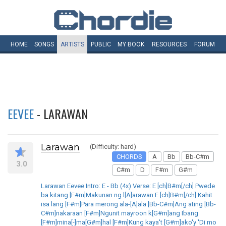
HOME
SONGS
ARTISTS
PUBLIC
MY
BOOK
RESOURCES
FORUM
EEVEE
- LARAWAN
Larawan
(Difficulty: hard)
CHORDS
A
Bb
Bb-C#m
3.0
C#m
D
F#m
G#m
Larawan Eevee Intro: E - Bb (4x) Verse: E [ch]B#m[/ch] Pwede
ba kitang [F#m]Makunan ng l[A]arawan E [ch]B#m[/ch] Kahit
isa lang [F#m]Para merong ala-[A]ala [Bb-C#m]Ang ating [Bb-
C#m]nakaraan [F#m]Ngunit mayroon k[G#m]ang Ibang
[F#m]mina[-]ma[G#m]hal [F#m]Kung kaya't [G#m]ako'y 'Di mo