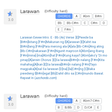
Larawan
(Difficulty: hard)
CHORDS
A
Abm
B#m
3.0
Bb
Bb-C#m
C
C#m
D
E
F#m
Larawan Eevee Intro: E - Bb (4x) Verse: [E]Pwede ba
[B#m]kitang [F#m]Makunan ng l[A]arawan [E]Kahit isa
[B#m]lang [F#m]Para merong ala-[A]ala [Bb-C#m]Ang ating
[Bb-C#m]nakaraan [F#m]Ngunit mayroon k[Abm]ang Ibang
[F#m]mina[-]ma[Abm]hal [F#m]Kung kaya't [Abm]ako'y 'Di mo
pinap[A]ansin Chorus: [E]Sa larawa[B#m]n nalang [F#m]Kita
mahahag[A]kan [E]Sa larawa[B#m]n nalang [F#m]Tayo
magpaka[A]sal Sa larawan [D]na[-]la[C#m]ng [C]Baka
pwedeng l[B#m]egal [Bb]Dahil dito sa [C#m]mundo Bawal.
Repeat In (
azchords.com
)
Larawan
(Difficulty: hard)
CHORDS
A
Abm7-C#m
3.0
B
B/Bb
D
D/C#
E