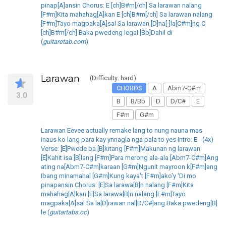
pinap[A]ansin Chorus: E [ch]B#m[/ch] Sa larawan nalang
[F#m]Kita mahahag[A]kan E [ch]B#m[/ch] Sa larawan nalang
[F#m]Tayo magpaka[A]sal Sa larawan [D]na[-]la[C#m]ng C
[ch]B#m[/ch] Baka pwedeng legal [Bb]Dahil di
(
guitaretab.com
)
Larawan
(Difficulty: hard)
CHORDS
A
Abm7-C#m
3.0
B
B/Bb
D
D/C#
E
F#m
G#m
Larawan Eevee actually remake lang to nung nauna mas
inaus ko lang para kay ynnagla nga pala to yes Intro: E - (4x)
Verse: [E]Pwede ba [B]kitang [F#m]Makunan ng larawan
[E]Kahit isa [B]lang [F#m]Para merong ala-ala [Abm7-C#m]Ang
ating na[Abm7-C#m]karaan [G#m]Ngunit mayroon k[F#m]ang
Ibang minamahal [G#m]Kung kaya't [F#m]ako'y 'Di mo
pinapansin Chorus: [E]Sa larawa[B]n nalang [F#m]Kita
mahahag[A]kan [E]Sa larawa[B]n nalang [F#m]Tayo
magpaka[A]sal Sa la[D]rawan nal[D/C#]ang Baka pwedeng[B]
le (
guitartabs.cc
)