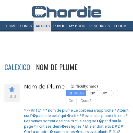
HOME
SONGS
ARTISTS
PUBLIC
MY
BOOK
RESOURCES
FORUM
CALEXICO
- NOM DE PLUME
Nom de Plume
(Difficulty: hard)
CHORDS
Cm
Dm
F
3.0
Gm
Gsus2
* -> Riff x1 * * nom de plume Le corbeau s'approche * Atterrit
sur l'�paule de celui qui �crit * * Reviens lui picorer le cou *
Les veines sortent des chairs * Le sang se r�pand sur la
page * Il crit ses derni�res lignes * Et s'endort erts D# D#
Gm La poudre � canon et les �clairs aveuglants Riff x2