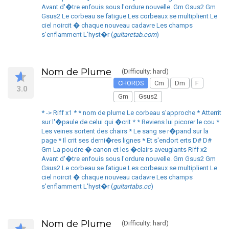
Avant d'�tre enfouis sous l'ordure nouvelle. Gm Gsus2 Gm
Gsus2 Le corbeau se fatigue Les corbeaux se multiplient Le
ciel noircit � chaque nouveau cadavre Les champs
s'enflamment L'hyst�r (
guitaretab.com
)
Nom de Plume
(Difficulty: hard)
CHORDS
Cm
Dm
F
3.0
Gm
Gsus2
* -> Riff x1 * * nom de plume Le corbeau s'approche * Atterrit
sur l'�paule de celui qui �crit * * Reviens lui picorer le cou *
Les veines sortent des chairs * Le sang se r�pand sur la
page * Il crit ses derni�res lignes * Et s'endort erts D# D#
Gm La poudre � canon et les �clairs aveuglants Riff x2
Avant d'�tre enfouis sous l'ordure nouvelle. Gm Gsus2 Gm
Gsus2 Le corbeau se fatigue Les corbeaux se multiplient Le
ciel noircit � chaque nouveau cadavre Les champs
s'enflamment L'hyst�r (
guitartabs.cc
)
Nom de Plume
(Difficulty: hard)