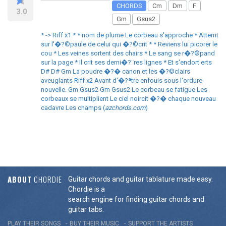
CHORDS
Cm
Dm
F
3.0
Gm
Gsus2
* -> Riff x1 * * nom de plume Le corbeau s'approche * Atterrit
sur l'�?©paule de celui qui �?©crit * * Reviens lui picorer le
cou * Les veines sortent des chairs * Le sang se r�?©pand
sur la page * Il crit ses derni�?¨res lignes * Et s'endort erts
D# D# Gm La poudre �?� canon et les �?©clairs
aveuglants Riff x2 Avant d'�?ªtre enfouis sous l'ordure
nouvelle. Gm Gsus2 Gm Gsus2 Le corbeau se fatigue Les
corbeaux se multiplient Le ciel noircit �?� chaque nouveau
cadavre Les champs (
azchords.com
)
ABOUT
CHORDIE
Guitar chords and guitar tablature made easy.
Chordie is a
search engine for finding guitar chords and
guitar tabs.
PLAY THEIR SONGS
BUY THEIR MUSIC
SUPPORT THE ARTISTS