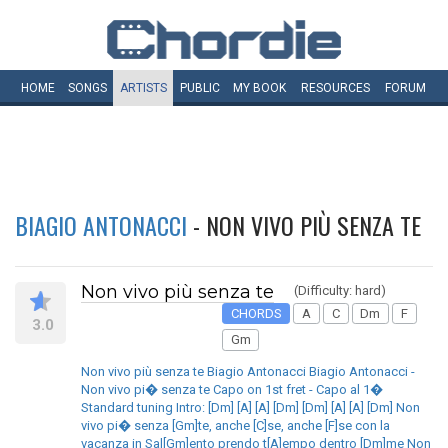
HOME
SONGS
ARTISTS
PUBLIC
MY
BOOK
RESOURCES
FORUM
BIAGIO ANTONACCI
- NON VIVO PIÙ SENZA TE
Non vivo più senza te
(Difficulty: hard)
CHORDS
A
C
Dm
F
3.0
Gm
Non vivo più senza te Biagio Antonacci Biagio Antonacci -
Non vivo pi� senza te Capo on 1st fret - Capo al 1�
Standard tuning Intro: [Dm] [A] [A] [Dm] [Dm] [A] [A] [Dm] Non
vivo pi� senza [Gm]te, anche [C]se, anche [F]se con la
vacanza in Sal[Gm]ento prendo t[A]empo dentro [Dm]me Non