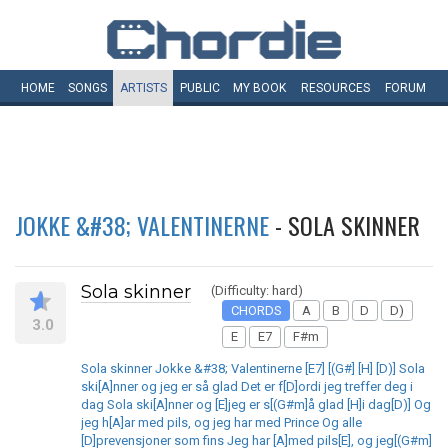
HOME
SONGS
ARTISTS
PUBLIC
MY
BOOK
RESOURCES
FORUM
JOKKE &#38; VALENTINERNE
- SOLA SKINNER
Sola skinner
(Difficulty: hard)
CHORDS
A
B
D
D)
3.0
E
E7
F#m
Sola skinner Jokke &#38; Valentinerne [E7] [(G#] [H] [D)] Sola
ski[A]nner og jeg er så glad Det er f[D]ordi jeg treffer deg i
dag Sola ski[A]nner og [E]jeg er s[(G#m]å glad [H]i dag[D)] Og
jeg h[A]ar med pils, og jeg har med Prince Og alle
[D]prevensjoner som fins Jeg har [A]med pils[E], og jeg[(G#m]