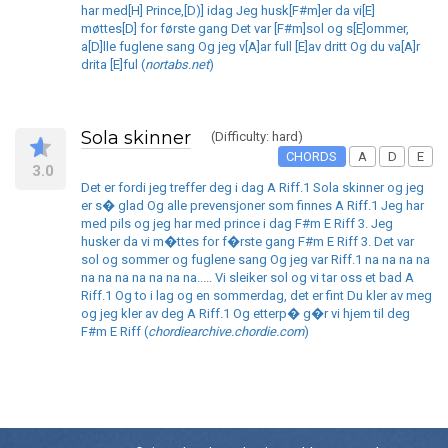
har med[H] Prince,[D)] idag Jeg husk[F#m]er da vi[E]
møttes[D] for første gang Det var [F#m]sol og s[E]ommer,
a[D]lle fuglene sang Og jeg v[A]ar full [E]av dritt Og du va[A]r
drita [E]ful (
nortabs.net
)
Sola skinner
(Difficulty: hard)
CHORDS
A
D
E
3.0
Det er fordi jeg treffer deg i dag A Riff.1 Sola skinner og jeg
er s� glad Og alle prevensjoner som finnes A Riff.1 Jeg har
med pils og jeg har med prince i dag F#m E Riff 3. Jeg
husker da vi m�ttes for f�rste gang F#m E Riff 3. Det var
sol og sommer og fuglene sang Og jeg var Riff.1 na na na na
na na na na na na na..... Vi sleiker sol og vi tar oss et bad A
Riff.1 Og to i lag og en sommerdag, det er fint Du kler av meg
og jeg kler av deg A Riff.1 Og etterp� g�r vi hjem til deg
F#m E Riff (
chordiearchive.chordie.com
)