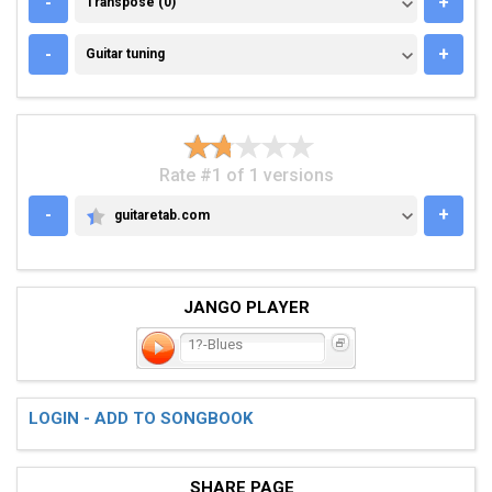
-
+
Transpose (0)
GUITAR TUNING
-
+
Guitar tuning
Rate #1 of 1 versions
-
+
guitaretab.com
GUITARETAB.COM
JANGO PLAYER
1?-Blues
LOGIN - ADD TO SONGBOOK
SHARE PAGE