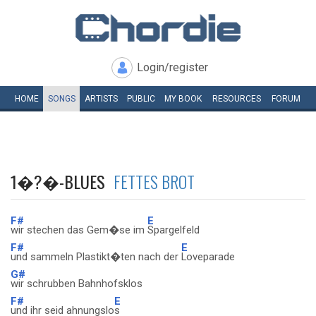
Login/register
HOME
SONGS
ARTISTS
PUBLIC
MY
BOOK
RESOURCES
FORUM
1�?�-BLUES
FETTES BROT
F#
E
wir stechen das Gem�se im
Spargelfeld
F#
E
und sammeln Plastikt�ten nach der
Loveparade
G#
wir schrubben Bahnhofsklos
F#
E
und ihr seid ahnungslo
s