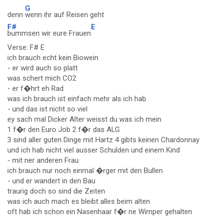
G
denn
wenn ihr auf Reisen geht
F#
E
bummsen wir eure Frauen
Verse: F# E
ich brauch echt kein Biowein
- er wird auch so platt
was schert mich CO2
- er f�hrt eh Rad
was ich brauch ist einfach mehr als ich hab
- und das ist nicht so viel
ey sach mal Dicker Alter weisst du was ich mein
1 f�r den Euro Job 2 f�r das ALG
3 sind aller guten Dinge mit Hartz 4 gibts keinen Chardonnay
und ich hab nicht viel ausser Schulden und einem Kind
- mit ner anderen Frau
ich brauch nur noch einmal �rger mit den Bullen
- und er wandert in den Bau
traurig doch so sind die Zeiten
was ich auch mach es bleibt alles beim alten
oft hab ich schon ein Nasenhaar f�r ne Wimper gehalten