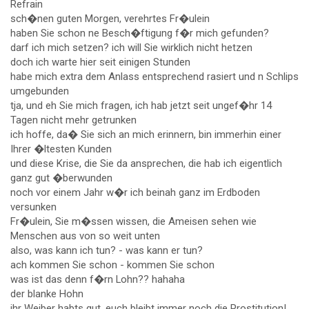
Refrain
sch�nen guten Morgen, verehrtes Fr�ulein
haben Sie schon ne Besch�ftigung f�r mich gefunden?
darf ich mich setzen? ich will Sie wirklich nicht hetzen
doch ich warte hier seit einigen Stunden
habe mich extra dem Anlass entsprechend rasiert und n Schlips
umgebunden
tja, und eh Sie mich fragen, ich hab jetzt seit ungef�hr 14
Tagen nicht mehr getrunken
ich hoffe, da� Sie sich an mich erinnern, bin immerhin einer
Ihrer �ltesten Kunden
und diese Krise, die Sie da ansprechen, die hab ich eigentlich
ganz gut �berwunden
noch vor einem Jahr w�r ich beinah ganz im Erdboden
versunken
Fr�ulein, Sie m�ssen wissen, die Ameisen sehen wie
Menschen aus von so weit unten
also, was kann ich tun? - was kann er tun?
ach kommen Sie schon - kommen Sie schon
was ist das denn f�rn Lohn?? hahaha
der blanke Hohn
ihr Weiber habts gut, euch bleibt immer noch die Prostitution!