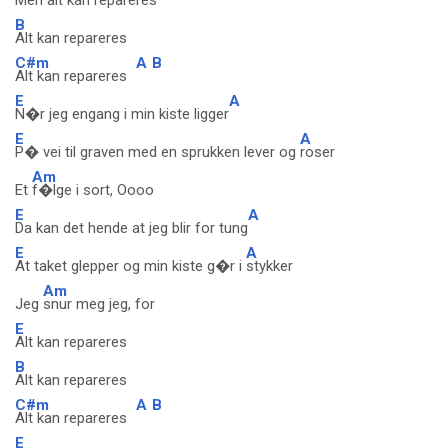
Men alt kan repareres
B
Alt kan repareres
C#m
A
B
Alt kan repareres
E
A
N�r jeg engang i min kiste ligger
E
A
P� vei til graven med en sprukken lever og
roser
Am
Et
f�lge i sort, Oooo
E
A
Da kan det hende at jeg blir for tung
E
A
At taket glepper og min kiste g�r i
stykker
Am
Jeg
snur meg jeg, for
E
Alt kan repareres
B
Alt kan repareres
C#m
A
B
Alt kan repareres
E