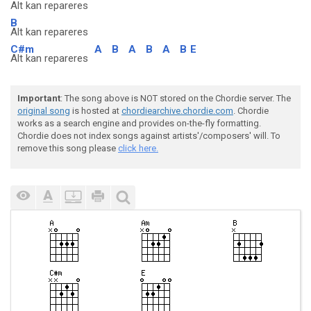
Alt kan repareres
B
Alt kan repareres
C#m
A
B
A
B
A
B
E
Alt kan repareres
Important
: The song above is NOT stored on the Chordie server. The
original song
is hosted at
chordiearchive.chordie.com
. Chordie
works as a search engine and provides on-the-fly formatting.
Chordie does not index songs against artists'/composers' will. To
remove this song please
click here.