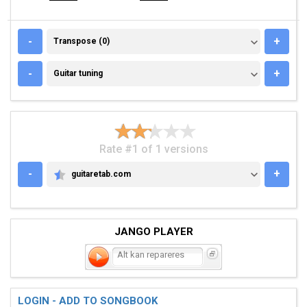
TRANSPOSE (0)
-
+
Transpose (0)
GUITAR TUNING
-
+
Guitar tuning
Rate #1 of 1 versions
-
+
guitaretab.com
GUITARETAB.COM
JANGO PLAYER
Alt kan repareres
LOGIN - ADD TO SONGBOOK