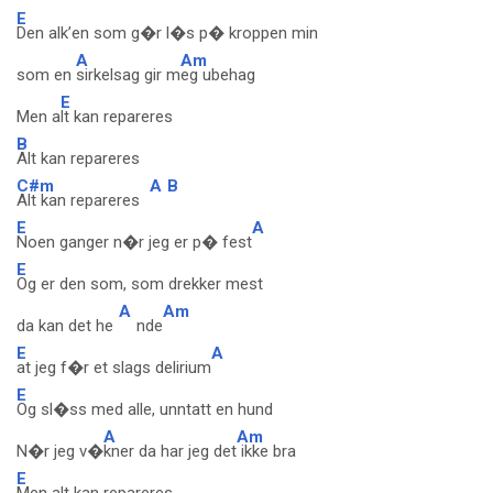
E
Den alk’en som g�r l�s p� kroppen min
A
Am
som en
sirkelsag gir m
eg ubehag
E
Men a
lt kan repareres
B
Alt kan repareres
C#m
A
B
Alt kan repareres
E
A
Noen ganger n�r jeg er p� fest
E
Og er den som, som drekker mest
A
Am
da kan det he
nde
E
A
at jeg f�r et slags delirium
E
Og sl�ss med alle, unntatt en hund
A
Am
N�r jeg v�
kner da har jeg det
ikke bra
E