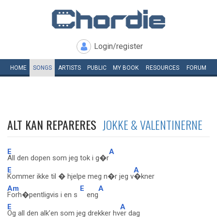
Login/register
HOME
SONGS
ARTISTS
PUBLIC
MY
BOOK
RESOURCES
FORUM
ALT KAN REPARERES
JOKKE & VALENTINERNE
E
A
All den dopen som jeg tok i g�r
E
A
Kommer ikke til � hjelpe meg n�r jeg v
�kner
Am
E
A
Forh�pentligvis i en s
eng
E
A
Og all den alk’en som jeg drekker hv
er dag