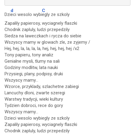
d
C
Dzi
eci wesolo wybi
egly ze szkoly
Zapalily papierosy, wyciagnely flaszki
Chodnik zapluly, ludzi przepedzily
Siedza na laweczkach i rycza do siebie
Wszyscy mamy w glowach zle, ze zyjemy /
Hej, hej, la, la, la, la, hej, hej, hej, hej /x2
Tony papieru, tony analiz
Genialne mysli, tlumy na sali
Godziny modlitw, lata nauki
Przysiegi, plany, podpisy, druki
Wszyscy mamy...
Wzorce, przyklady, szlachetne zabiegi
Lancuchy dloni, zwarte szeregi
Warstwy tradycji, wieki kultury
Tydzien dobroci, rece do gory
Wszyscy mamy...
Dzieci wesolo wybiegly ze szkoly
Zapalily papierosy, wyciagnely flaszki
Chodnik zapluly, ludzi przepedzily