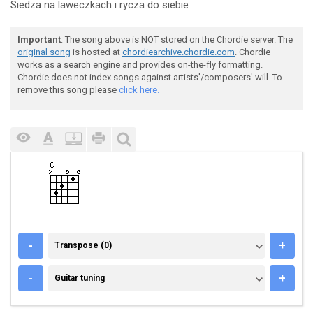
Siedza na laweczkach i rycza do siebie
Important
: The song above is NOT stored on the Chordie server. The
original song
is hosted at
chordiearchive.chordie.com
. Chordie
works as a search engine and provides on-the-fly formatting.
Chordie does not index songs against artists'/composers' will. To
remove this song please
click here.
TRANSPOSE (0)
-
+
Transpose (0)
GUITAR TUNING
-
+
Guitar tuning