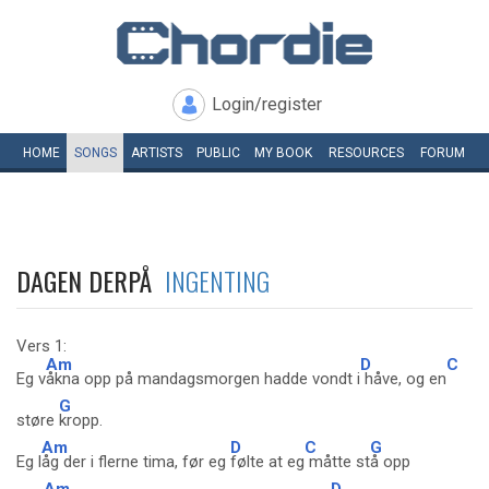
Login/register
HOME
SONGS
ARTISTS
PUBLIC
MY
BOOK
RESOURCES
FORUM
DAGEN DERPÅ
INGENTING
Vers 1:
Am
D
C
Eg v
åkna opp på mandagsmorgen hadde vondt i
håve, og en
G
støre
kropp.
Am
D
C
G
Eg l
åg der i flerne tima, før eg
følte at eg
måtte st
å opp
Am
D