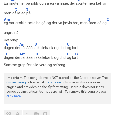
Eg r
ingte ner på jobb og sa eg va ringe, dei s
purte meg keffor
C
G
men d
å la eg
på,
Am
D
C
eg har drokke heile helgå og det va jævla bra, men
faen så eg
angre nå
Refreng:
G
Am
D
C
d
agen de
rpå, åååh
skallebank og drid
og lort,
G
Am
D
C
G
d
agen de
rpå, åååh
skallebank og drid
og lo
rt.
Samme grep for alle vers og refreng.
Important
: The song above is NOT stored on the Chordie server. The
original song
is hosted at
nortabs.net
. Chordie works as a search
engine and provides on-the-fly formatting. Chordie does not index
songs against artists'/composers' will. To remove this song please
click here.