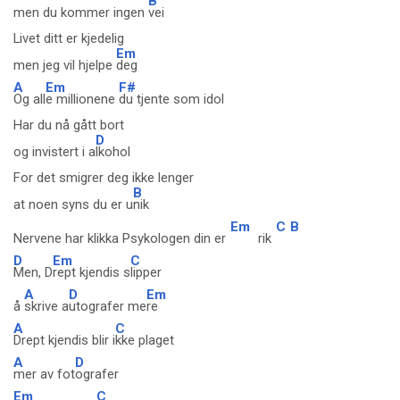
B
men du kommer ingen
vei
Livet ditt er kjedelig
Em
men jeg vil hjelpe
deg
A
Em
F#
Og all
e millionene
du tjente som idol
Har du nå gått bort
D
og invistert i a
lkohol
For det smigrer deg ikke lenger
B
at noen syns du er u
nik
Em
C
B
Nervene har klikka Psykologen din er
rik
D
Em
C
Men, D
rept kjendis s
lipper
A
D
Em
å
skrive a
utografer me
re
A
C
Drept kjendis blir i
kke plaget
A
D
mer av fot
ografer
Em
C