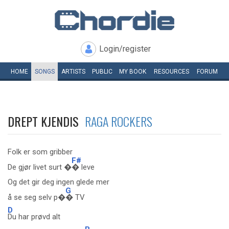
Login/register
HOME
SONGS
ARTISTS
PUBLIC
MY
BOOK
RESOURCES
FORUM
DREPT KJENDIS
RAGA ROCKERS
Folk er som gribber
F#
De gjør livet surt �
� leve
Og det gir deg ingen glede mer
G
å se seg selv p�
� TV
D
Du har prøvd alt