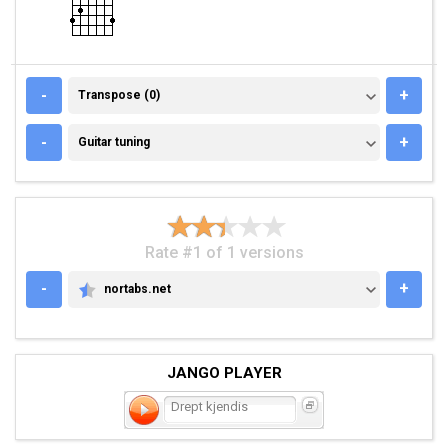
TRANSPOSE (0)
-
+
Transpose (0)
GUITAR TUNING
-
+
Guitar tuning
Rate #1 of 1 versions
-
+
nortabs.net
NORTABS.NET
JANGO PLAYER
Drept kjendis