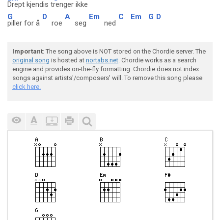
Drept kjendis t
renger ikke
G
D
A
Em
C
Em
G
D
piller for å
roe
seg
ned
Important
: The song above is NOT stored on the Chordie server. The
original song
is hosted at
nortabs.net
. Chordie works as a search
engine and provides on-the-fly formatting. Chordie does not index
songs against artists'/composers' will. To remove this song please
click here.