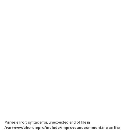
Parse error
: syntax error, unexpected end of file in
/var/www/chordiepro/include/improveandcomment.inc
on line