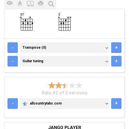
TRANSPOSE (0)
-
+
Transpose (0)
GUITAR TUNING
-
+
Guitar tuning
Rate #2 of 2 versions
-
+
allcountrytabs.com
ALLCOUNTRYTABS.COM
JANGO PLAYER