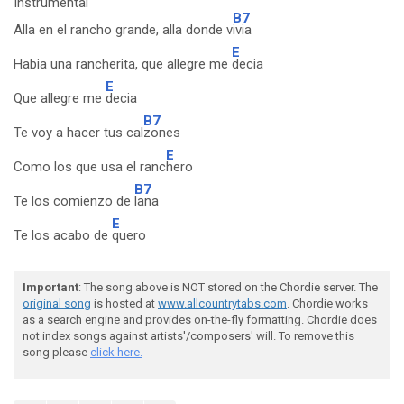
Instrumental
B7
Alla en el rancho grande, alla donde v
ivia
E
Habia una rancherita, que allegre me
decia
E
Que allegre me
decia
B7
Te voy a hacer tus cal
zones
E
Como los que usa el ranc
hero
B7
Te los comienzo de
lana
E
Te los acabo de
quero
Important
: The song above is NOT stored on the Chordie server. The
original song
is hosted at
www.allcountrytabs.com
. Chordie works
as a search engine and provides on-the-fly formatting. Chordie does
not index songs against artists'/composers' will. To remove this
song please
click here.