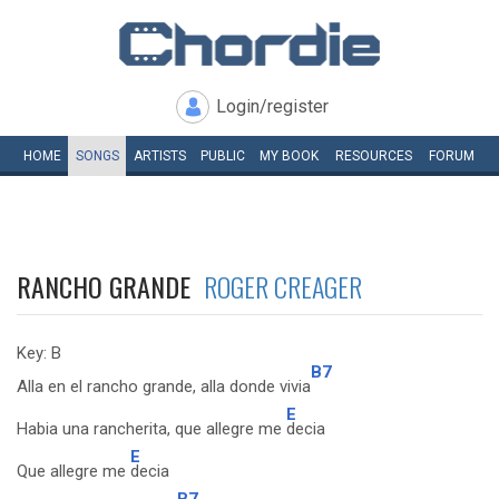
Login/register
HOME
SONGS
ARTISTS
PUBLIC
MY
BOOK
RESOURCES
FORUM
RANCHO GRANDE
ROGER CREAGER
Key: B
B7
Alla en el rancho grande, alla donde vivia
E
Habia una rancherita, que allegre me
decia
E
Que allegre me
decia
B7