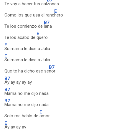
Te voy a hacer tus cal
zones
E
Como los que usa el ranc
hero
B7
Te los comienzo de
lana
E
Te los acabo de
quero
E
Su mama le dice a Julia
E
Su mama le dice a Julia
B7
Que te ha dicho ese se
nor
B7
Ay ay ay ay ay
B7
Mama no me dijo nada
B7
Mama no me dijo nada
E
Solo me hablo de
amor
E
Ay ay ay ay