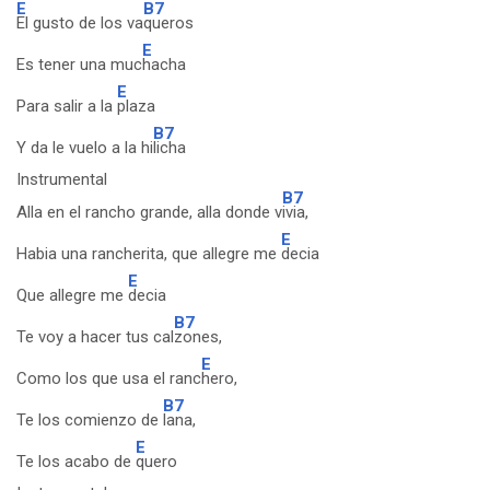
E
B7
El gusto de los va
queros
E
Es tener una muc
hacha
E
Para salir a la
plaza
B7
Y da le vuelo a la hi
licha
Instrumental
B7
Alla en el rancho grande, alla donde v
ivia,
E
Habia una rancherita, que allegre me
decia
E
Que allegre me
decia
B7
Te voy a hacer tus cal
zones,
E
Como los que usa el ranc
hero,
B7
Te los comienzo de
lana,
E
Te los acabo de
quero