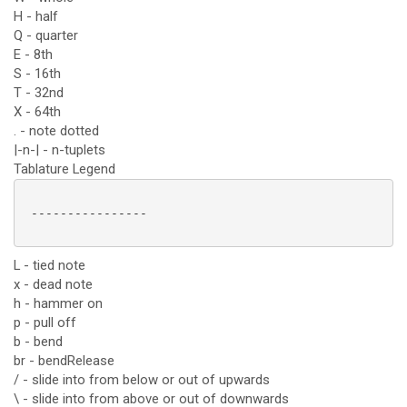
H - half
Q - quarter
E - 8th
S - 16th
T - 32nd
X - 64th
. - note dotted
|-n-| - n-tuplets
Tablature Legend
 ----------------

L - tied note
x - dead note
h - hammer on
p - pull off
b - bend
br - bendRelease
/ - slide into from below or out of upwards
\ - slide into from above or out of downwards