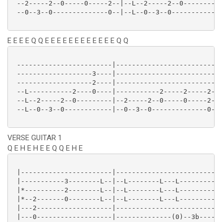
 --2-----2--0-----0-----2--|--L--2-----2--0---------|
 --0--3--0--------------0--|--L--0--3--0------------|
E E E E Q Q E E E E E E E E E E E E Q Q
 ------------------------|--------------------------|
 -------------------3----|--------------------------|
 -------------------2----|--------------------------|
 --L-----------2----0----|-----------2-----2-----2--|
 --L--2-----2--0---------|--2-----2--0-----0-----2--|
 --L--0--3--0------------|--0--3--0--------------0--|
VERSE GUITAR 1
Q E H E H E E Q Q E H E
 |-----------------------|-------------------------|-
 |-----------3--------L--|--L--------L---L---------|-
 |*----------2--------L--|--L--------L---L---------|-
 |*--2-------0--------L--|--L--------L---L---------|-
 |---2-------------------|-------------------------|-
 |---0-------------------|--------------(0)--3b----|-