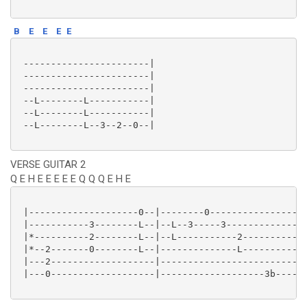
B
E
E
E
E
 -----------------------|

 -----------------------|

 -----------------------|

 --L--------L-----------|

 --L--------L-----------|

 --L--------L--3--2--0--|

VERSE GUITAR 2
Q E H E E E E E Q Q Q E H E
 |--------------------0--|--------0----------------|-
 |-----------3--------L--|--L--3-----3-------------|-
 |*----------2--------L--|--L-----------2----------|-
 |*--2-------0--------L--|--------------L----------|-
 |---2-------------------|-------------------------|-
 |---0-------------------|-------------------3b----|-