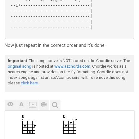
 --17----------------------------|

 --------------------------------|

 --------------------------------|

 --------------------------------|

 --------------------------------|

Now just repeat in the correct order and it's done.
Important
: The song above is NOT stored on the Chordie server. The
original song
is hosted at
www.azchords.com
. Chordie works as a
search engine and provides on-the-fly formatting. Chordie does not
index songs against artists'/composers' will. To remove this song
please
click here.