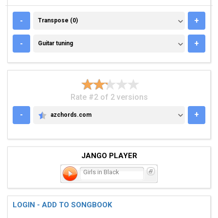
TRANSPOSE (0)
-
+
Transpose (0)
GUITAR TUNING
-
+
Guitar tuning
Rate #2 of 2 versions
-
+
azchords.com
AZCHORDS.COM
JANGO PLAYER
Girls in Black
LOGIN - ADD TO SONGBOOK