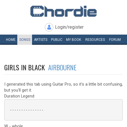
Login/register
HOME
SONGS
ARTISTS
PUBLIC
MY
BOOK
RESOURCES
FORUM
GIRLS IN BLACK
AIRBOURNE
I generated this tab using Guitar Pro, so it's a little bit confusing,
but you'll get it.
Duration Legend
 ---------------

W - whole