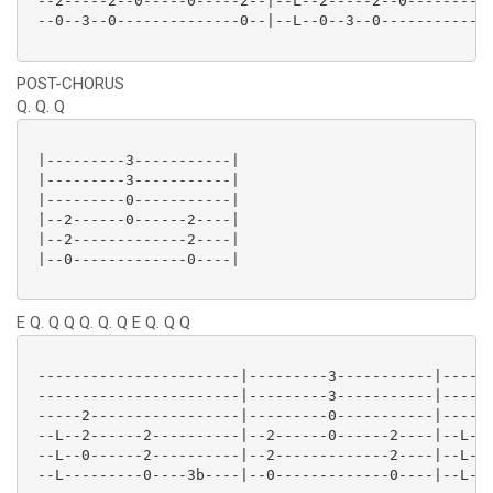
 --2-----2--0-----0-----2--|--L--2-----2--0----------
 --0--3--0--------------0--|--L--0--3--0-------------
POST-CHORUS
Q. Q. Q
 |---------3-----------|

 |---------3-----------|

 |---------0-----------|

 |--2------0------2----|

 |--2-------------2----|

 |--0-------------0----|

E Q. Q Q Q. Q. Q E Q. Q Q
 -----------------------|---------3-----------|------
 -----------------------|---------3-----------|------
 -----2-----------------|---------0-----------|-----2
 --L--2------2----------|--2------0------2----|--L--2
 --L--0------2----------|--2-------------2----|--L--0
 --L---------0----3b----|--0-------------0----|--L---