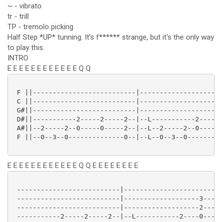
~ - vibrato
tr - trill
TP - tremolo picking
Half Step *UP* tunning. It's f****** strange, but it's the only way
to play this.
INTRO
E E E E E E E E E E E E Q Q
 F ||--------------------------|---------------------
 C ||--------------------------|-------------------3-
 G#||--------------------------|-------------------2-
 D#||-----------2-----2-----2--|--L-----------2----0-
 A#||--2-----2--0-----0-----2--|--L--2-----2--0------
 F ||--0--3--0--------------0--|--L--0--3--0---------
E E E E E E E E E E E E Q Q E E E E E E E E
 --------------------------|------------------------|
 --------------------------|-------------------3----|
 --------------------------|-------------------2----|
 -----------2-----2-----2--|--L-----------2----0----|