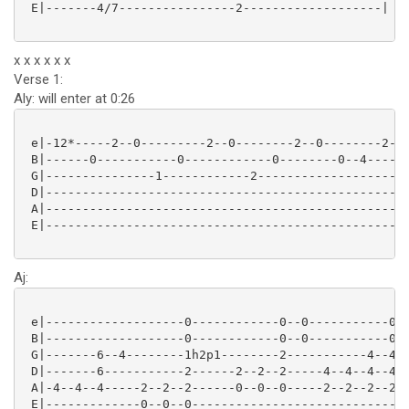
 E|-------4/7----------------2-------------------|

x x x x x x
Verse 1:
Aly: will enter at 0:26
 e|-12*-----2--0---------2--0--------2--0--------2--0
 B|------0-----------0------------0--------0--4------
 G|---------------1------------2---------------------
 D|--------------------------------------------------
 A|--------------------------------------------------
 E|--------------------------------------------------
Aj:
 e|-------------------0------------0--0-----------0-|
 B|-------------------0------------0--0-----------0-|
 G|-------6--4--------1h2p1--------2-----------4--4-|
 D|-------6-----------2------2--2--2-----4--4--4--4-|
 A|-4--4--4-----2--2--2------0--0--0-----2--2--2--2-|
 E|-------------0--0--0-----------------------------|