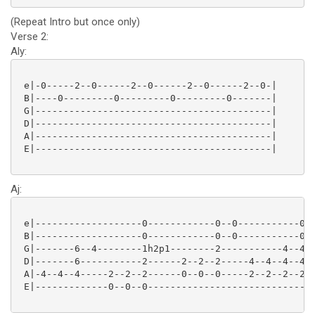
(Repeat Intro but once only)
Verse 2:
Aly:
 e|-0-----2--0------2--0------2--0------2--0-|

 B|----0---------0---------0---------0-------|

 G|------------------------------------------|

 D|------------------------------------------|

 A|------------------------------------------|

 E|------------------------------------------|

Aj:
 e|-------------------0------------0--0-----------0-|
 B|-------------------0------------0--0-----------0-|
 G|-------6--4--------1h2p1--------2-----------4--4-|
 D|-------6-----------2------2--2--2-----4--4--4--4-|
 A|-4--4--4-----2--2--2------0--0--0-----2--2--2--2-|
 E|-------------0--0--0-----------------------------|