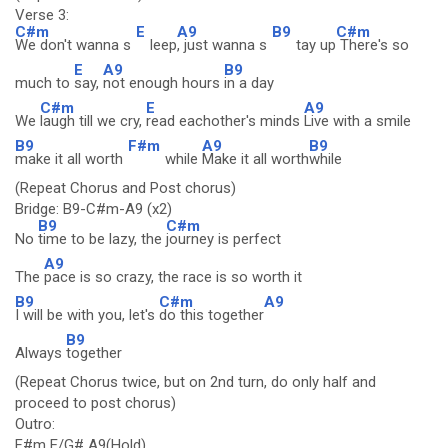
Verse 3:
C#m
E
A9
B9
C#m
We don't wanna s
leep
, just wanna s
tay up
There's so
E
A9
B9
much to
say,
not enough hours
in a day
C#m
E
A9
We
laugh till we cry,
read eachother's minds
Live with a smile
B9
F#m
A9
B9
make it all worth
while
Make it all worth
while
(Repeat Chorus and Post chorus)
Bridge: B9-C#m-A9 (x2)
B9
C#m
No
time to be lazy, the
journey is perfect
A9
The
pace is so crazy, the race is so worth it
B9
C#m
A9
I will be with you, let's
do this together
B9
Always
together
(Repeat Chorus twice, but on 2nd turn, do only half and
proceed to post chorus)
Outro:
F#m E/G# A9(Hold)