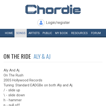
Login/register
HOME
SONGS
ARTISTS
PUBLIC
MY
BOOK
RESOURCES
FORUM
ON THE RIDE
ALY & AJ
Aly And Aj
On The Rush
2005 Hollywood Records
Tuning: Standard EADGBe on both Aly and Aj
/ - slide up
\ - slide down
h - hammer
p - pull off