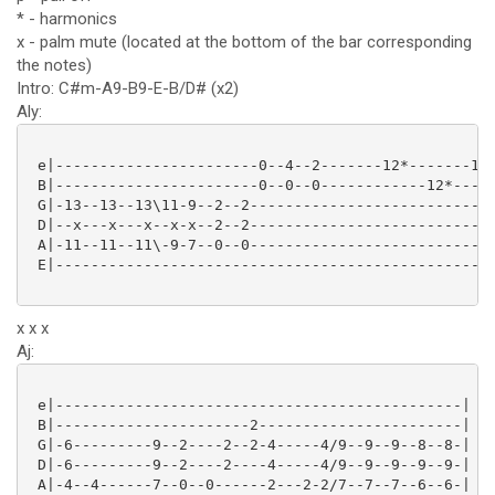
* - harmonics
x - palm mute (located at the bottom of the bar corresponding
the notes)
Intro: C#m-A9-B9-E-B/D# (x2)
Aly:
 e|-----------------------0--4--2-------12*-------12*
 B|-----------------------0--0--0------------12*-----
 G|-13--13--13\11-9--2--2----------------------------
 D|--x---x---x--x-x--2--2----------------------------
 A|-11--11--11\-9-7--0--0----------------------------
 E|--------------------------------------------------
x x x
Aj:
 e|----------------------------------------------|

 B|----------------------2-----------------------|

 G|-6---------9--2----2--2-4-----4/9--9--9--8--8-|

 D|-6---------9--2----2----4-----4/9--9--9--9--9-| (x
 A|-4--4------7--0--0------2---2-2/7--7--7--6--6-|
