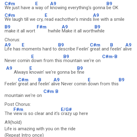
C#m
E
A9
B9
We just have a
way of
knowing everything's gonna
be OK
C#m
E
A9
We laugh till we cry,
read eachother's minds
live with a smile
B9
F#m
A9
B9
make it all wort
hwhile
Make it all worth
while
Chorus:
A9
E
B9
C#m
B
A9
Life has
moments hard to
describe Feelin'
great and
feelin' a
live
E
B9
C#m-B
Never comin
down from this
mountain we're on
A9
E
B9
Always
knowin' we're gonna be
fine
C#m
B
A9
E
B9
Feelin'
great and
feelin' a
live Never comin
down from this
C#m
B
mountain we're on
Post Chorus:
F#m
E/G#
The
view is so clear and it's
crazy up here
A9(hold)
Life is amazing with you on the ride
(Repeat Intro once)