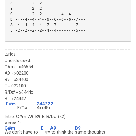
 e|-------2--2------------------|

 B|-------2--2------------------|

 G|-------2--2--------4--4------|

 D|-4--4--4--4--6--6--6--6--7---|

 A|-4--4--4--4--7--7--------7---|

 E|-2--2--2--2--4--4--------5---|

________________________________________________
Lyrics:
Chords used:
C#m - x46654
A9 - x02200
B9 - x24400
E - 022100
B/D# - x6444x
B - x24442
F#m
-
244222
E/G#
-
4xx45x
Intro: C#m-A9-B9-E-B/D# (x2)
Verse 1:
C#m
E
A9
B9
We don't have to
try
to think the
same thoughts