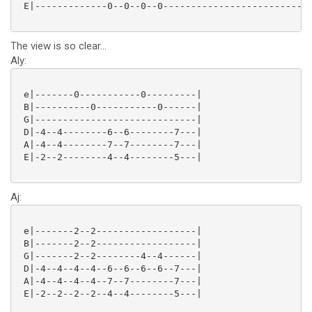
 E|-------------0--0--0--0-------------------------|

The view is so clear...
Aly:
 e|-------0-----------0---------|

 B|----------0-----------0------|

 G|-----------------------------|

 D|-4--4--------6--6--------7---|

 A|-4--4--------7--7--------7---|

 E|-2--2--------4--4--------5---|

Aj:
 e|-------2--2------------------|

 B|-------2--2------------------|

 G|-------2--2--------4--4------|

 D|-4--4--4--4--6--6--6--6--7---|

 A|-4--4--4--4--7--7--------7---|

 E|-2--2--2--2--4--4--------5---|
