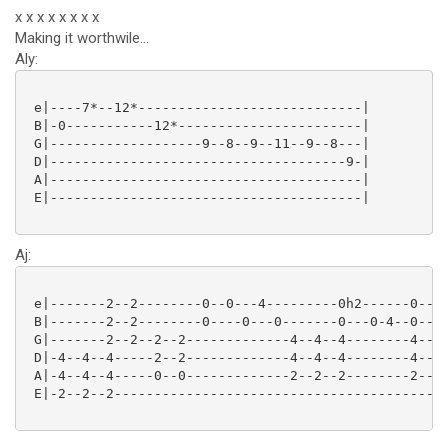
x x x x x x x x
Making it worthwile...
Aly:
 e|----7*--12*----------------------------|

 B|-0-----------12*-----------------------|

 G|-------------------9--8--9--11--9--8---|

 D|-------------------------------------9-|

 A|---------------------------------------|

 E|---------------------------------------|

Aj:
 e|-------2--2--------0--0---4---------0h2------0--0-
 B|-------2--2--------0----0---0-------0---0-4--0--0-
 G|-------2--2--2--2-------------4--4--4--------4--4-
 D|-4--4--4-----2--2-------------4--4--4--------4--4-
 A|-4--4--4-----0--0-------------2--2--2--------2--2-
 E|-2--2--2------------------------------------------