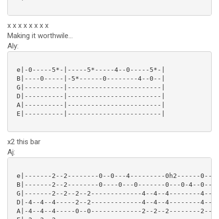
x x x x x x x x
Making it worthwile...
Aly:
 e|-0-----5*-|-----5*-----4--0-----5*-|

 B|----0-----|-5*------0--------4--0--|

 G|----------|------------------------|

 D|----------|------------------------|

 A|----------|------------------------|

 E|----------|------------------------|

x2 this bar
Aj:
 e|-------2--2--------0--0---4---------0h2------0--0-
 B|-------2--2--------0----0---0-------0---0-4--0--0-
 G|-------2--2--2--2-------------4--4--4--------4--4-
 D|-4--4--4-----2--2-------------4--4--4--------4--4-
 A|-4--4--4-----0--0-------------2--2--2--------2--2-