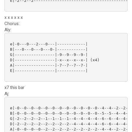
 E|-2--2--2------------------------------------------
x x x x x x
Chorus:
Aly:
 e|-0---0---2---0---|------------|

 B|---0---0---0---0-|------------|

 G|-----------------|-9--9--9--9-|

 D|-----------------|-x--x--x--x-| (x4)

 A|-----------------|-7--7--7--7-|

 E|-----------------|------------|

x7 this bar
Aj:
 e|-0--0--0--0--0--0--0--0--0--0--0--0--4--4--2--2-|

 B|-0--0--0--0--0--0--0--0--0--0--0--0--5--5--4--4-|

 G|-2--2--2--2--1--1--1--1--4--4--4--4--6--6--4--4-|

 D|-2--2--2--2--2--2--2--2--4--4--4--4--6--6--4--4-| 
 A|-0--0--0--0--2--2--2--2--2--2--2--2--4--4--2--2-|
