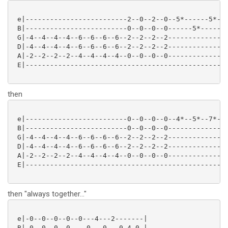
 e|-------------------------2--0--2--0--5*------5*---
 B|-------------------------0--0--0--0------5*------5
 G|-4--4--4--4--6--6--6--6--2--2--2--2---------------
 D|-4--4--4--4--6--6--6--6--2--2--2--2---------------
 A|-2--2--2--2--4--4--4--4--0--0--0--0---------------
 E|--------------------------------------------------
then
 e|-------------------------0--0--0--0--4*--5*--7*--5
 B|-------------------------0--0--0--0---------------
 G|-4--4--4--4--6--6--6--6--2--2--2--2---------------
 D|-4--4--4--4--6--6--6--6--2--2--2--2---------------
 A|-2--2--2--2--4--4--4--4--0--0--0--0---------------
 E|--------------------------------------------------
then "always together..."
 e|-0--0--0--0--0---4---2-------|

 B|-0--0--0--0----0---0---0-4-0-|
