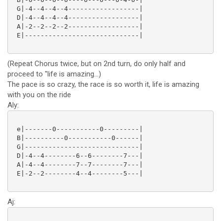
 G|-4--4--4--4------------------|

 D|-4--4--4--4------------------|

 A|-2--2--2--2------------------|

 E|-----------------------------|

(Repeat Chorus twice, but on 2nd turn, do only half and
proceed to "life is amazing...)
The pace is so crazy, the race is so worth it, life is amazing
with you on the ride
Aly:
 e|-------0-----------0---------|

 B|----------0-----------0------|

 G|-----------------------------|

 D|-4--4--------6--6--------7---|

 A|-4--4--------7--7--------7---|

 E|-2--2--------4--4--------5---|

Aj: