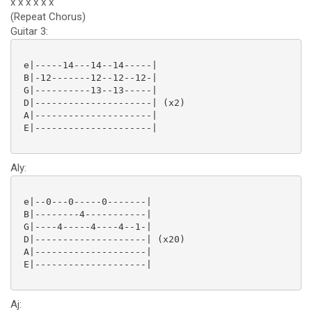
x x x x x x
(Repeat Chorus)
Guitar 3:
 e|-----14---14--14-----|

 B|-12-------12--12--12-|

 G|----------13--13-----|

 D|---------------------| (x2)

 A|---------------------|

 E|---------------------|

Aly:
 e|--0---0-----0-------|

 B|--------4-----------|

 G|----4-----4----4--1-|

 D|--------------------| (x20)

 A|--------------------|

 E|--------------------|

Aj: