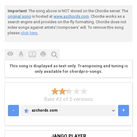
Important
: The song above is NOT stored on the Chordie server. The
original song
is hosted at
www.azchords.com
. Chordie works as a
search engine and provides on-the-fly formatting. Chordie does not
index songs against artists'/composers' will. To remove this song
please
click here.
This song is displayed as text-only. Transposing and tuning is
only available for chordpro-songs.
Rate #2 of 2 versions
-
+
azchords.com
AZCHORDS.COM
JANGO PLAYER