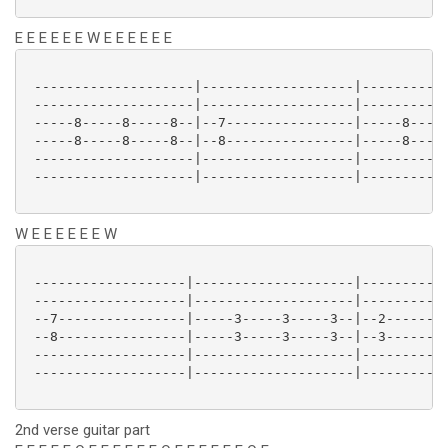
E E E E E E W E E E E E E
 --------------------|-------------------|-----------
 --------------------|-------------------|-----------
 -----8-----8-----8--|--7----------------|-----8-----
 -----8-----8-----8--|--8----------------|-----8-----
 --------------------|-------------------|-----------
 --------------------|-------------------|-----------
W E E E E E E W
 -------------------|--------------------|-----------
 -------------------|--------------------|-----------
 --7----------------|-----3-----3-----3--|--2--------
 --8----------------|-----3-----3-----3--|--3--------
 -------------------|--------------------|-----------
 -------------------|--------------------|-----------
2nd verse guitar part