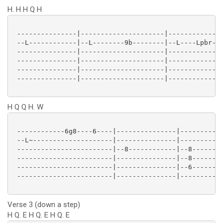
H. H H Q H
 ---------------|---------------------|--------------
 --L------------|--L--------9b--------|--L----Lpbr---
 ---------------|---------------------|--------------
 ---------------|---------------------|--------------
 ---------------|---------------------|--------------
 ---------------|---------------------|--------------
H Q Q H. W
 ------------6g8----6----|---------------|-----------
 --L~--------------------|---------------|-----------
 ------------------------|--8------------|--8--------
 ------------------------|---------------|--8--------
 ------------------------|---------------|--6--------
 ------------------------|---------------|-----------
Verse 3 (down a step)
H Q. E H Q. E H Q. E