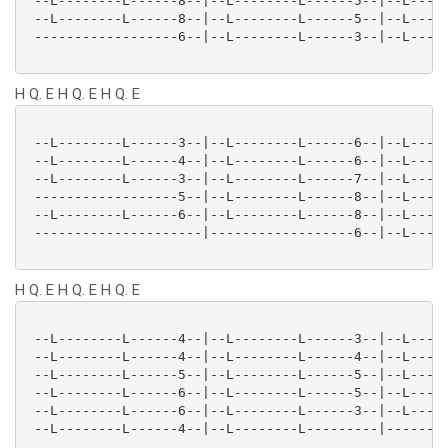
 --L--------L------8--|--L--------L------5--|--L-----
 --L--------L------8--|--L--------L------5--|--L-----
 ------------------6--|--L--------L------3--|--L-----
H Q. E H Q. E H Q. E
 --L--------L------3--|--L--------L------6--|--L-----
 --L--------L------4--|--L--------L------6--|--L-----
 --L--------L------3--|--L--------L------7--|--L-----
 ------------------5--|--L--------L------8--|--L-----
 --L--------L------6--|--L--------L------8--|--L-----
 ---------------------|------------------6--|--L-----
H Q. E H Q. E H Q. E
 --L--------L------4--|--L--------L------3--|--L-----
 --L--------L------4--|--L--------L------4--|--L-----
 --L--------L------5--|--L--------L------5--|--L-----
 --L--------L------6--|--L--------L------5--|--L-----
 --L--------L------6--|--L--------L------3--|--L-----
 --L--------L------4--|--L--------L---------|--------