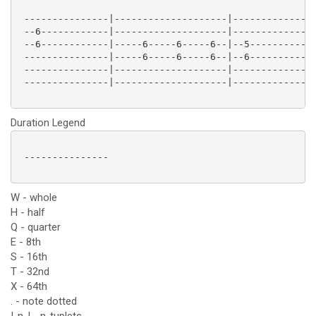
 ---------------|--------------------|---------------
 --6------------|--------------------|---------------
 --6------------|-----6-----6-----6--|--5------------
 ---------------|-----6-----6-----6--|--6------------
 ---------------|--------------------|---------------
 ---------------|--------------------|---------------
Duration Legend
 ---------------

W - whole
H - half
Q - quarter
E - 8th
S - 16th
T - 32nd
X - 64th
. - note dotted