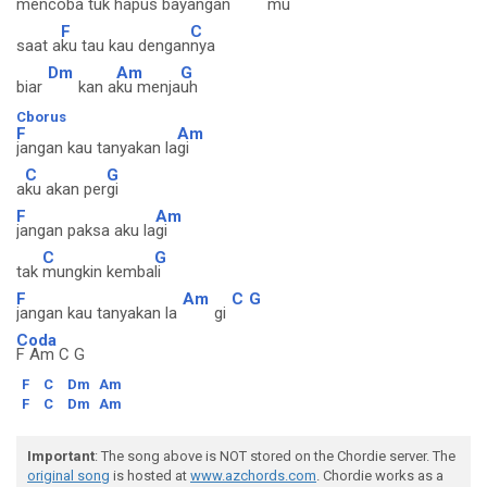
mencoba
tuk hapus bayangan
mu
F
C
saat a
ku tau kau dengan
nya
Dm
Am
G
biar
kan a
ku menja
uh
Cborus
F
Am
jangan kau tanyakan la
gi
C
G
a
ku akan per
gi
F
Am
jangan paksa aku la
gi
C
G
tak
mungkin kemba
li
F
Am
C
G
jangan kau tanyakan la
gi
Coda
F Am C G
F
C
Dm
Am
F
C
Dm
Am
Important
: The song above is NOT stored on the Chordie server. The
original song
is hosted at
www.azchords.com
. Chordie works as a