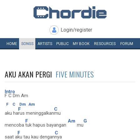
Login/register
HOME
SONGS
ARTISTS
PUBLIC
MY
BOOK
RESOURCES
FORUM
AKU AKAN PERGI
FIVE MINUTES
Intro
F C Dm Am
F
C
Dm
Am
F
C
aku ha
rus meninggalkan
mu
F
Am
G
mencoba
tuk hapus bayangan
mu
F
C
saat a
ku tau kau dengan
nya