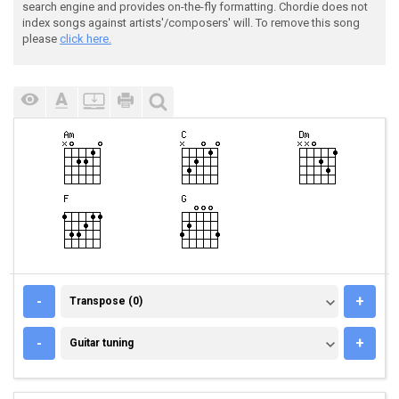
search engine and provides on-the-fly formatting. Chordie does not
index songs against artists'/composers' will. To remove this song
please
click here.
TRANSPOSE (0)
-
+
Transpose (0)
GUITAR TUNING
-
+
Guitar tuning