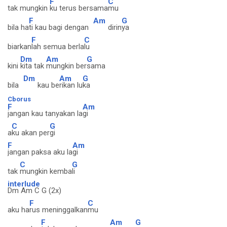
F
C
tak mungkin
ku terus bersama
mu
F
Am
G
bila ha
ti kau bagi dengan
dirin
ya
F
C
biarkan
lah semua berla
lu
Dm
Am
G
kini
kita tak
mungkin ber
sama
Dm
Am
G
bila
kau be
rikan lu
ka
Cborus
F
Am
jangan kau tanyakan la
gi
C
G
a
ku akan per
gi
F
Am
jangan paksa aku la
gi
C
G
tak
mungkin kemba
li
interlude
Dm Am C G (2x)
F
C
aku ha
rus meninggalkan
mu
F
Am
G