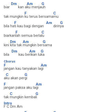
Dm
Am
G
biar
kan a
ku menja
uh
F
C
tak mungkin
ku terus bersama
mu
F
Am
G
bila ha
ti kau bagi dengan
dirin
ya
F
C
biarkan
lah semua berla
lu
Dm
Am
G
kini
kita tak
mungkin ber
sama
Dm
Am
G
bila
kau be
rikan lu
ka
Cborus
F
Am
jangan kau tanyakan la
gi
C
G
a
ku akan per
gi
F
Am
jangan paksa aku la
gi
C
G
tak
mungkin kemba
li
Intro
F C Dm Am