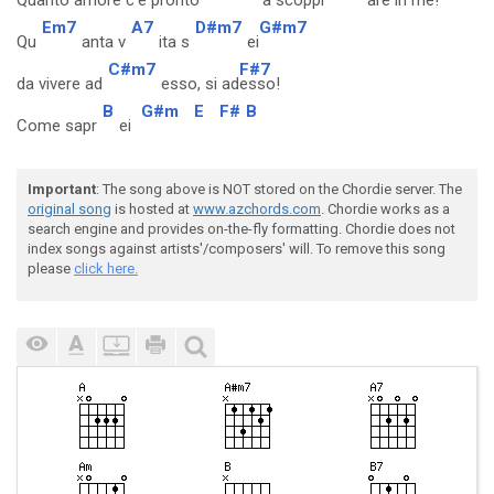
Quanto amore c'
e pronto
a scoppi
are in m
e!
Em7
A7
D#m7
G#m7
Qu
anta v
ita s
ei
C#m7
F#7
da vivere ad
esso, si ad
esso!
B
G#m
E
F#
B
Come sapr
ei
Important
: The song above is NOT stored on the Chordie server. The
original song
is hosted at
www.azchords.com
. Chordie works as a
search engine and provides on-the-fly formatting. Chordie does not
index songs against artists'/composers' will. To remove this song
please
click here.