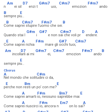
Am
D7
G#m7
C#m7
F#m7
n
ei sil
enzi t
uoi,
emozion
ando
B
E
sempre pi
u...
B
C#m7
F#m7
B
C
ome sapr
ei stupire l'u
omo che sei.
G#m
G#7
C#m7
D
A
Quando stai l
i
e non s
ai che voli pr
ender
e.
E
A
F#m
G#7
C#m7
C
ome sapr
ei richia
mare gli
occhi tuoi
,
Am
D7
G#m7
C#m7
F#m7
B
incoll
arli ai mi
ei,
emozion
ando
E
sempre pi
u...
Cborus
A
C#m
Nel mondo che solit
udini ci da,
E
Bm
E
p
erche non r
esti un po' con me?
A
F#m
Bm7
E
Come sapr
ei amarti
io, nessuno s
aprebbe mai.
A
F#m
Em7
A
Come sapr
ei riuscirci
io, ancora n
on lo sai
?