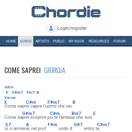
Login/register
HOME
SONGS
ARTISTS
PUBLIC
MY
BOOK
RESOURCES
FORUM
COME SAPREI
GIORGIA
Intro
E
C#m7
Fm7
B
Verse
E
C#m
F#m7
B
Come sapr
ei capire l'u
omo che sei.
G#m7
C#m
Bm7
E
Come sa
prei scoprire p
oi le fantas
ie che vuoi.
E7
A
F#m
G#7
C#m7
I
o ci arriver
ei, nel prof
ondo d
entro t
e,