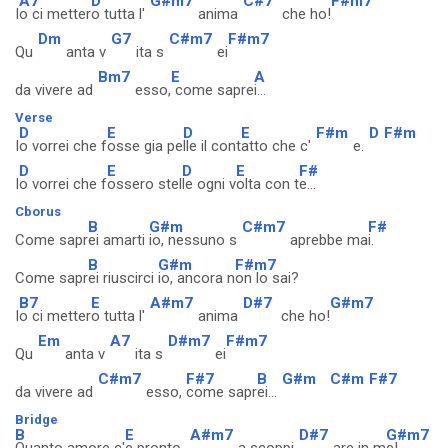
A7
D
G#m7
C#7
F#m7
I
o ci metter
o tutta l'
anima
che ho!
Dm
G7
C#m7
F#m7
Qu
anta v
ita s
ei
Bm7
E
A
da vivere ad
esso,
come sapre
i...
Verse
D
E
D
E
F#m
D
F#m
I
o vorrei che f
osse gia pe
lle il cont
atto che c'
e.
D
E
D
E
F#
I
o vorrei che f
ossero stel
le ogni v
olta con t
e...
Cborus
B
G#m
C#m7
F#
Come sapr
ei amarti
io, nessuno s
aprebbe ma
i.
B
G#m
F#m7
Come sapr
ei riuscirci
io, ancora n
on lo sai?
B7
E
A#m7
D#7
G#m7
I
o ci metter
o tutta l'
anima
che ho!
Em
A7
D#m7
F#m7
Qu
anta v
ita s
ei
C#m7
F#7
B
G#m
C#m
F#7
da vivere ad
esso,
come sapr
ei...
Bridge
B
E
A#m7
D#7
G#m7