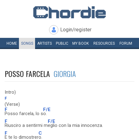
Login/register
HOME
SONGS
ARTISTS
PUBLIC
MY
BOOK
RESOURCES
FORUM
POSSO FARCELA
GIORGIA
Intro)
F
(Verse)
F
F/E
Posso farcela, lo s
o.
F
F/E
Riusciro a sentirmi m
eglio con la mia innocenza.
F
C
E te lo dimostrer
o.