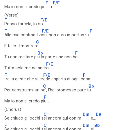
F
F/E
Ma io non ci credo pi
u.
(Verse)
F
F/E
Posso farcela, lo s
o.
F
F/E
F
Alle mie contraddizi
oni non daro importanza.
C
E te lo dimostrer
o.
Bb
F
Tu non recitare pi
u la parte che non h
ai.
F/E
Tutta sola me ne andr
o,
F
F/E
F
tra la gente che si cr
ede esperta di ogni c
osa.
C
Bb
Per ricostruirmi un p
o', l'hai promesso pure t
u.
F
Ma io non ci credo pi
u...
(Chorus)
C
Dm
D#
Se chiudo gli occhi s
ei ancora qui con m
e...
F
C
Dm
Bb
Se chiudo gli occhi s
ei ancora qui con m
e!