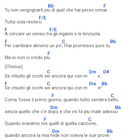
Bb
F
Tu non vergognarti pi
u di quel che hai perso orm
ai.
F/E
Tutta sola rester
o.
F
F/E
A cercare un senso tr
a gli inganni e le lenzuola.
F
C
Bb
Per cambiare almeno un po'
, l'hai promesso pure tu
.
F
Ma io non ci credo pi
u.
(Chorus)
C
Dm
D#
Se chiudo gli occhi s
ei ancora qui con m
e...
F
C
Dm
Bb
Se chiudo gli occhi s
ei ancora qui con m
e!
F
C
Come fosse il primo gi
orno, quando tutto sembra b
ello,
Dm
Bb
senza quello che c'e d
opo e che mi fa piu male adess
o.
F
C
Quando eravamo n
oi quelli di quella canz
one,
Dm
Bb
quando ancora la mia f
ede non voleva le sue prov
e.