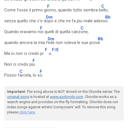
F
C
Come fosse il primo gi
orno, quando tutto sembra b
ello,
Dm
Bb
senza quello che c'e d
opo e che mi fa piu male adess
o.
F
C
Quando eravamo n
oi quelli di quella canz
one,
Dm
Bb
quando ancora la mia f
ede non voleva le sue prov
e.
F
F/E
Ma io non ci credo pi
u.
F
Non ci credo pi
u.
C
F
Posso f
arcela, lo s
o.
Important
: The song above is NOT stored on the Chordie server. The
original song
is hosted at
www.azchords.com
. Chordie works as a
search engine and provides on-the-fly formatting. Chordie does not
index songs against artists'/composers' will. To remove this song
please
click here.