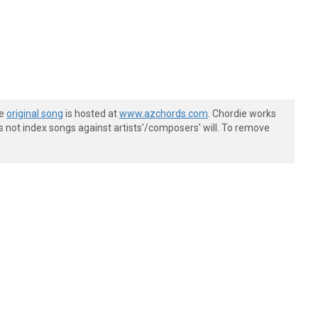
he
original song
is hosted at
www.azchords.com
. Chordie works
s not index songs against artists'/composers' will. To remove