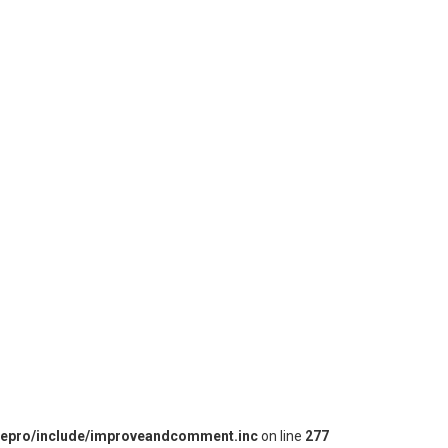
iepro/include/improveandcomment.inc
on line
277