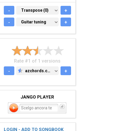
-
TRANSPOSE (0)
Transpose (0)
+
-
GUITAR TUNING
Guitar tuning
+
Rate #1 of 1 versions
-
azchords.com
+
AZCHORDS.COM
JANGO PLAYER
Scelgo ancora te
LOGIN - ADD TO SONGBOOK