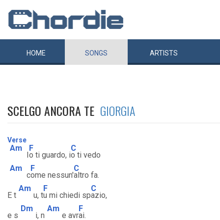
HOME
SONGS
ARTISTS
SCELGO ANCORA TE
GIORGIA
Verse
Am
F
C
I
o ti guardo, i
o ti vedo
Am
F
C
c
ome nessun'
altro fa.
Am
F
C
E t
u, t
u mi chiedi sp
azio,
Dm
Am
F
e s
i, n
e avr
ai.