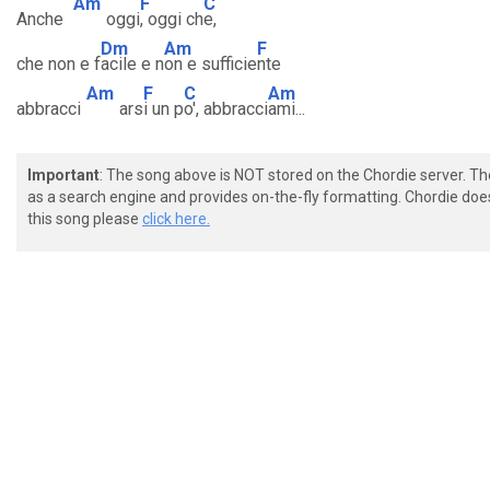
Am
F
C
Anche
oggi
, oggi ch
e,
Dm
Am
F
che non e f
acile e n
on e sufficie
nte
Am
F
C
Am
abbracci
ars
i un p
o', abbracci
ami...
Important
: The song above is NOT stored on the Chordie server. T
as a search engine and provides on-the-fly formatting. Chordie doe
this song please
click here.