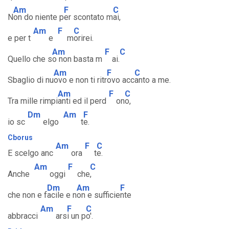
Am
F
C
N
on do niente p
er scontato m
ai,
Am
F
C
e per t
e
m
orirei.
Am
F
C
Quello che s
o non basta m
ai.
Am
F
C
Sbaglio di nu
ovo e non ti ritr
ovo acc
anto a me.
Am
F
C
Tra mille rimpi
anti ed il perd
on
o,
Dm
Am
F
io sc
elgo
t
e.
Cborus
Am
F
C
E scelgo anc
ora
t
e.
Am
F
C
Anche
oggi
che
,
Dm
Am
F
che non e f
acile e n
on e sufficie
nte
Am
F
C
abbracci
ars
i un p
o'.