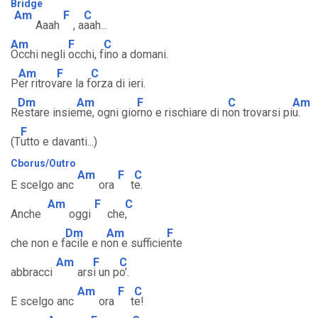
Bridge
Am
F
C
Aaah
, a
aah...
Am
F
C
Occhi negli
occhi, f
ino a domani.
Am
F
C
P
er ritrov
are la f
orza di ieri.
Dm
Am
F
C
Am
R
estare insie
me, ogni gio
rno e rischiare di n
on trovarsi pi
u.
F
(T
utto e davanti...)
Cborus/Outro
Am
F
C
E scelgo anc
ora
t
e.
Am
F
C
Anche
oggi
che
,
Dm
Am
F
che non e f
acile e n
on e sufficie
nte
Am
F
C
abbracci
ars
i un p
o'.
Am
F
C
E scelgo anc
ora
t
e!