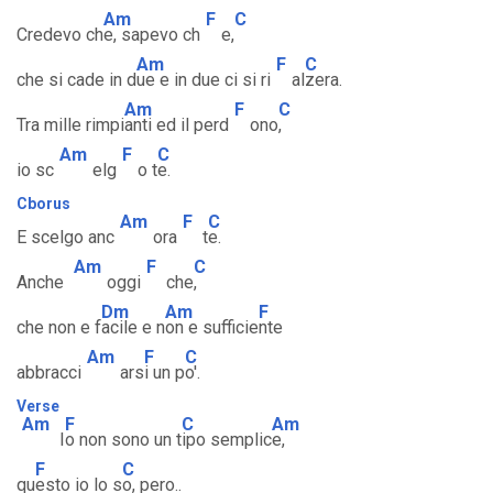
Am
F
C
Credevo ch
e, sapevo ch
e,
Am
F
C
che si cade in d
ue e in due ci si ri
al
zera.
Am
F
C
Tra mille rimpi
anti ed il perd
ono
,
Am
F
C
io sc
elg
o t
e.
Cborus
Am
F
C
E scelgo anc
ora
t
e.
Am
F
C
Anche
oggi
che
,
Dm
Am
F
che non e f
acile e n
on e sufficie
nte
Am
F
C
abbracci
ars
i un p
o'.
Verse
Am
F
C
Am
I
o non sono un t
ipo semplic
e,
F
C
qu
esto io lo s
o, pero..