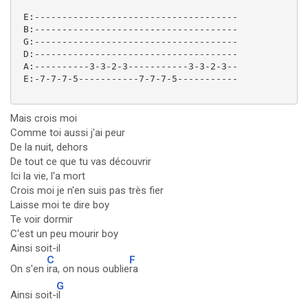
 E:-------------------------------------

 B:-------------------------------------

 G:-------------------------------------

 D:-------------------------------------

 A:----------3-3-2-3-----------3-3-2-3--

 E:-7-7-7-5-----------7-7-7-5-----------

Mais crois moi
Comme toi aussi j'ai peur
De la nuit, dehors
De tout ce que tu vas découvrir
Ici la vie, l'a mort
Crois moi je n'en suis pas très fier
Laisse moi te dire boy
Te voir dormir
C'est un peu mourir boy
Ainsi soit-il
C
F
On s'en
ira, on nous oublie
ra
G
Ainsi soit-
il