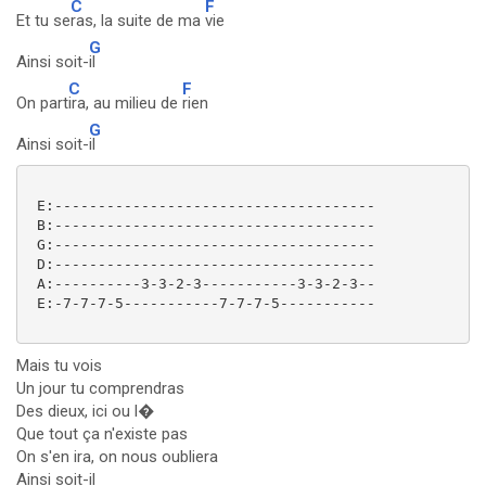
C
F
Et tu se
ras, la suite de ma
vie
G
Ainsi soit-
il
C
F
On part
ira, au milieu de
rien
G
Ainsi soit-
il
 E:-------------------------------------

 B:-------------------------------------

 G:-------------------------------------

 D:-------------------------------------

 A:----------3-3-2-3-----------3-3-2-3--

 E:-7-7-7-5-----------7-7-7-5-----------

Mais tu vois
Un jour tu comprendras
Des dieux, ici ou l�
Que tout ça n'existe pas
On s'en ira, on nous oubliera
Ainsi soit-il