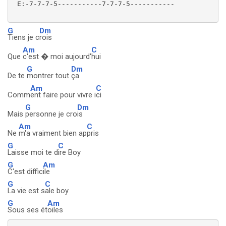
 E:-7-7-7-5-----------7-7-7-5-----------

G
Dm
Tiens je c
rois
Am
C
Que
c'est � moi aujourd'
hui
G
Dm
De te
montrer tout
ça
Am
C
Comm
ent faire pour vivre i
ci
G
Dm
Mais
personne je cro
is
Am
C
Ne
m'a vraiment bien ap
pris
G
C
Laisse moi te d
ire Boy
G
Am
C'est diffic
ile
G
C
La vie est s
ale boy
G
Am
Sous ses ét
oiles