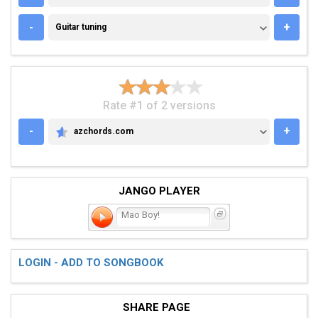
GUITAR TUNING
-
+
Guitar tuning
Rate #1 of 2 versions
-
+
azchords.com
AZCHORDS.COM
JANGO PLAYER
Mao Boy!
LOGIN - ADD TO SONGBOOK
SHARE PAGE