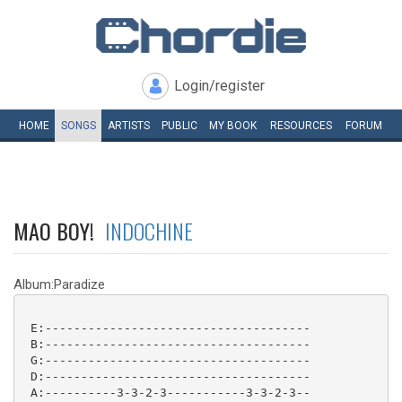
Login/register
HOME
SONGS
ARTISTS
PUBLIC
MY
BOOK
RESOURCES
FORUM
MAO BOY!
INDOCHINE
Album:Paradize
 E:-------------------------------------

 B:-------------------------------------

 G:-------------------------------------

 D:-------------------------------------

 A:----------3-3-2-3-----------3-3-2-3--
