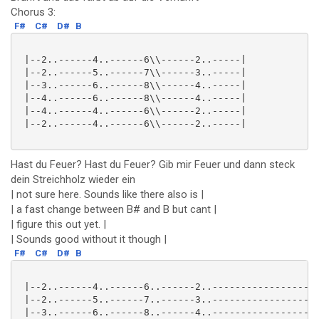
Chorus 3:
F#
C#
D#
B
 |--2..------4..------6\\------2..-----|

 |--2..------5..------7\\------3..-----|

 |--3..------6..------8\\------4..-----|

 |--4..------6..------8\\------4..-----|

 |--4..------4..------6\\------2..-----|

 |--2..------4..------6\\------2..-----|

Hast du Feuer? Hast du Feuer? Gib mir Feuer und dann steck
dein Streichholz wieder ein
| not sure here. Sounds like there also is |
| a fast change between B# and B but cant |
| figure this out yet. |
| Sounds good without it though |
F#
C#
D#
B
 |--2..------4..------6..------2..-------------------
 |--2..------5..------7..------3..-------------------
 |--3..------6..------8..------4..-------------------