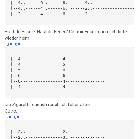
 |--4..------6..------8..------4..-------------------
 |--4..------4..------6..------2..-------------------
 |--2..------4..------6..------2..-------------------
Hast du Feuer? Hast du Feuer? Gib mir Feuer, dann geh bitte
wieder heim
G#
C#
 |--4-----------------4----------------|

 |--4-----------------5----------------|

 |--5-----------------6----------------|

 |--6-----------------6----------------|

 |--6-----------------4----------------|

 |--4-----------------4----------------|

Die Zigarette danach rauch ich lieber allein.
Outro:
F#
C#
 |--2..---------------2..--------------|

 |--2..---------------3..--------------|
