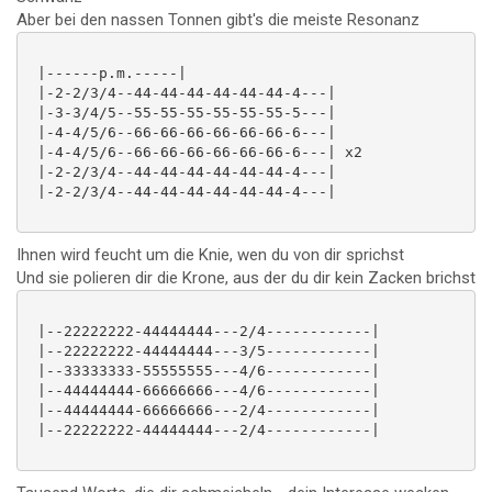
Aber bei den nassen Tonnen gibt's die meiste Resonanz
 |------p.m.-----|

 |-2-2/3/4--44-44-44-44-44-44-4---|

 |-3-3/4/5--55-55-55-55-55-55-5---|

 |-4-4/5/6--66-66-66-66-66-66-6---|

 |-4-4/5/6--66-66-66-66-66-66-6---| x2

 |-2-2/3/4--44-44-44-44-44-44-4---|

 |-2-2/3/4--44-44-44-44-44-44-4---|

Ihnen wird feucht um die Knie, wen du von dir sprichst
Und sie polieren dir die Krone, aus der du dir kein Zacken brichst
 |--22222222-44444444---2/4------------|

 |--22222222-44444444---3/5------------|

 |--33333333-55555555---4/6------------|

 |--44444444-66666666---4/6------------|

 |--44444444-66666666---2/4------------|

 |--22222222-44444444---2/4------------|
