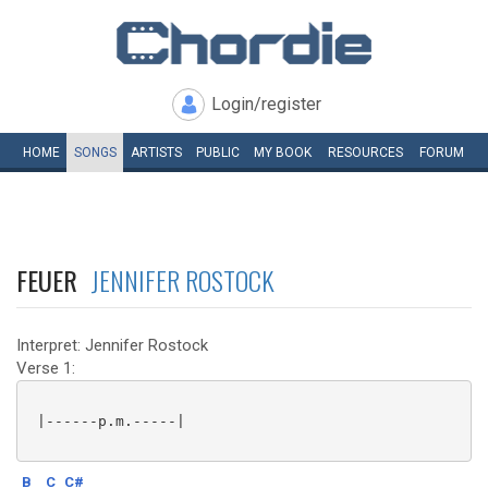
Login/register
HOME
SONGS
ARTISTS
PUBLIC
MY
BOOK
RESOURCES
FORUM
FEUER
JENNIFER ROSTOCK
Interpret: Jennifer Rostock
Verse 1:
 |------p.m.-----| 

B
C
C#