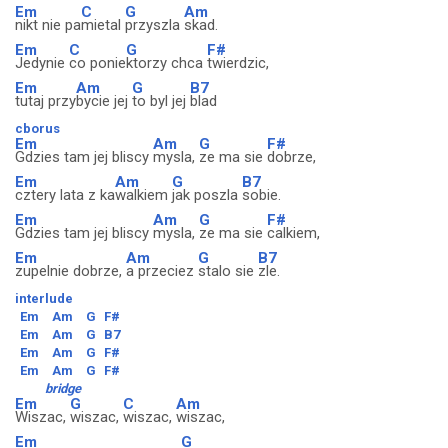
Em
C
G
Am
nikt nie pa
mietal
przyszla
skad.
Em
C
G
F#
Jedynie
co ponie
ktorzy chca
twierdzic,
Em
Am
G
B7
tutaj przy
bycie jej
to byl jej
blad
cborus
Em
Am
G
F#
Gdzies tam jej bliscy
mysla,
ze ma sie
dobrze,
Em
Am
G
B7
cztery lata z ka
walkiem
jak poszla
sobie.
Em
Am
G
F#
Gdzies tam jej bliscy
mysla,
ze ma sie
calkiem,
Em
Am
G
B7
zupelnie dobrze,
a przeciez
stalo sie
zle.
interlude
Em
Am
G
F#
Em
Am
G
B7
Em
Am
G
F#
Em
Am
G
F#
bridge
Em
G
C
Am
Wiszac,
wiszac,
wiszac,
wiszac,
Em
G