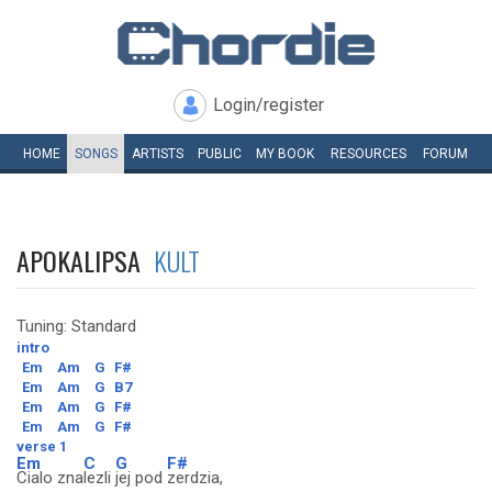
Login/register
HOME
SONGS
ARTISTS
PUBLIC
MY
BOOK
RESOURCES
FORUM
APOKALIPSA
KULT
Tuning: Standard
intro
Em
Am
G
F#
Em
Am
G
B7
Em
Am
G
F#
Em
Am
G
F#
verse 1
Em
C
G
F#
Cialo zna
lezli
jej pod
zerdzia,