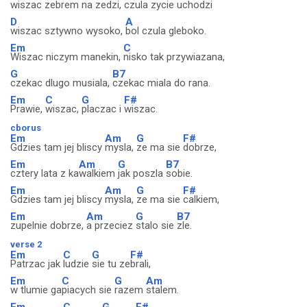
wiszac zebrem na zedzi,
czula zycie uchodzi
D
A
wiszac sztywno wysoko,
bol czula gleboko.
Em
C
Wiszac niczym manekin,
nisko tak przywiazana,
G
B7
czekac dlugo musiala,
czekac miala do rana.
Em
C
G
F#
Prawie,
wiszac,
placzac i
wiszac.
cborus
Em
Am
G
F#
Gdzies tam jej bliscy
mysla,
ze ma sie
dobrze,
Em
Am
G
B7
cztery lata z ka
walkiem
jak poszla
sobie.
Em
Am
G
F#
Gdzies tam jej bliscy
mysla,
ze ma sie
calkiem,
Em
Am
G
B7
zupelnie dobrze,
a przeciez
stalo sie
zle.
verse 2
Em
C
G
F#
Patrzac jak
ludzie
sie tu ze
brali,
Em
C
G
Am
w tlumie ga
piacych sie
razem
stalem.
Em
C
G
F#