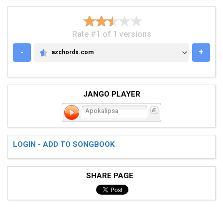
Rate #1 of 1 versions
-
+
azchords.com
AZCHORDS.COM
JANGO PLAYER
Apokalipsa
LOGIN - ADD TO SONGBOOK
SHARE PAGE