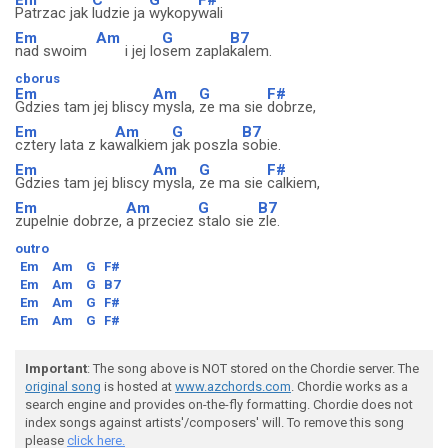
Patrzac jak
ludzie ja
wykopy
wali
Em
Am
G
B7
nad swoim
i jej lo
sem zapla
kalem.
cborus
Em
Am
G
F#
Gdzies tam jej bliscy
mysla,
ze ma sie
dobrze,
Em
Am
G
B7
cztery lata z ka
walkiem
jak poszla
sobie.
Em
Am
G
F#
Gdzies tam jej bliscy
mysla,
ze ma sie
calkiem,
Em
Am
G
B7
zupelnie dobrze,
a przeciez
stalo sie
zle.
outro
Em
Am
G
F#
Em
Am
G
B7
Em
Am
G
F#
Em
Am
G
F#
Important
: The song above is NOT stored on the Chordie server. The
original song
is hosted at
www.azchords.com
. Chordie works as a
search engine and provides on-the-fly formatting. Chordie does not
index songs against artists'/composers' will. To remove this song
please
click here.