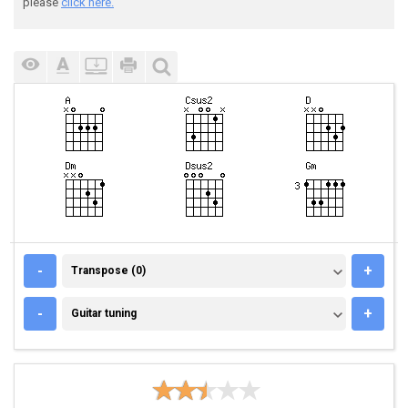
please
click here.
TRANSPOSE (0)
-
+
Transpose (0)
GUITAR TUNING
-
+
Guitar tuning