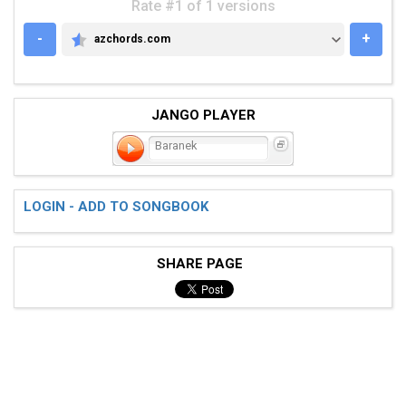
Rate #1 of 1 versions
-
+
azchords.com
AZCHORDS.COM
JANGO PLAYER
Baranek
LOGIN - ADD TO SONGBOOK
SHARE PAGE