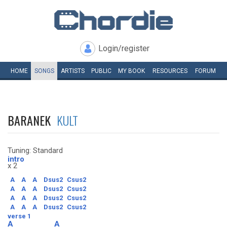
Login/register
HOME
SONGS
ARTISTS
PUBLIC
MY
BOOK
RESOURCES
FORUM
BARANEK
KULT
Tuning: Standard
intro
x 2
A
A
A
Dsus2
Csus2
A
A
A
Dsus2
Csus2
A
A
A
Dsus2
Csus2
A
A
A
Dsus2
Csus2
verse 1
A
A