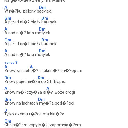
Na g�?owie kwietny ma
wianek
A
Dm
W r�?ku zielony b
adylek
Gm
Dm
A przed ni�? bieży
baranek
A
Dm
A nad ni�? lata m
otylek
Gm
Dm
A przed ni�? bieży
baranek
A
Dm
A nad ni�? lata m
otylek
verse 3
A
A
Znów widzieli
j�? z jakim�? ch�?opem
Dm
Dm
Znów pojecha�?
a do St. Tropez
A
A
Znów m�?czy�?a si
�?, Boże drogi
Dm
Dm
Znów na jachtach
my�?a pod�?ogi
D
Tylko czemu r�?ce ma bia�?e
Gm
Chcia�?em zapyta�?, zapomnia�?em