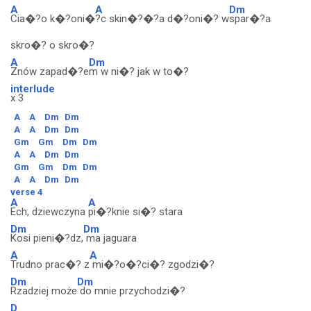
A
A
Dm
Cia�?o k�?oni�
?c skin�?�?a d�?oni�? w
spar�?a
skro�? o skro�?
A
Dm
Znów zapad�?e
m w ni�? jak w to�?
interlude
x 3
A
A
Dm
Dm
A
A
Dm
Dm
Gm
Gm
Dm
Dm
A
A
Dm
Dm
Gm
Gm
Dm
Dm
A
A
Dm
Dm
verse 4
A
A
Ech, dziewczyna
pi�?knie si�? stara
Dm
Dm
Kosi pieni�?dz,
ma jaguara
A
A
Trudno prac�? z
mi�?o�?ci�? zgodzi�?
Dm
Dm
Rzadziej może
do mnie przychodzi�?
D