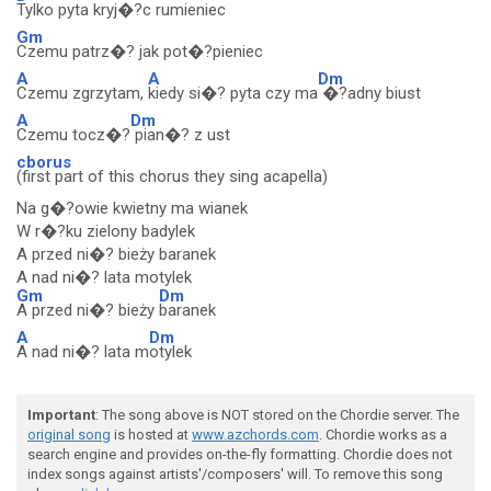
Tylko pyta kryj�?c rumieniec
Gm
Czemu patrz�? jak pot�?pieniec
A
A
Dm
Czemu zgrzytam,
kiedy si�? pyta czy ma
�?adny biust
A
Dm
Czemu tocz�?
pian�? z ust
cborus
(first part of this chorus they sing acapella)
Na g�?owie kwietny ma wianek
W r�?ku zielony badylek
A przed ni�? bieży baranek
A nad ni�? lata motylek
Gm
Dm
A przed ni�? bieży
baranek
A
Dm
A nad ni�? lata m
otylek
Important
: The song above is NOT stored on the Chordie server. The
original song
is hosted at
www.azchords.com
. Chordie works as a
search engine and provides on-the-fly formatting. Chordie does not
index songs against artists'/composers' will. To remove this song