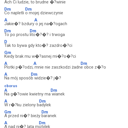
Ach Ci ludzie,
to brudne �?winie
Dm
Dm
Co napletli
o mojej dziewczynie
A
A
Jakie�? bzdury
o jej na�?ogach
Dm
Dm
To po prostu
lito�?�? i trwoga
D
Tak to bywa gdy kto�? zazdro�?ci
Gm
Kiedy brak mu w�?asnej mi�?o�?ci
A
A
Dm
Plotki p�?odzi,
mnie nie zaszkodzi żadn
e obce z�?o
A
Dm
Na mój sposó
b widzie�? j�?
cborus
A
Dm
Na g�?owie kwietny ma
wianek
A
Dm
W r�?ku zielony b
adylek
Gm
Dm
A przed ni�? bieży
baranek
A
Dm
A nad ni�? lata m
otylek