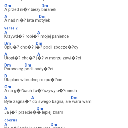
Gm
Dm
A przed ni�? bieży
baranek
A
Dm
A nad ni�? lata m
otylek
verse 2
A
A
Krzywd�? robi�
? mojej panience
Dm
Dm
Oplu�? chc�? j
�? podli zbocze�?cy
A
A
Utopi�? chc�? j
�? w morzu zawi�?ci
Dm
Dm
Paranoicy,
podli sady�?ci
D
Utaplani w brudnej rozpu�?cie
Gm
A na g�?bach fa�?szywy u�?miech
A
A
Dm
Byle zagna�?
do swego bagna, ale
wara wam
A
Dm
Ja j�? przecie�
� lepiej znam
cborus
A
Dm