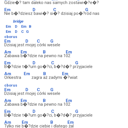
Gdzie�? tam d
aleko nas
samych zost
awi�?e�?
Em
D
C
G
Nie b�?dziesz
bawi�? si
�? dzisiaj po�?
ród nas
bridge
Em
D
Em
B
Em
D
C
G
cborus
Em
D
C
G
Dzisiaj jest
mojej
córki w
esele
Am
Em
B
Em
Zabawa
b�?dzie na
pewno na 1
02
Em
D
C
G
B�?dzie t�?u
m go�?c
i, b�?d�? p
rzyjaciele
Am
Em
B
Em
Orkiestra
zagra
aż zadymi
�?wiat
cborus
Em
D
C
G
Dzisiaj jest
mojej
córki w
esele
Am
Em
B
Em
Zabawa
b�?dzie na
pewno na 1
02
Em
D
C
G
B�?dzie t�?u
m go�?c
i, b�?d�? p
rzyjaciele
Am
Em
B
Em
Tylko nie
b�?dzie ciebie
i dlatego
żal