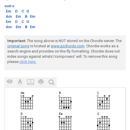
outro
Em
D
C
G
Am
Em
B
Em
Em
D
C
G
Am
Em
B
Em
Important
: The song above is NOT stored on the Chordie server. The
original song
is hosted at
www.azchords.com
. Chordie works as a
search engine and provides on-the-fly formatting. Chordie does not
index songs against artists'/composers' will. To remove this song
please
click here.