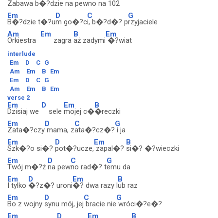
Zabawa
b�?dzie na
pewno na 1
02
Em
D
C
G
B�?dzie t�?u
m go�?c
i, b�?d�? p
rzyjaciele
Am
Em
B
Em
Orkiestra
zagra
aż zadymi
�?wiat
interlude
Em
D
C
G
Am
Em
B
Em
Em
D
C
G
Am
Em
B
Em
verse 2
Em
D
Em
B
Dzisiaj we
sele
mojej c�
�reczki
Em
D
C
G
Zata�?czy
mama, z
ata�?cz�?
i ja
Em
D
Em
B
Szk�?o si�?
pot�?ucze,
zapal�?
si�? �?wieczki
Em
D
C
G
Twój m�?ż
na pew
no rad�? t
emu da
Em
D
Em
B
I tylko
�?z�? uroni
�? dwa razy l
ub raz
Em
D
C
G
Bo z wojny
synu mój, jej
bracie nie
wróci�?e�?
Em
D
Em
B