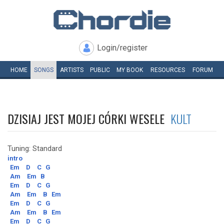
Login/register
HOME
SONGS
ARTISTS
PUBLIC
MY
BOOK
RESOURCES
FORUM
DZISIAJ JEST MOJEJ CÓRKI WESELE
KULT
Tuning: Standard
intro
Em
D
C
G
Am
Em
B
Em
D
C
G
Am
Em
B
Em
Em
D
C
G
Am
Em
B
Em
Em
D
C
G