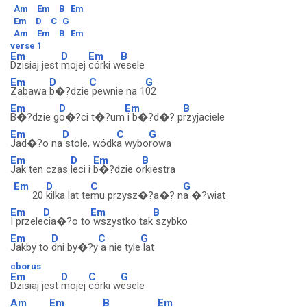
Am
Em
B
Em
Em
D
C
G
Am
Em
B
Em
verse 1
Em
D
Em
B
Dzisiaj jest
mojej
córki w
esele
Em
D
C
G
Zabawa
b�?dzie
pewnie na 1
02
Em
D
Em
B
B�?dzie g
o�?ci t�?um
i b�?d�? p
rzyjaciele
Em
D
C
G
Jad�?o na
stole, wódk
a wybo
rowa
Em
D
Em
B
Jak ten czas
leci i
b�?dzie o
rkiestra
Em
D
C
G
20
kilka lat te
mu przysz�?a�? n
a �?wiat
Em
D
Em
B
I przele
cia�?o to
wszystko tak
szybko
Em
D
C
G
Jakby to
dni by�?y
a nie tyle
lat
cborus
Em
D
C
G
Dzisiaj jest
mojej
córki w
esele
Am
Em
B
Em