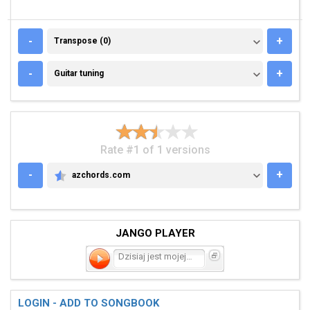
TRANSPOSE (0)
-
+
Transpose (0)
GUITAR TUNING
-
+
Guitar tuning
Rate #1 of 1 versions
-
+
azchords.com
AZCHORDS.COM
JANGO PLAYER
Dzisiaj jest mojej crki
LOGIN - ADD TO SONGBOOK