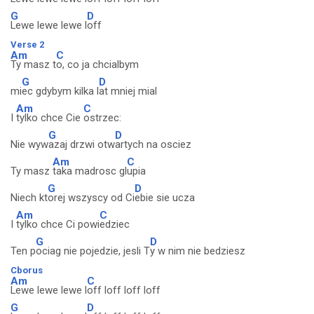
G
D
Lewe lewe lewe l
off
Verse 2
Am
C
Ty masz t
o, co ja chcialbym
G
D
mi
ec gdybym kilka l
at mniej mial
Am
C
I
tylko chce Cie
ostrzec:
G
D
Nie wyw
azaj drzwi otw
artych na osciez
Am
C
Ty masz
taka madrosc gl
upia
G
D
Niech kt
orej wszyscy od Ci
ebie sie ucza
Am
C
I
tylko chce Ci powi
edziec
G
D
Ten p
ociag nie pojedzie, jesli T
y w nim nie bedziesz
Cborus
Am
C
Lewe lewe lewe l
off loff loff loff
G
D