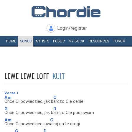
Login/register
HOME
SONGS
ARTISTS
PUBLIC
MY
BOOK
RESOURCES
FORUM
LEWE LEWE LOFF
KULT
Verse 1
Am
C
Chce Ci powiedziec, jak b
ardzo Cie cenie
G
D
Chce Ci powiedziec, jak b
ardzo Cie podziwiam
Am
C
Chce Ci powiedziec: uw
azaj na te drogi
G
D