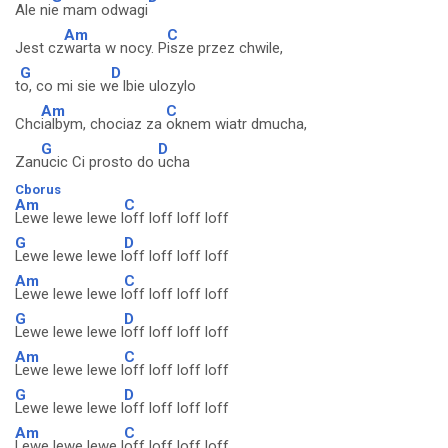
Ale ni
e mam odwagi
Am
C
Jest cz
warta w nocy. P
isze przez chwile,
G
D
t
o, co mi sie w
e lbie ulozylo
Am
C
Chc
ialbym, chociaz za
oknem wiatr dmucha,
G
D
Zan
ucic Ci prosto do
ucha
Cborus
Am
C
Lewe lewe lewe l
off loff loff loff
G
D
Lewe lewe lewe l
off loff loff loff
Am
C
Lewe lewe lewe l
off loff loff loff
G
D
Lewe lewe lewe l
off loff loff loff
Am
C
Lewe lewe lewe l
off loff loff loff
G
D
Lewe lewe lewe l
off loff loff loff
Am
C
Lewe lewe lewe l
off loff loff loff