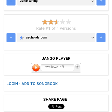
GUITAR TUNING
-
+
Guitar tuning
Rate #1 of 1 versions
-
+
azchords.com
AZCHORDS.COM
JANGO PLAYER
Lewe lewe loff
LOGIN - ADD TO SONGBOOK
SHARE PAGE