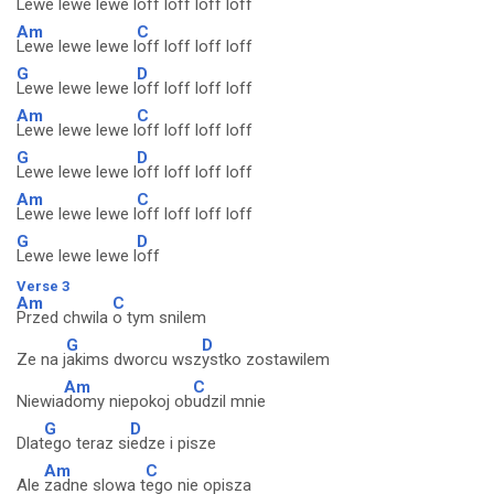
Lewe lewe lewe l
off loff loff loff
Am
C
Lewe lewe lewe l
off loff loff loff
G
D
Lewe lewe lewe l
off loff loff loff
Am
C
Lewe lewe lewe l
off loff loff loff
G
D
Lewe lewe lewe l
off loff loff loff
Am
C
Lewe lewe lewe l
off loff loff loff
G
D
Lewe lewe lewe l
off
Verse 3
Am
C
Przed chwila
o tym snilem
G
D
Ze na j
akims dworcu wsz
ystko zostawilem
Am
C
Niewia
domy niepokoj ob
udzil mnie
G
D
Dlat
ego teraz si
edze i pisze
Am
C
Ale
zadne slowa t
ego nie opisza