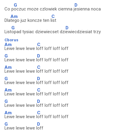
G
D
Co p
oczuc moze czlowiek ciemna j
esienna noca
Am
C
Dla
tego juz koncze ten l
ist
G
D
List
opad tysiac dziewiecset dzi
ewiecdziesiat trzy
Cborus
Am
C
Lewe lewe lewe l
off loff loff loff
G
D
Lewe lewe lewe l
off loff loff loff
Am
C
Lewe lewe lewe l
off loff loff loff
G
D
Lewe lewe lewe l
off loff loff loff
Am
C
Lewe lewe lewe l
off loff loff loff
G
D
Lewe lewe lewe l
off loff loff loff
Am
C
Lewe lewe lewe l
off loff loff loff
G
D
Lewe lewe lewe l
off