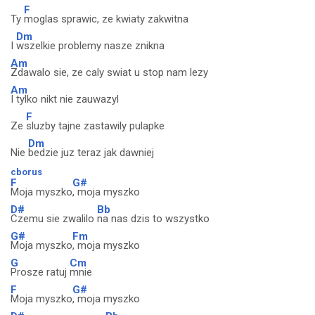
F
Ty
moglas sprawic, ze kwiaty zakwitna
Dm
I
wszelkie problemy nasze znikna
Am
Zdawalo sie, ze caly swiat u stop nam lezy
Am
I tylko nikt nie zauwazyl
F
Ze
sluzby tajne zastawily pulapke
Dm
Nie
bedzie juz teraz jak dawniej
cborus
F
G#
Moja myszko
, moja myszko
D#
Bb
Czemu sie zwalilo
na nas dzis to wszystko
G#
Fm
Moja myszko
, moja myszko
G
Cm
Prosze ratuj
mnie
F
G#
Moja myszko
, moja myszko