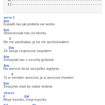
 A|--------------------------------------------------
 E|--------------------------------------------------
verse 2
Am
Dopadli nas jak piskleta we worku
Am
Obserwowali nas od wtorku
F
Nic
nie wiedzialas, ja sie nie spodziewalem
Dm
Ze
swoja czujnoscia zaspalem
Am
Schwytali nas o szostej godzinie
Am
Na wierzch teraz wszystko wyplynie
F
Ty w
zenskim areszcie, ja w areszcie meskim
Dm
Strasznie stad do ciebie tesknie
cborus
F
G#
Moja myszko
, moja myszko