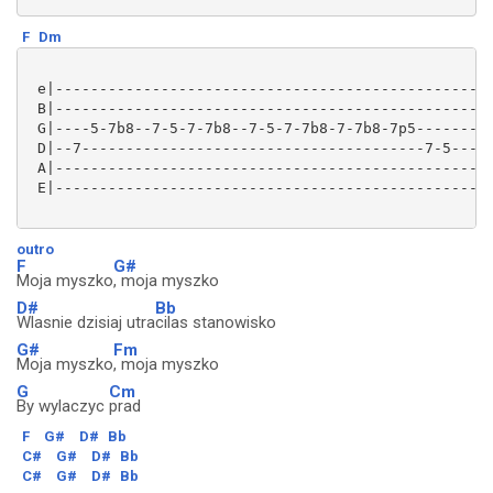
F
Dm
 e|-------------------------------------------------|
 B|-------------------------------------------------|
 G|----5-7b8--7-5-7-7b8--7-5-7-7b8-7-7b8-7p5--------|
 D|--7---------------------------------------7-5----|
 A|-------------------------------------------------|
 E|-------------------------------------------------|
outro
F
G#
Moja myszko
, moja myszko
D#
Bb
Wlasnie dzisiaj utra
cilas stanowisko
G#
Fm
Moja myszko
, moja myszko
G
Cm
By wylaczyc
prad
F
G#
D#
Bb
C#
G#
D#
Bb
C#
G#
D#
Bb