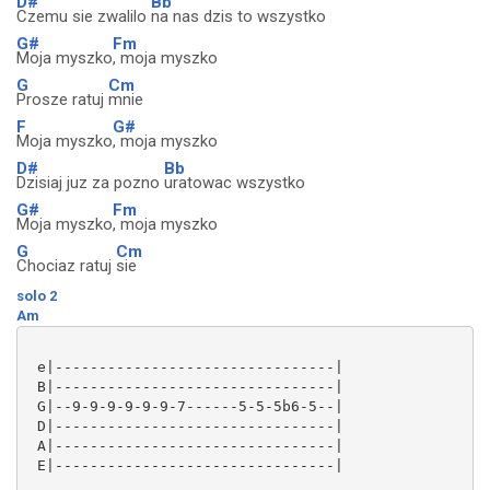
D#
Bb
Czemu sie zwalilo
na nas dzis to wszystko
G#
Fm
Moja myszko
, moja myszko
G
Cm
Prosze ratuj
mnie
F
G#
Moja myszko
, moja myszko
D#
Bb
Dzisiaj juz za pozno
uratowac wszystko
G#
Fm
Moja myszko
, moja myszko
G
Cm
Chociaz ratuj
sie
solo 2
Am
 e|--------------------------------|

 B|--------------------------------|

 G|--9-9-9-9-9-9-7------5-5-5b6-5--|

 D|--------------------------------|

 A|--------------------------------|

 E|--------------------------------|
