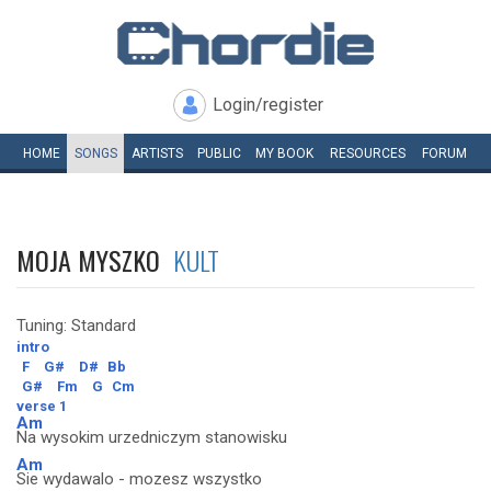
Login/register
HOME
SONGS
ARTISTS
PUBLIC
MY
BOOK
RESOURCES
FORUM
MOJA MYSZKO
KULT
Tuning: Standard
intro
F
G#
D#
Bb
G#
Fm
G
Cm
verse 1
Am
Na wysokim urzedniczym stanowisku
Am
Sie wydawalo - mozesz wszystko