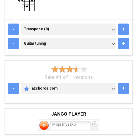
TRANSPOSE (0)
-
+
Transpose (0)
GUITAR TUNING
-
+
Guitar tuning
Rate #1 of 1 versions
-
+
azchords.com
AZCHORDS.COM
JANGO PLAYER
Moja myszko