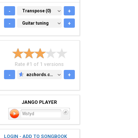
-
TRANSPOSE (0)
Transpose (0)
+
-
GUITAR TUNING
Guitar tuning
+
Rate #1 of 1 versions
-
azchords.com
+
AZCHORDS.COM
JANGO PLAYER
Wstyd
LOGIN - ADD TO SONGBOOK