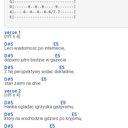
 G|--------------------------|

 D|------8--8--8-----9-------|

 A|----6--6--6--6-6/7-7------|

 E|--------------------------|

verse 1
(riff x 4)
D#5
E5
Leci wiadomosc po inter
necie,
D#5
E5
dopiero jutro bedzie w ga
zecie.
D#5
E5
Z tej perspektywy widac do
kladnie,
D#5
E5
stan ziemi na dnie.
verse 2
(riff x 4)
D#5
E5
Hanba ogladac igrzyska gaz
promu,
D#5
E5
ktory na wschodzie gdzies po kry
jomu,
D#5
E5