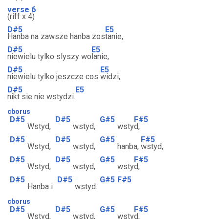
verse 6
(riff x 4)
D#5
E5
Hanba na zawsze hanba zos
tanie,
D#5
E5
niewielu tylko slyszy wo
lanie,
D#5
E5
niewielu tylko jeszcze cos
widzi,
D#5
E5
nikt sie nie wstydzi.
cborus
D#5
D#5
G#5
F#5
Wstyd,
wstyd,
wsty
d,
D#5
D#5
G#5
F#5
Wstyd,
wstyd,
hanba,
wstyd,
D#5
D#5
G#5
F#5
Wstyd,
wstyd,
wsty
d,
D#5
D#5
G#5
F#5
Hanba i
wstyd.
cborus
D#5
D#5
G#5
F#5
Wstyd,
wstyd,
wsty
d,