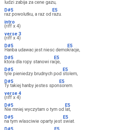
ludzi zabija za cene ga
zu,
D#5
E5
raz powolutku, a raz od
razu.
intro
(riff x 4)
verse 3
(riff x 4)
D#5
E5
Hanba udawac jest niesc demo
kracje,
D#5
E5
ktora dla ropy stanowi ra
cje,
D#5
E5
tyle pieniedzy brudnych pod
stolem,
D#5
E5
Ty takiej hanby jestes spon
sorem.
verse 4
(riff x 4)
D#5
E5
Nie mniej wyczytam o tym od
lat,
D#5
E5
na tym wlasciwie oparty jest
swiat.
D#5
E5