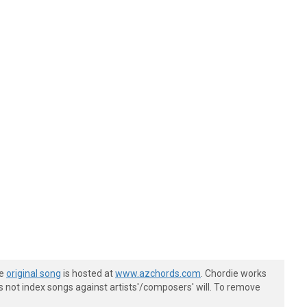
he
original song
is hosted at
www.azchords.com
. Chordie works
s not index songs against artists'/composers' will. To remove