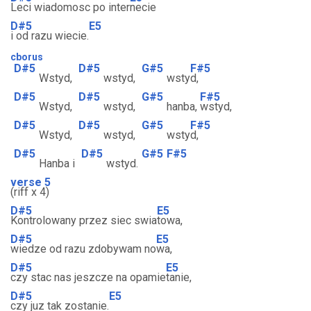
Leci wiadomosc po inter
necie
D#5
E5
i od razu wiecie.
cborus
D#5
D#5
G#5
F#5
Wstyd,
wstyd,
wsty
d,
D#5
D#5
G#5
F#5
Wstyd,
wstyd,
hanba,
wstyd,
D#5
D#5
G#5
F#5
Wstyd,
wstyd,
wsty
d,
D#5
D#5
G#5
F#5
Hanba i
wstyd.
verse 5
(riff x 4)
D#5
E5
Kontrolowany przez siec swia
towa,
D#5
E5
wiedze od razu zdobywam no
wa,
D#5
E5
czy stac nas jeszcze na opamie
tanie,
D#5
E5
czy juz tak zostanie.