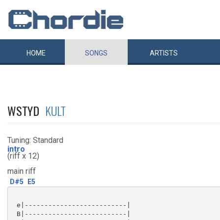
HOME
SONGS
ARTISTS
WSTYD
KULT
Tuning: Standard
intro
(riff x 12)
main riff
D#5
E5
 e|--------------------------|

 B|--------------------------|
