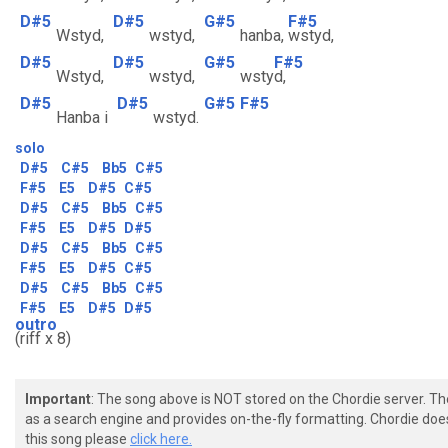
D#5
D#5
G#5
F#5
Wstyd,
wstyd,
hanba,
wstyd,
D#5
D#5
G#5
F#5
Wstyd,
wstyd,
wsty
d,
D#5
D#5
G#5
F#5
Hanba i
wstyd.
solo
D#5
C#5
Bb5
C#5
F#5
E5
D#5
C#5
D#5
C#5
Bb5
C#5
F#5
E5
D#5
D#5
D#5
C#5
Bb5
C#5
F#5
E5
D#5
C#5
D#5
C#5
Bb5
C#5
F#5
E5
D#5
D#5
outro
(riff x 8)
Important
: The song above is NOT stored on the Chordie server. T
as a search engine and provides on-the-fly formatting. Chordie doe
this song please
click here.