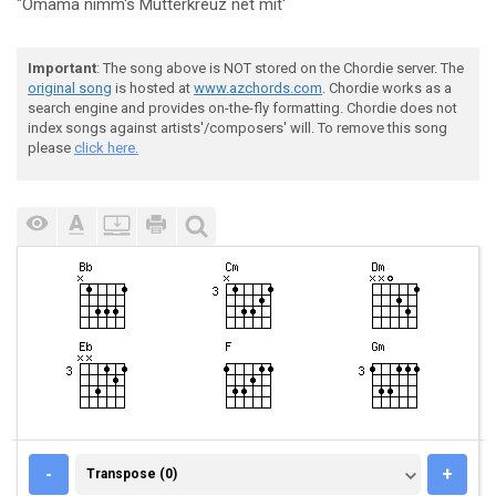
"Oma
ma nimm's M
utterkreuz net
mit'
Important
: The song above is NOT stored on the Chordie server. The
original song
is hosted at
www.azchords.com
. Chordie works as a
search engine and provides on-the-fly formatting. Chordie does not
index songs against artists'/composers' will. To remove this song
please
click here.
TRANSPOSE (0)
-
+
Transpose (0)