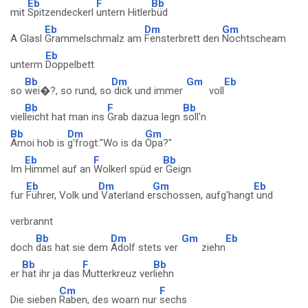
Eb
F
Bb
mit
Spitzendeckerl
untern Hitler
büd
Eb
Dm
Gm
A Glasl
Grammelschmalz am
Fensterbrett den
Nochtscheam
Eb
unterm
Doppelbett
Bb
Dm
Gm
Eb
so
wei�?, so rund, so
dick und immer
voll
Bb
F
Bb
viel
leicht hat man ins
Grab dazua legn
soll'n
Bb
Dm
Gm
Amoi hob is
g'frogt:"Wo is da
Opa?"
Eb
F
Bb
Im
Himmel auf an
Wolkerl spüd er
Geign
Eb
Dm
Gm
Eb
fur
Führer, Volk und
Vaterland e
rschossen, aufg'hangt
und
verbrannt
Bb
Dm
Gm
Eb
doch
das hat sie dem
Adolf stets ver
ziehn
Bb
F
Bb
er
hat ihr ja das
Mutterkreuz ver
liehn
Cm
F
Die sieben
Raben, des woarn nur
sechs