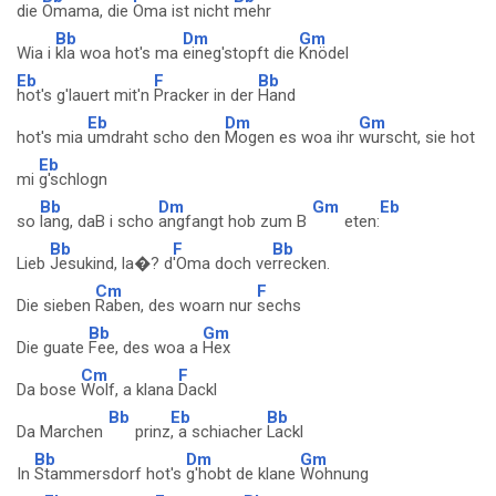
die
Omama, die
Oma ist nicht
mehr
Bb
Dm
Gm
Wia i
kla woa hot's ma
eineg'stopft die
Knödel
Eb
F
Bb
hot's g'lauert mit'n
Pracker in der
Hand
Eb
Dm
Gm
hot's mia
umdraht scho den
Mogen es woa ihr
wurscht, sie hot
Eb
mi
g'schlogn
Bb
Dm
Gm
Eb
so
lang, daB i scho
angfangt hob zum B
eten:
Bb
F
Bb
Lieb
Jesukind, la�? d
'Oma doch ve
rrecken.
Cm
F
Die sieben
Raben, des woarn nur
sechs
Bb
Gm
Die guate
Fee, des woa a
Hex
Cm
F
Da bose
Wolf, a klana
Dackl
Bb
Eb
Bb
Da Marchen
prinz
, a schiacher
Lackl
Bb
Dm
Gm
In
Stammersdorf hot's
g'hobt de klane
Wohnung