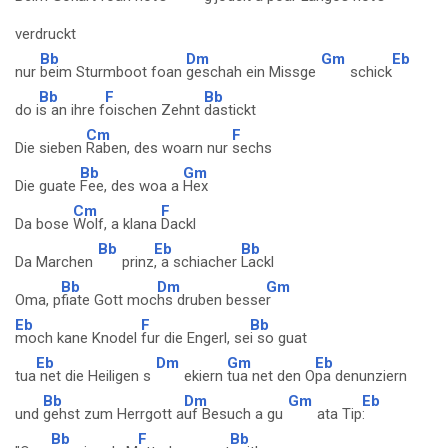
verdruckt
Bb
Dm
Gm
Eb
nur
beim Sturmboot foan
geschah ein Missge
schick
Bb
F
Bb
do i
s an ihre f
oischen Zehnt
dastickt
Cm
F
Die sieben
Raben, des woarn nur
sechs
Bb
Gm
Die guate
Fee, des woa a
Hex
Cm
F
Da bose
Wolf, a klana
Dackl
Bb
Eb
Bb
Da Marchen
prinz
, a schiacher
Lackl
Bb
Dm
Gm
Oma, p
fiate Gott moc
hs druben besse
r
Eb
F
Bb
moch kane Knodel
fur die Engerl, se
i so guat
Eb
Dm
Gm
Eb
tua
net die Heiligen s
ekiern
tua net den O
pa denunziern
Bb
Dm
Gm
Eb
und
gehst zum Herrgott a
uf Besuch a gu
ata Tip
:
Bb
F
Bb