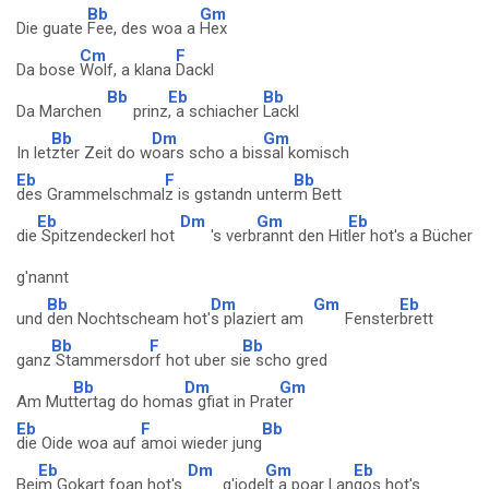
Bb
Gm
Die guate
Fee, des woa a
Hex
Cm
F
Da bose
Wolf, a klana
Dackl
Bb
Eb
Bb
Da Marchen
prinz
, a schiacher
Lackl
Bb
Dm
Gm
In let
zter Zeit do w
oars scho a bis
sal komisch
Eb
F
Bb
des Grammelschmal
z is gstandn unter
m Bett
Eb
Dm
Gm
Eb
die
Spitzendeckerl hot
's verb
rannt den Hit
ler hot's a Bücher
g'nannt
Bb
Dm
Gm
Eb
und
den Nochtscheam hot'
s plaziert am
Fenster
brett
Bb
F
Bb
ganz
Stammersdo
rf hot uber si
e scho gred
Bb
Dm
Gm
Am Mut
tertag do homa
s gfiat in Prat
er
Eb
F
Bb
die Oide woa auf
amoi wieder jung
Eb
Dm
Gm
Eb
Bei
m Gokart foan hot's
g'jode
lt a poar Lan
gos hot's