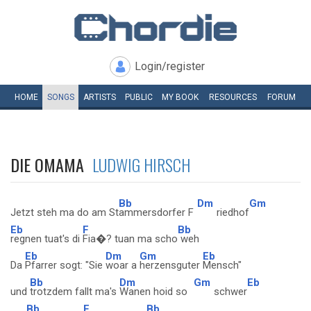
Login/register
HOME
SONGS
ARTISTS
PUBLIC
MY
BOOK
RESOURCES
FORUM
DIE OMAMA
LUDWIG HIRSCH
Bb
Dm
Gm
Jetzt steh ma do am St
ammersdorfer F
riedhof
Eb
F
Bb
regnen tuat's di
Fia�? tuan ma scho
weh
Eb
Dm
Gm
Eb
Da
Pfarrer sogt: "Sie
woar a
herzensguter
Mensch"
Bb
Dm
Gm
Eb
und
trotzdem fallt ma's
Wanen hoid so
schwer
Bb
F
Bb