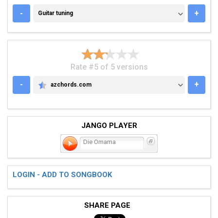
GUITAR TUNING
-
+
Guitar tuning
Rate #5 of 5 versions
-
+
azchords.com
AZCHORDS.COM
JANGO PLAYER
Die Omama
LOGIN - ADD TO SONGBOOK
SHARE PAGE