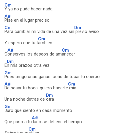
Gm
Y ya no pude hacer nada
A#
Pise en el lugar preciso
Cm
Dm
Para cambiar mi vida de una vez sin
previo aviso
Gm
Y espero que tu t
ambien
A#
Cm
C
onserves los deseos de am
anecer
Dm
E
n mis brazos otra vez
Gm
Pues tengo unas ganas locas de tocar tu cuerpo
A#
Cm
De besar tu boca, quiero hacerte
mia
Dm
Una noche detras de
otra
Gm
Juro que siento en cada momento
A#
Que paso a tu
lado se detiene el tiempo
Cm