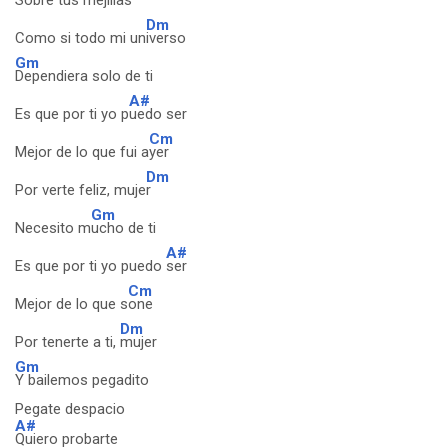
Sobre tus m
ejillas
Dm
Como si todo mi un
iverso
Gm
Dependiera solo de ti
A#
Es que por ti yo p
uedo ser
Cm
Mejor de lo que fui a
yer
Dm
Por verte feliz, muje
r
Gm
Necesito m
ucho de ti
A#
Es que por ti yo puedo
ser
Cm
Mejor de lo que s
one
Dm
Por tenerte a ti,
mujer
Gm
Y bailemos pegadito
Pegate despacio
A#
Quiero probarte