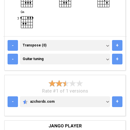
TRANSPOSE (0)
-
+
Transpose (0)
GUITAR TUNING
-
+
Guitar tuning
Rate #1 of 1 versions
-
+
azchords.com
AZCHORDS.COM
JANGO PLAYER