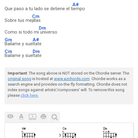
A#
Que paso a tu lado se detiene el t
iempo
Cm
Sobre tus me
jillas
Dm
Como si todo mi
universo
Gm
A#
Bailame y sue
ltate
Cm
Dm
Bailame y sue
ltate
Important
: The song above is NOT stored on the Chordie server. The
original song
is hosted at
www.azchords.com
. Chordie works as a
search engine and provides on-the-fly formatting. Chordie does not
index songs against artists'/composers' will. To remove this song
please
click here.