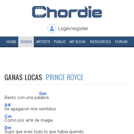
Login/register
HOME
SONGS
ARTISTS
PUBLIC
MY
BOOK
RESOURCES
FORUM
GANAS LOCAS
PRINCE ROYCE
Gm
Basto con una pa
labra
A#
Se apagaron mis sentidos
Cm
Como por arte de magia
Dm
Supe que eras todo lo que habia querido