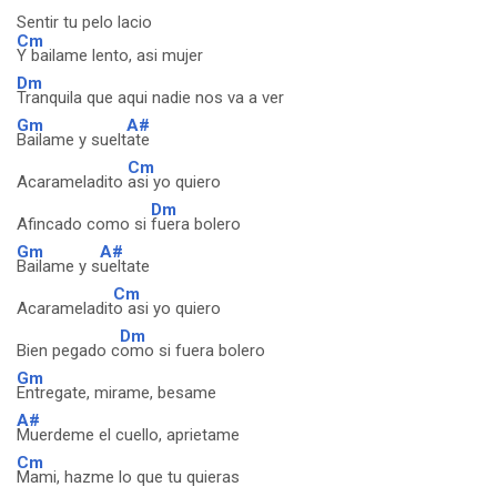
Sentir tu pelo lacio
Cm
Y bailame lento, asi mujer
Dm
Tranquila que aqui nadie nos va a ver
Gm
A#
Bailame y suelt
ate
Cm
Acarameladito
asi yo quiero
Dm
Afincado como si
fuera bolero
Gm
A#
Bailame y s
ueltate
Cm
Acarameladit
o asi yo quiero
Dm
Bien pegado c
omo si fuera bolero
Gm
Entregate, mirame, besame
A#
Muerdeme el cuello, aprietame
Cm
Mami, hazme lo que tu quieras