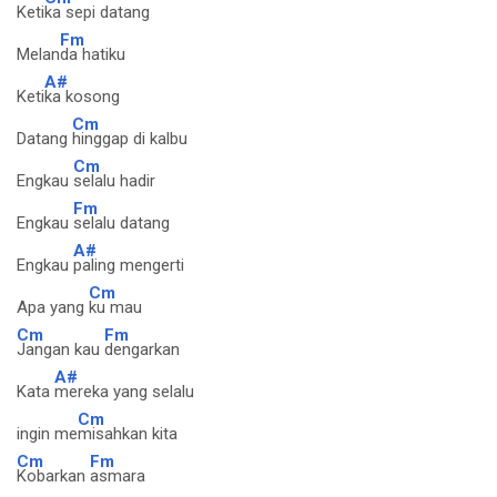
Keti
ka sepi datang
Fm
Melan
da hatiku
A#
Keti
ka kosong
Cm
Datang
hinggap di kalbu
Cm
Engkau
selalu hadir
Fm
Engkau
selalu datang
A#
Engkau
paling mengerti
Cm
Apa yang
ku mau
Cm
Fm
Jangan kau
dengarkan
A#
Kata
mereka yang selalu
Cm
ingin me
misahkan kita
Cm
Fm
Kobarkan
asmara