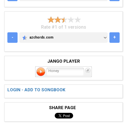
Rate #1 of 1 versions
-
+
azchords.com
AZCHORDS.COM
JANGO PLAYER
Honey
LOGIN - ADD TO SONGBOOK
SHARE PAGE