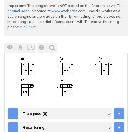
Important
: The song above is NOT stored on the Chordie server. The
original song
is hosted at
www.azchords.com
. Chordie works as a
search engine and provides on-the-fly formatting. Chordie does not
index songs against artists'/composers' will. To remove this song
please
click here.
TRANSPOSE (0)
-
+
Transpose (0)
GUITAR TUNING
-
+
Guitar tuning