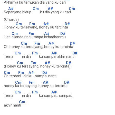
Akhirnya ku
temukan di
a yang ku ca
ri
A#
Cm
A#
Cm
Se
panjang hidup
ku di
a yang ku ca
ri
(Chorus)
Cm
Fm
A#
D#
Honey
ku tersa
yang, ho
ney ku tercin
ta
Cm
Fm
A#
D#
Hati
dilanda rin
du tanpa
kehadiran
mu
Cm
Fm
A#
D#
Oh honey
ku tersa
yang, ho
ney ku tercin
ta
Cm
Fm
A#
D#
Tema
ni diri
ku sam
pai akhir nan
ti
Cm
Fm
A#
D#
(Honey
ku tersa
yang, ho
ney ku tercin
ta)
Cm
Fm
A#
D#
Oh tema
ni.. diri
ku.. sam
pai nanti
Cm
Fm
A#
D#
honey
ku tersa
yang, ho
ney ku tercin
ta
Cm
Fm
A#
Tema
ni diri
ku sam
pai.. sampai..
Cm
akhir nan
ti