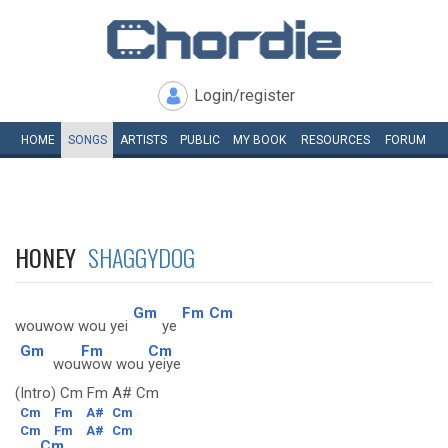
Login/register
HOME
SONGS
ARTISTS
PUBLIC
MY
BOOK
RESOURCES
FORUM
HONEY
SHAGGYDOG
Gm
Fm
Cm
wouwow wou yei
ye
Gm
Fm
Cm
wou
wow wou
yeiye
(Intro) Cm Fm A# Cm
Cm
Fm
A#
Cm
Cm
Fm
A#
Cm
Cm