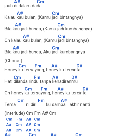
A#
Cm
jauh
di dalam da
da
A#
Cm
Kalau
kau bulan, (Kamu
jadi bintangnya)
A#
Cm
Bila k
au jadi bunga, (Kamu
jadi kumbangnya)
A#
Cm
Oh kalau
kau bulan, (Kamu
jadi bintangnya)
A#
Cm
Bila
kau jadi bunga, Aku
jadi kumbangnya
(Chorus)
Cm
Fm
A#
D#
Honey
ku tersa
yang, ho
ney ku tercin
ta
Cm
Fm
A#
D#
Hati
dilanda rin
du tanpa
kehadiran
mu
Cm
Fm
A#
D#
Oh honey
ku tersa
yang, ho
ney ku tercin
ta
Cm
Fm
A#
Tema
ni diri
ku sam
pai.. akhir nanti
(Interlude) Cm Fm A# Cm
Cm
Fm
A#
Cm
A#
Cm
A#
Cm
A#
Cm
A#
Cm
A#
Cm
A#
Cm