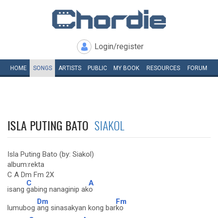
Login/register
HOME
SONGS
ARTISTS
PUBLIC
MY
BOOK
RESOURCES
FORUM
ISLA PUTING BATO
SIAKOL
Isla Puting Bato (by: Siakol)
album:rekta
C A Dm Fm 2X
C
A
isang
gabing nanaginip ak
o
Dm
Fm
lumubog
ang sinasakyan kong bar
ko