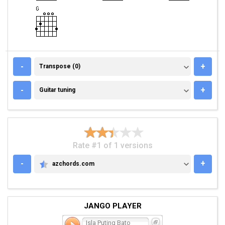
TRANSPOSE (0)
-
+
Transpose (0)
GUITAR TUNING
-
+
Guitar tuning
Rate #1 of 1 versions
-
+
azchords.com
AZCHORDS.COM
JANGO PLAYER
Isla Puting Bato