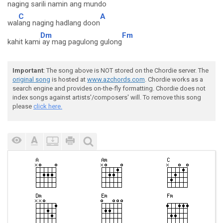
naging sa
rili namin ang mun
do
C
A
wal
ang naging hadlang doon
Dm
Fm
kahit kami
ay mag pagulong gulong
Important
: The song above is NOT stored on the Chordie server. The
original song
is hosted at
www.azchords.com
. Chordie works as a
search engine and provides on-the-fly formatting. Chordie does not
index songs against artists'/composers' will. To remove this song
please
click here.