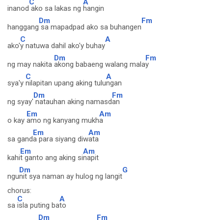
C
A
inanod
ako sa lakas ng
hangin
Dm
Fm
hanggang
sa mapadpad ako sa buhangen
C
A
ako'
y natuwa dahil ako'y buhay
Dm
Fm
ng may nakita
akong babaeng walang mala
y
C
A
sya'y
nilapitan upang aking tulu
ngan
Dm
Fm
ng syay'
natauhan aking namasd
an
Em
Am
o kay
amo ng kanyang mukh
a
Em
Am
sa gand
a para siyang diw
ata
Em
Am
kahi
t ganto ang aking si
napit
Dm
G
ngu
nit sya naman ay hulog ng langit
chorus:
C
A
sa
isla puting ba
to
Dm
Fm