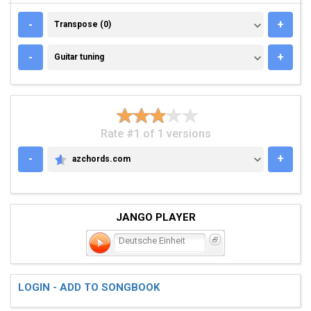
TRANSPOSE (0)
-
+
Transpose (0)
GUITAR TUNING
-
+
Guitar tuning
Rate #1 of 1 versions
-
+
azchords.com
AZCHORDS.COM
JANGO PLAYER
Deutsche Einheit
LOGIN - ADD TO SONGBOOK