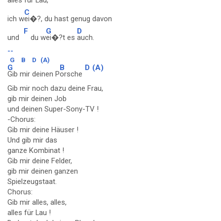
alles für Lau,
C
ich w
ei�?, du hast genug davon
F
G
D
und
du w
ei�?t es
auch.
--
G
B
D
(A)
G
B
D
(A)
Gib mir deinen P
orsche
Gib mir noch dazu deine Frau,
gib mir deinen Job
und deinen Super-Sony-TV !
-Chorus:
Gib mir deine Häuser !
Und gib mir das
ganze Kombinat !
Gib mir deine Felder,
gib mir deinen ganzen
Spielzeugstaat.
Chorus:
Gib mir alles, alles,
alles für Lau !