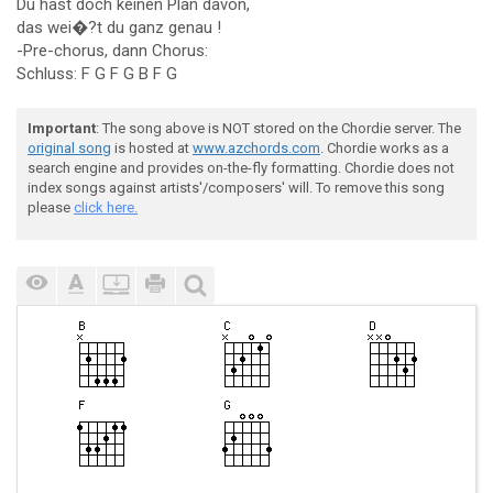
Du hast doch keinen Plan davon,
das wei�?t du ganz genau !
-Pre-chorus, dann Chorus:
Schluss: F G F G B F G
Important
: The song above is NOT stored on the Chordie server. The
original song
is hosted at
www.azchords.com
. Chordie works as a
search engine and provides on-the-fly formatting. Chordie does not
index songs against artists'/composers' will. To remove this song
please
click here.