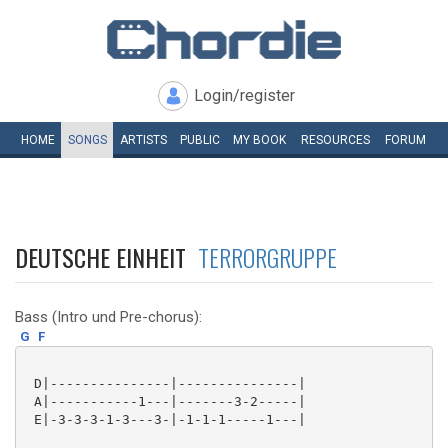
Login/register
HOME
SONGS
ARTISTS
PUBLIC
MY
BOOK
RESOURCES
FORUM
DEUTSCHE EINHEIT
TERRORGRUPPE
Bass (Intro und Pre-chorus):
G
F
 D|---------------|---------------|

 A|-----------1---|-------3-2-----|

 E|-3-3-3-1-3---3-|-1-1-1-----1---|
