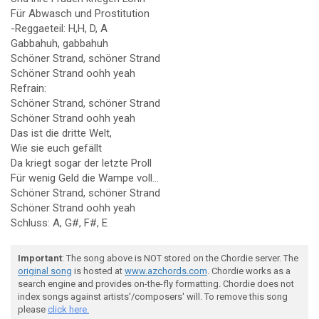
Für Abwasch und Prostitution
-Reggaeteil: H,H, D, A
Gabbahuh, gabbahuh
Schöner Strand, schöner Strand
Schöner Strand oohh yeah
Refrain:
Schöner Strand, schöner Strand
Schöner Strand oohh yeah
Das ist die dritte Welt,
Wie sie euch gefällt
Da kriegt sogar der letzte Proll
Für wenig Geld die Wampe voll...
Schöner Strand, schöner Strand
Schöner Strand oohh yeah
Schluss: A, G#, F#, E
Important
: The song above is NOT stored on the Chordie server. The
original song
is hosted at
www.azchords.com
. Chordie works as a
search engine and provides on-the-fly formatting. Chordie does not
index songs against artists'/composers' will. To remove this song
please
click here.