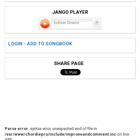
JANGO PLAYER
Schner Strand
LOGIN - ADD TO SONGBOOK
SHARE PAGE
Parse error
: syntax error, unexpected end of file in
/var/www/chordiepro/include/improveandcomment.inc
on line
277