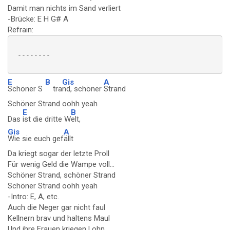
Damit man nichts im Sand verliert
-Brücke: E H G# A
Refrain:
 --------

E
B
Gis
A
Schöner S
tra
nd, schöner
Strand
Schöner Strand oohh yeah
E
B
Das
ist die dritte W
elt,
Gis
A
Wie sie euch gef
ällt
Da kriegt sogar der letzte Proll
Für wenig Geld die Wampe voll...
Schöner Strand, schöner Strand
Schöner Strand oohh yeah
-Intro: E, A, etc.
Auch die Neger gar nicht faul
Kellnern brav und haltens Maul
Und ihre Frauen kriegen Lohn