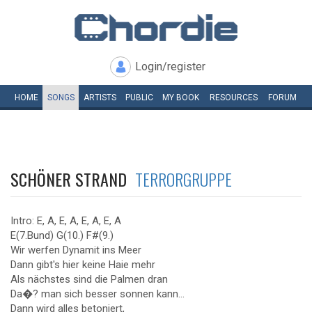
Login/register
HOME
SONGS
ARTISTS
PUBLIC
MY
BOOK
RESOURCES
FORUM
SCHÖNER STRAND
TERRORGRUPPE
Intro: E, A, E, A, E, A, E, A
E(7.Bund) G(10.) F#(9.)
Wir werfen Dynamit ins Meer
Dann gibt's hier keine Haie mehr
Als nächstes sind die Palmen dran
Da�? man sich besser sonnen kann...
Dann wird alles betoniert,