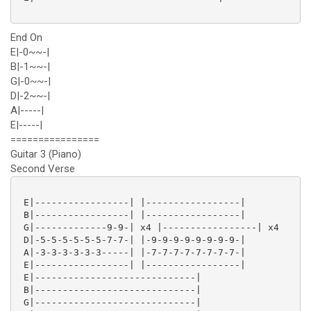
End On
E|-0~~-|
B|-1~~-|
G|-0~~-|
D|-2~~-|
A|-----|
E|-----|
================
Guitar 3 (Piano)
Second Verse
 E|-----------------| |-----------------|

 B|-----------------| |-----------------|

 G|-------------9-9-| x4 |-----------------| x4

 D|-5-5-5-5-5-5-7-7-| |-9-9-9-9-9-9-9-9-|

 A|-3-3-3-3-3-3-----| |-7-7-7-7-7-7-7-7-|

 E|-----------------| |-----------------|

 E|-----------------------------|

 B|-----------------------------|

 G|-----------------------------|
