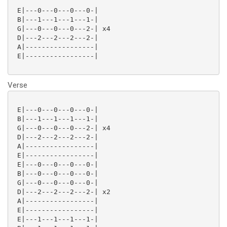
 E|---0---0---0---0-|

 B|---1---1---1---1-|

 G|---0---0---0---2-| x4

 D|---2---2---2---2-|

 A|-----------------|

 E|-----------------|

Verse
 E|---0---0---0---0-|

 B|---1---1---1---1-|

 G|---0---0---0---2-| x4

 D|---2---2---2---2-|

 A|-----------------|

 E|-----------------|

 E|---0---0---0---0-|

 B|---0---0---0---0-|

 G|---0---0---0---0-|

 D|---2---2---2---2-| x2

 A|-----------------|

 E|-----------------|

 E|---1---1---1---1-|
