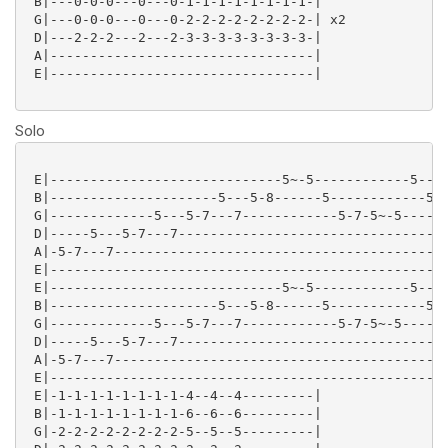
 B|---0-0-0---0---0-1-1-1-1-1-1-1-1-|

 G|---0-0-0---0---0-2-2-2-2-2-2-2-2-| x2

 D|---2-2-2---2---2-3-3-3-3-3-3-3-3-|

 A|---------------------------------|

 E|---------------------------------|

Solo
 E|-----------------------------5~-5------------5----
 B|---------------------5---5-8------5------------5--
 G|-------------5---5-7---7------------5-7-5~-5-----5
 D|-----5---5-7---7----------------------------------
 A|-5-7---7------------------------------------------
 E|--------------------------------------------------
 E|-----------------------------5~-5------------5----
 B|---------------------5---5-8------5------------5--
 G|-------------5---5-7---7------------5-7-5~-5-----5
 D|-----5---5-7---7----------------------------------
 A|-5-7---7------------------------------------------
 E|--------------------------------------------------
 E|-1-1-1-1-1-1-1-1-4--4--4---------|

 B|-1-1-1-1-1-1-1-1-6--6--6---------|

 G|-2-2-2-2-2-2-2-2-5--5--5---------|
