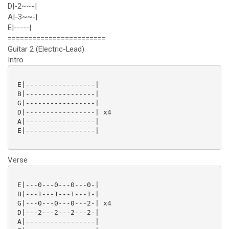
D|-2~~-|
A|-3~~-|
E|-----|
========================
Guitar 2 (Electric-Lead)
Intro
 E|-----------------|

 B|-----------------|

 G|-----------------|

 D|-----------------| x4

 A|-----------------|

 E|-----------------|

Verse
 E|---0---0---0---0-|

 B|---1---1---1---1-|

 G|---0---0---0---2-| x4

 D|---2---2---2---2-|

 A|-----------------|
