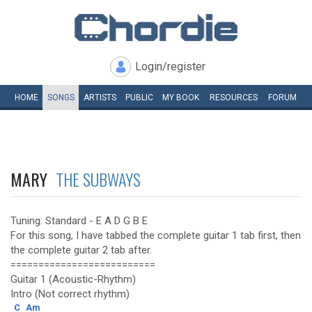
Login/register
HOME
SONGS
ARTISTS
PUBLIC
MY
BOOK
RESOURCES
FORUM
MARY
THE SUBWAYS
Tuning: Standard - E A D G B E
For this song, I have tabbed the complete guitar 1 tab first, then
the complete guitar 2 tab after.
==========================
Guitar 1 (Acoustic-Rhythm)
Intro (Not correct rhythm)
C
Am