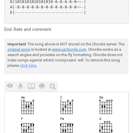
 D|1010101010101010-6-6-6-6-6~~-|

 A|-8-8-8-8-8-8-8-8-8-8-8-8-8~~-|

 E|-----------------------------|

End. Rate and comment.
Important
: The song above is NOT stored on the Chordie server. The
original song
is hosted at
www.azchords.com
. Chordie works as a
search engine and provides on-the-fly formatting. Chordie does not
index songs against artists'/composers' will. To remove this song
please
click here.