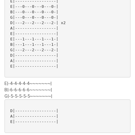
 E|-----------------|

 E|---0---0---0---0-|

 B|---0---0---0---0-|

 G|---0---0---0---0-|

 D|---2---2---2---2-| x2

 A|-----------------|

 E|-----------------|

 E|---1---1---1---1-|

 B|---1---1---1---1-|

 G|---2---2---2---2-|

 D|-----------------|

 A|-----------------|

 E|-----------------|

E|-4-4-4-4-4~~~~~~~|
B|-6-6-6-6-6~~~~~~~|
G|-5-5-5-5-5~~~~~~~|
 D|-----------------|

 A|-----------------|

 E|-----------------|
