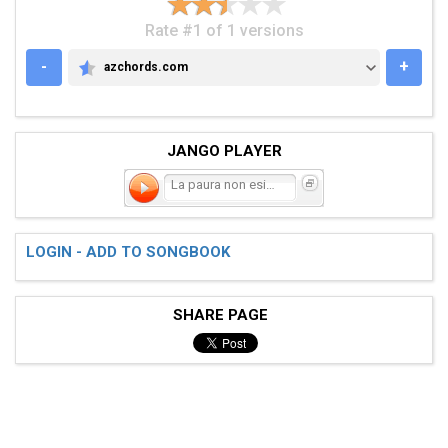
Rate #1 of 1 versions
-
+
azchords.com
AZCHORDS.COM
JANGO PLAYER
La paura non esiste
LOGIN - ADD TO SONGBOOK
SHARE PAGE