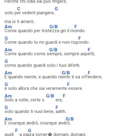
Perché chi
odia sai può fingere,
C
G
solo p
er vederti piangere,
ma io ti amerò..
Am
G/B
F
Come quando per trist
ezza giri il m
ondo.
G
F
Come quando tu mi guardi e non risp
ondo..
Am
G/B
F
Come quando come s
empre, sempre asp
etti,
G
come quando guardi solo i tuoi difetti.
Am
G/B
F
E quando niente, e quando ni
ente ti sa off
endere,
G
F
è solo allora che sai veramente
essere.
Am
G/B
F
Solo a volte, certe s
ere,
G
F
solo quando ti vuoi bene,
aahh..
Am
G/B
E ovunque andrò, ovunque and
rò,
F
G
quell
a pa
ura torner� domani, domani.