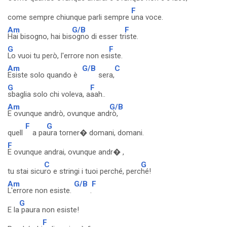
F
come sempre chiunque parli sempre
una voce.
Am
G/B
F
Hai bisogno, hai bis
ogno di esser tr
iste.
G
F
Lo vuoi tu però, l'errore non es
iste.
Am
G/B
C
Esiste solo quando è
sera,
G
F
sbaglia solo chi voleva, a
aah..
Am
G/B
E ovunque andrò, ovunque and
rò,
F
G
quell
a pa
ura torner� domani, domani.
F
E ovunque andrai, ovunque andr� ,
C
G
tu stai sicu
ro e stringi i tuoi perché, perc
hé!
Am
G/B
F
L'errore non esiste.
.
G
E la
paura non esiste!
F