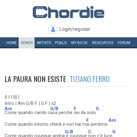
Login/register
HOME
SONGS
ARTISTS
PUBLIC
MY
BOOK
RESOURCES
FORUM
LA PAURA NON ESISTE
TIZIANO FERRO
|| | | ||| |
Intro | Am G/B F | G F | x2
Am
G/B
F
G
Come quando cambi c
asa perché
sei da solo
.
F
Am
Come quando intorno chiedi e non hai m
ai perdono.
G/B
C
G
Come quando ovunque andrai
e ovunque
non c'è luce
,