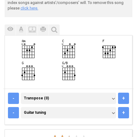
index songs against artists'/composers' will. To remove this song
please
click here.
TRANSPOSE (0)
-
+
Transpose (0)
GUITAR TUNING
-
+
Guitar tuning