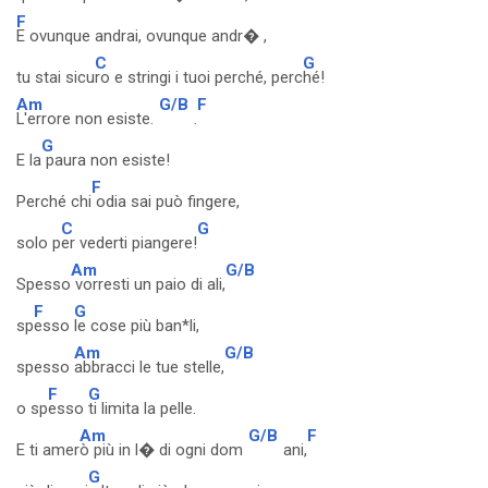
F
E ovunque andrai, ovunque andr� ,
C
G
tu stai sicu
ro e stringi i tuoi perché, perc
hé!
Am
G/B
F
L'errore non esiste.
.
G
E la
paura non esiste!
F
Perché chi
odia sai può fingere,
C
G
solo p
er vederti piangere!
Am
G/B
Spesso
vorresti un paio di ali,
F
G
sp
esso
le cose più ban*li,
Am
G/B
spesso
abbracci le tue stelle,
F
G
o sp
esso
ti limita la pelle.
Am
G/B
F
E ti amer
ò più in l� di ogni dom
ani,
G