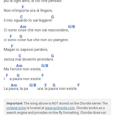
più di ogni
altro, di ciò che pensavi.
F
Non m'imp
orta ora di fingere,
C
G
il mio sgu
ardo lo sai leggere
!
Am
G/B
Ci sono c
ose che non sai nascondere
,
F
G
ci s
ono c
ose tue che non so piangere..
F
Mag
ari io sapessi perdere,
C
G
senza m
ai dovermi arrender
e..
Am
G/B
Ma l'err
ore non esiste,
F
G
F
l
a pa
ura non esiste.
Am
G/B
F
G
F
La p
aura, la pa
ura,
la pa
ura non esiste.
.
Important
: The song above is NOT stored on the Chordie server. The
original song
is hosted at
www.azchords.com
. Chordie works as a
search engine and provides on-the-fly formatting. Chordie does not