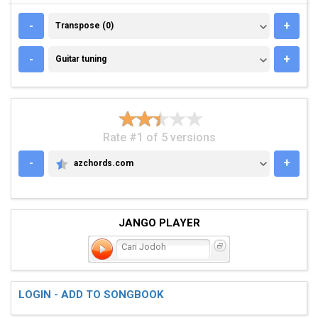
TRANSPOSE (0)
-
+
Transpose (0)
GUITAR TUNING
-
+
Guitar tuning
Rate #1 of 5 versions
-
+
azchords.com
AZCHORDS.COM
JANGO PLAYER
Cari Jodoh
LOGIN - ADD TO SONGBOOK