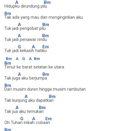
A
Bm
Hidup
ku dirundung pi
lu
Bm
Tak ada yang mau dan menginginkan aku
A
Bm
Tuk jad
i pengobat pi
lu
A
Bm
Tuk jad
i penawar rin
du
G
A
Em
Tuk jad
i kekasi
h hati
ku
Bm
A
G
A
Bm
Bm
Timur ke barat selatan ke utara
A
Bm
Tak jug
a aku berjum
pa
Bm
Dari musim duren hingga musim rambutan
A
Bm
Tak kunjun
g aku dapatk
an
A
Bm
Tak ju
a aku temuk
an
G
A
Em
Oh Tuha
n inika
h coba
an
Bm