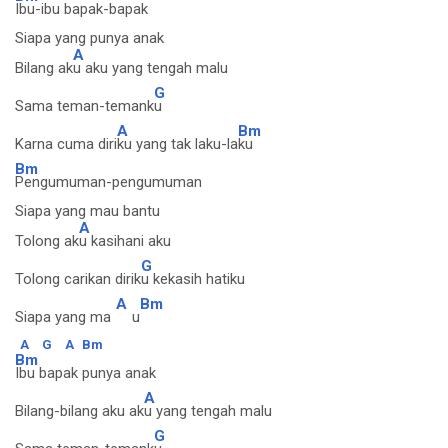
Ibu-ibu bapak-bapak
Siapa yang punya anak
A
Bilang ak
u aku yang tengah malu
G
Sama teman-temank
u
A
Bm
Karna cuma diri
ku yang tak laku-la
ku
Bm
Pengumuman-pengumuman
Siapa yang mau bantu
A
Tolong ak
u kasihani aku
G
Tolong carikan dirik
u kekasih hatiku
A
Bm
Siapa yang ma
u
A
G
A
Bm
Bm
Ibu bapak punya anak
A
Bilang-bilang aku ak
u yang tengah malu
G