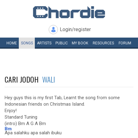
Login/register
HOME
SONGS
ARTISTS
PUBLIC
MY
BOOK
RESOURCES
FORUM
CARI JODOH
WALI
Hey guys this is my first Tab, Learnt the song from some
Indonesian friends on Christmas Island.
Enjoy!
Standard Tuning
(intro) Bm A G A Bm
Bm
Apa salahku apa salah ibuku