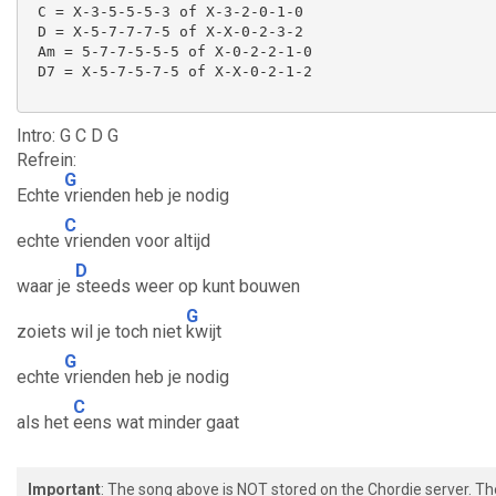
 C = X-3-5-5-5-3 of X-3-2-0-1-0

 D = X-5-7-7-7-5 of X-X-0-2-3-2

 Am = 5-7-7-5-5-5 of X-0-2-2-1-0

 D7 = X-5-7-5-7-5 of X-X-0-2-1-2

Intro: G C D G
Refrein:
G
Echte
vrienden heb je nodig
C
echte
vrienden voor altijd
D
waar je
steeds weer op kunt bouwen
G
zoiets wil je toch niet
kwijt
G
echte
vrienden heb je nodig
C
als het
eens wat minder gaat
Important
: The song above is NOT stored on the Chordie server. T