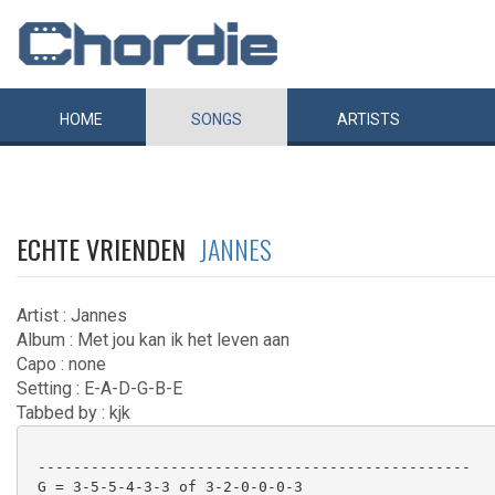
HOME
SONGS
ARTISTS
ECHTE VRIENDEN
JANNES
Artist : Jannes
Album : Met jou kan ik het leven aan
Capo : none
Setting : E-A-D-G-B-E
Tabbed by : kjk
 -------------------------------------------------

 G = 3-5-5-4-3-3 of 3-2-0-0-0-3
