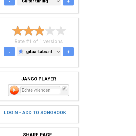
-
GUITAR TUNING
Guitar tuning
+
Rate #1 of 1 versions
-
gitaartabs.nl
+
GITAARTABS.NL
JANGO PLAYER
Echte vrienden
LOGIN - ADD TO SONGBOOK
SHARE PAGE