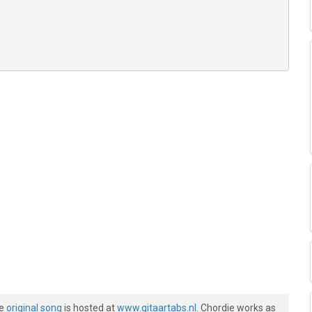
he
original song
is hosted at
www.gitaartabs.nl
. Chordie works as