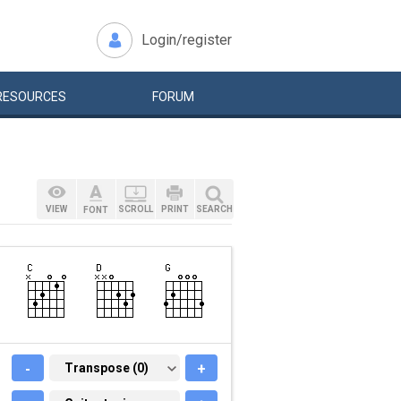
Login/register
RESOURCES
FORUM
VIEW
SCROLL
PRINT
SEARCH
FONT
-
TRANSPOSE (0)
Transpose (0)
+