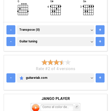
TRANSPOSE (0)
-
+
Transpose (0)
GUITAR TUNING
-
+
Guitar tuning
Rate #2 of 4 versions
-
+
guitaretab.com
GUITARETAB.COM
JANGO PLAYER
Como el color de la sangr