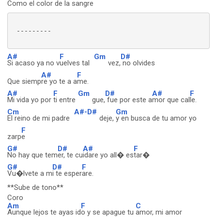
Como el color de la san
gre
 ---------

A#
F
Gm
D#
Si acaso ya no v
uelves tal
vez,
no olvides
A#
F
Que siemp
re yo te a a
me.
A#
F
Gm
D#
A#
F
Mi vida yo por
ti entre
gue,
fue por este a
mor que cal
le.
Cm
A#-D#
Gm
El reino de mi padre
deje,
y en busca de tu amor yo
F
zarp
e
G#
D#
A#
F
No hay que tem
er, te cu
idare yo all� es
tar�
G#
D#
F
Vu�lvete a m
i te esper
are.
**Sube de tono**
Coro
Am
F
C
Aunque lejos te ayas id
o y se apague tu
amor, mi amor