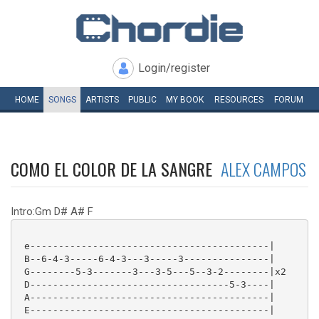
Login/register
HOME
SONGS
ARTISTS
PUBLIC
MY
BOOK
RESOURCES
FORUM
COMO EL COLOR DE LA SANGRE
ALEX CAMPOS
Intro:Gm D# A# F
 e------------------------------------------|

 B--6-4-3-----6-4-3---3-----3---------------|

 G--------5-3-------3---3-5---5--3-2--------|x2

 D-----------------------------------5-3----|

 A------------------------------------------|

 E------------------------------------------|
