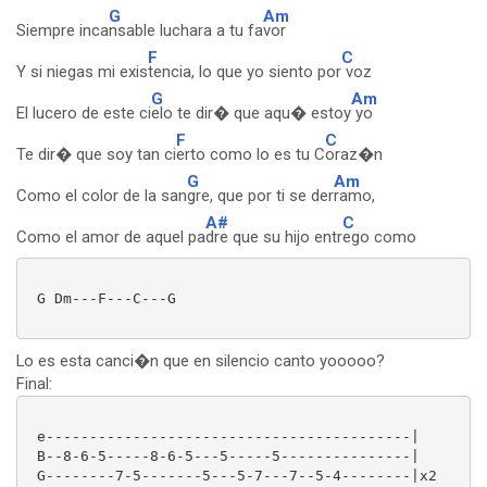
G
Am
Siempre inca
nsable luchara a tu fa
vor
F
C
Y si niegas mi exis
tencia, lo que yo siento por
voz
G
Am
El lucero de este ci
elo te dir� que aqu� estoy
yo
F
C
Te dir� que soy tan ci
erto como lo es tu C
oraz�n
G
Am
Como el color de la san
gre, que por ti se der
ramo,
A#
C
Como el amor de aquel pa
dre que su hijo entr
ego como
 G Dm---F---C---G

Lo es esta canci�n que en silencio canto yooooo?
Final:
 e------------------------------------------|

 B--8-6-5-----8-6-5---5-----5---------------|

 G--------7-5-------5---5-7---7--5-4--------|x2
