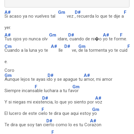
A#
Gm
D#
F
Si acaso ya no vuelves tal
vez
, recuerda lo que te dije a
yer.
A#
Gm
D#
A#
F
Tus ojos yo nunca olv
idare,
cuando de ni�o
yo te for
me.
Cm
A#
D#
Gm
F
Cuando a la luna yo te
lle
ve,
de la tormenta yo te cuid
e.
Coro
Gm
D#
A#
Aunque lejos te ayas i
do y se apague tu
amor, mi amor
F
Gm
Siempre incans
able luchara a tu fa
vor
D#
A#
Y si niegas mi exist
encia, lo que yo siento por
voz
F
Gm
El lucero de este ci
elo te dira que aqui estoy
yo
D#
A#
Te dira que soy tan ci
erto como lo es tu Co
razon
F