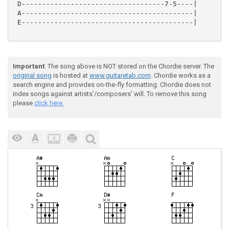
 D-----------------------------------7-5----|

 A------------------------------------------|

 E------------------------------------------|

Important
: The song above is NOT stored on the Chordie server. The
original song
is hosted at
www.guitaretab.com
. Chordie works as a
search engine and provides on-the-fly formatting. Chordie does not
index songs against artists'/composers' will. To remove this song
please
click here.