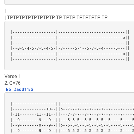
|
| TPTPTPTPTPTPTPTP TP TPTP TPTPTPTP TP
 |------------------|----------------------------||

 |------------------|---------------------------o||

 |------------------|----------------------------||

 |--0-5-4-5-7-5-4-5-|-7-----5-4--5-7-5-4-----5---||

 |------------------|---------------------------o||

 |------------------|----------------------------||

Verse 1
2. Q=76
B5
Dadd11/G
 |------------------||-------------------------------
 |--------------10--||o--7-7-7--7-7--7-7--7----7----7
 |-11-------11--11--||---7-7-7--7-7--7-7--7----7----7
 |--9--------9---9--||---5-5-5--5-5--5-5--5----5----5
 |--9--------9---9--||o--5-5-5--5-5--5-5--5----5----5
 |--9--------9---9--||---5-5-5--5-5--5-5--5----5----5