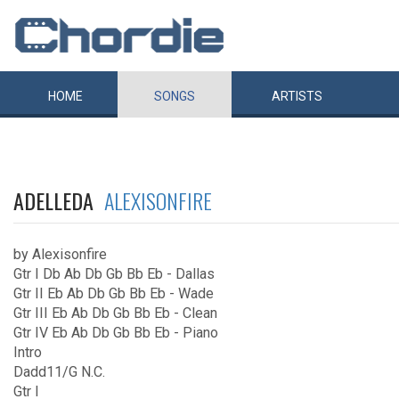
HOME
SONGS
ARTISTS
ADELLEDA
ALEXISONFIRE
by Alexisonfire
Gtr I Db Ab Db Gb Bb Eb - Dallas
Gtr II Eb Ab Db Gb Bb Eb - Wade
Gtr III Eb Ab Db Gb Bb Eb - Clean
Gtr IV Eb Ab Db Gb Bb Eb - Piano
Intro
Dadd11/G N.C.
Gtr I