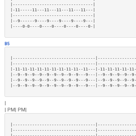
 |---------------------------------|

 |-11-----11---11---11---11---11---|

 |---------------------------------|

 |--9------9----9----9----9----9---|

 |----0-0----0----0----0----0----0-|

B5
 |----------------------------------|----------------
 |----------------------------------|----------------
 |-11-11-11-11-11-11-11-11-11--11---|-11-11-11-11-11-
 |--9--9--9--9--9--9--9--9--9---9---|--9--9--9--9--9-
 |--9--9--9--9--9--9--9--9--9---9---|--9--9--9--9--9-
 |--9--9--9--9--9--9--9--9--9---9---|--9--9--9--9--9-
|
| PM| PM|
 |----------------------------------|----------------
 |----------------------------------|----------------
 |----------------------------------|----------------