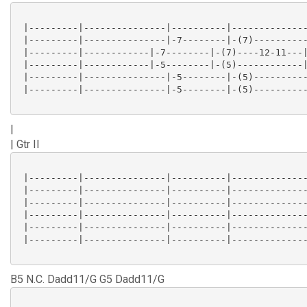
 |---------|---------------|----------|--------------
 |---------|---------------|-7--------|-(7)----------
 |---------|------------|-7--------|-(7)----12-11---|
 |---------|------------|-5--------|-(5)------------|
 |---------|---------------|-5--------|-(5)----------
 |---------|---------------|-5--------|-(5)----------
|
| Gtr II
 |---------|---------------|----------|--------------
 |---------|---------------|----------|--------------
 |---------|---------------|----------|--------------
 |---------|---------------|----------|--------------
 |---------|---------------|----------|--------------
 |---------|---------------|----------|--------------
B5 N.C. Dadd11/G G5 Dadd11/G