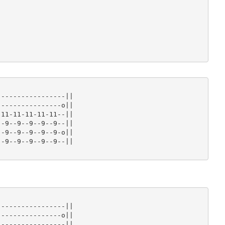
----------------||

---------------o||

11-11-11-11-11--||

-9--9--9--9--9--||

-9--9--9--9--9-o||

-9--9--9--9--9--||

----------------||

---------------o||

----------------||
