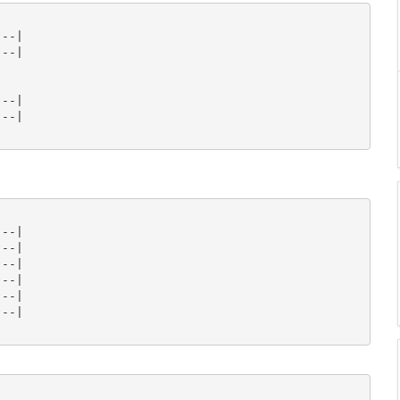
--|

--|





--|

--|

--|

--|

--|

--|

--|

--|
