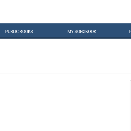
PUBLIC
BOOKS
MY
SONG
BOOK