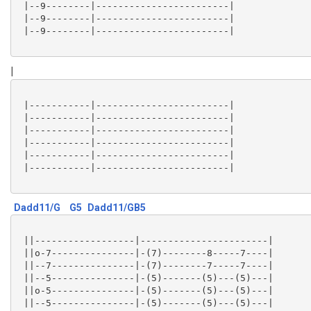
 |--9--------|------------------------|

 |--9--------|------------------------|

 |--9--------|------------------------|

|
 |-----------|------------------------|

 |-----------|------------------------|

 |-----------|------------------------|

 |-----------|------------------------|

 |-----------|------------------------|

 |-----------|------------------------|

Dadd11/G
G5
Dadd11/GB5
 ||------------------|-----------------------|

 ||o-7---------------|-(7)--------8-----7----|

 ||--7---------------|-(7)--------7-----7----|

 ||--5---------------|-(5)-------(5)---(5)---|

 ||o-5---------------|-(5)-------(5)---(5)---|

 ||--5---------------|-(5)-------(5)---(5)---|
