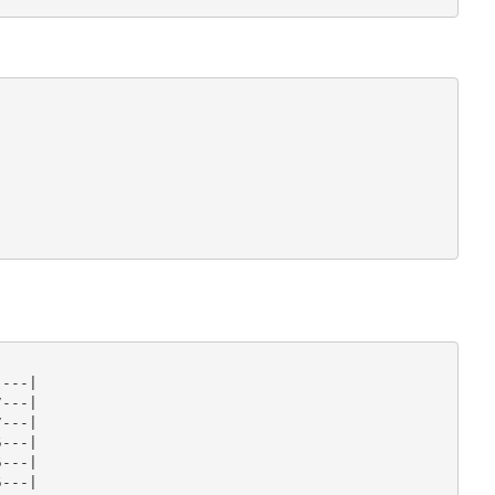
---|

---|

---|

---|

---|

---|
