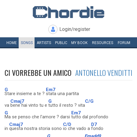
Login/register
HOME
SONGS
ARTISTS
PUBLIC
MY
BOOK
RESOURCES
FORUM
CI VORREBBE UN AMICO
ANTONELLO VENDITTI
G
Em7
Stare insieme a te ?
stata una partita
Cmaj7
G
C/G
va
bene hai vinto tu e
tutto il resto ? vita
G
Em7
Ma se penso che l'amore ? darsi
tutto dal profondo
Cmaj7
C/D
D7
in
questa nostra storia sono
io che vado a
fondo
G
Emadd9