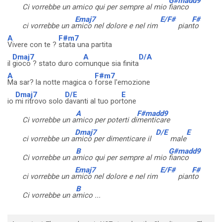
G#madd9
Ci vorrebbe un amico qui per sempre al mio
fianco
Emaj7
E/F#
F#
ci vorrebbe un a
mico nel dolore e nel rim
pian
to
A
F#m7
Vivere con te ?
stata una partita
Dmaj7
A
D/A
il
gioco ? stato duro co
munque sia finita
A
F#m7
Ma sar? la notte magica o
forse l'emozione
Dmaj7
D/E
E
io
mi ritrovo solo
davanti al tuo por
tone
A
F#madd9
Ci vorrebbe un a
mico per poterti di
menticare
Dmaj7
D/E
E
ci vorrebbe un a
mico per dimenticare il
male
B
G#madd9
Ci vorrebbe un a
mico qui per sempre al mio
fianco
Emaj7
E/F#
F#
ci vorrebbe un a
mico nel dolore e nel rim
pian
to
B
Ci vorrebbe un a
mico ...