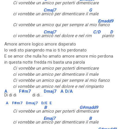
Ci vorrebbe un a
mico per poterti di
menticare
Cmaj7
G
ci vorrebbe un a
mico per dimenticare il
male
Emadd9
Ci vorrebbe un amico qui per sempre al mio
fianco
Cmaj7
C/D
D
ci vorrebbe un a
mico nel dolore e nel rim
pian
to
Amore amore logico amore disperato
lo vedi sto piangendo ma io ti ho perdonato
E se amor che nulla ho amato amore amore mio perdona
in questa notte fredda mi basta una parola
Ci vorrebbe un amico per poterti dimenticare
ci vorrebbe un amico per dimenticare il male
Ci vorrebbe un amico qui per sempre al mio fianco
ci vorrebbe un amico nel dolore e nel rimpianto
A
F#m7
Dmaj7
A
D/A
Di di di
di di...
A
F#m7
Dmaj7
D/E
E
B
G#madd9
Ci vorrebbe un a
mico per poterti di
menticare
Emaj7
B
ci vorrebbe un a
mico per dimenticare il
male