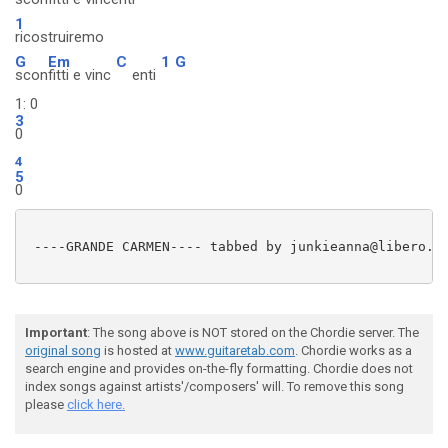
1
ricostruiremo
G
Em
C
1
G
scon
fitti e vinc
enti
1: 0
3
0
4
5
0
 ----GRANDE CARMEN---- tabbed by junkieanna@libero.it
Important
: The song above is NOT stored on the Chordie server. The
original song
is hosted at
www.guitaretab.com
. Chordie works as a
search engine and provides on-the-fly formatting. Chordie does not
index songs against artists'/composers' will. To remove this song
please
click here.