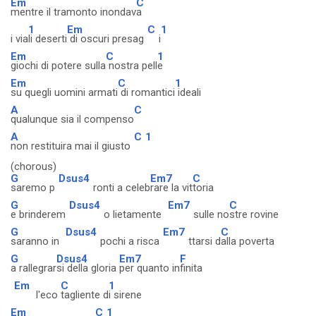
Em
C
mentre il tramonto inondav
a
1
Em
C
1
i via
li deserti
di oscuri presag
i
Em
C
1
giochi di potere sulla
nostra pell
e
Em
C
1
su quegli uomini armati
di romantici
ideali
A
C
qualunque sia il compenso
A
C
1
non restituira mai il giusto
(chorous)
G
Dsus4
Em7
C
saremo p
ronti a celeb
rare la vit
toria
G
Dsus4
Em7
C
e brinderem
o lietamente
sulle no
stre rovine
G
Dsus4
Em7
C
saranno in
pochi a risca
ttarsi d
alla poverta
G
Dsus4
Em7
F
a rallegrar
si della gloria
per quanto in
finita
Em
C
1
l'eco
tagliente d
i sirene
Em
C
1