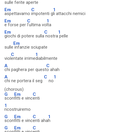
sulle ferite aperte
Em
C
1
aspettavamo
impotenti g
li attacchi nemici
Em
C
1
e forse per
l'ultima vo
lta
Em
C
1
giochi di potere sulla
nostra
pelle
Em
sulle
infanzie sciupate
C
1
viol
entate irrime
diabilmente
A
C
chi paghera per quest
o ahah
A
C
1
chi ne portera il seg
no
(chorous)
G
Em
C
scon
fitti e vinc
enti
1
ricostruiremo
G
Em
C
1
scon
fitti e vinc
enti aha
h
G
Em
C
scon
fitti e vinc
enti