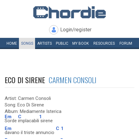
Login/register
HOME
SONGS
ARTISTS
PUBLIC
MY
BOOK
RESOURCES
FORUM
ECO DI SIRENE
CARMEN CONSOLI
Artist: Carmen Consoli
Song: Eco Di Sirene
Album: Mediamente Isterica
Em
C
1
Sorde
implacabili
sirene
Em
C
1
davano il triste annuncio