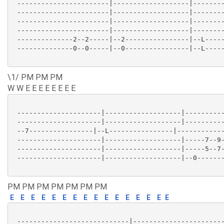
 -----------------------|-------------------|--------
 -----------------------|-------------------|--------
 -----------------------|-------------------|--------
 -----------------------|-------------------|--------
 --------------2--2-----|--2----------------|--L-----
 --------------0--0-----|--0----------------|--L-----
\1/ PM PM PM
W W E E E E E E E E
 ---------------------|-------------------|----------
 ---------------------|-------------------|----------
 --7----------------|--L----------------|------------
 ---------------------|-------------------|-----7--9-
 ---------------------|-------------------|-----5--7-
 ---------------------|-------------------|--0-------
PM PM PM PM PM PM PM
E
E
E
E
E
E
E
E
E
E
E
E
E
E
E
E
 ----------------------------|-----------------------