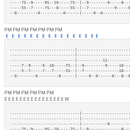
 -----7S--9-----9S--10-----7S--|--9--------9-----8---
 -----5S--7-----7S---8-----5S--|--7-----------9-----8
 --0---------0----------0------|-----0--0------------
PM PM PM PM PM PM PM
E
E
E
E
E
E
E
E
E
E
E
E
E
E
E
E
 ----------------------------|-----------------------
 ----------------------------|-----------------------
 ----------------------------|-----------12----------
 -----7--9-----9--10-----7S--|--9---------9-----10---
 -----5--7-----7---7-----5S--|--7---------------10---
 --0--------0---------0------|-----0--0------0---8--0
PM PM PM PM PM PM
E E E E E E E E E E E E E E E E W
 ------------------------------|---------------------
 ------------------------------|---------------------
 ------------------------------|-----------9---------
 -----7S--9-----9S--10-----7S--|--9--------------8---