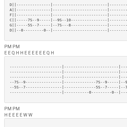
 D||---------------|------------------------|--------
 A||---------------|------------------------|--------
 F||---------------|------------------------|--------
 C||-----7S--9-----|--9S--10----------------|--------
 G||-----5S--7-----|--7S---8----------------|--------
 D||--0---------0--|------------------------|--------
PM PM
E E Q H H E E E E E E Q H
 -----------------------|------------------------|---
 -----------------------|------------------------|---
 -----------------------|------------------------|---
 --7S--9----------------|--------------7S--9-----|--9
 --5S--7----------------|--------------5S--7-----|--7
 -----------------------|-----------0---------0--|---
PM PM
H E E E E W W