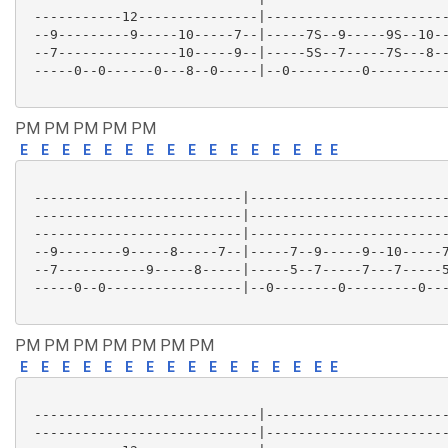
 -----------12---------------|-----------------------
 --9---------9-----10-----7--|-----7S--9-----9S--10--
 --7---------------10-----9--|-----5S--7-----7S---8--
 -----0--0------0---8--0-----|--0---------0----------
PM PM PM PM PM
E
E
E
E
E
E
E
E
E
E
E
E
E
E
E
E
 --------------------------|-------------------------
 --------------------------|-------------------------
 --------------------------|-------------------------
 --9--------9-----8-----7--|-----7--9-----9--10-----7
 --7-----------9-----8-----|-----5--7-----7---7-----5
 -----0--0-----------------|--0--------0---------0---
PM PM PM PM PM PM PM
E
E
E
E
E
E
E
E
E
E
E
E
E
E
E
E
 ----------------------------|-----------------------
 ----------------------------|-----------------------