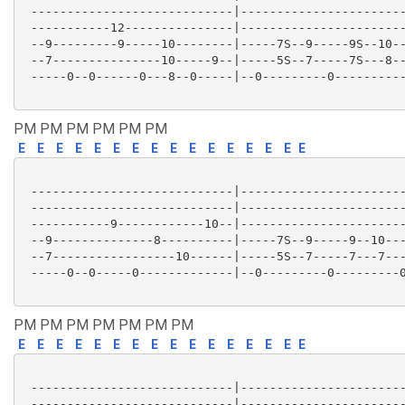
 ----------------------------|-----------------------
 -----------12---------------|-----------------------
 --9---------9-----10--------|-----7S--9-----9S--10--
 --7---------------10-----9--|-----5S--7-----7S---8--
 -----0--0------0---8--0-----|--0---------0----------
PM PM PM PM PM PM
E
E
E
E
E
E
E
E
E
E
E
E
E
E
E
E
 ----------------------------|-----------------------
 ----------------------------|-----------------------
 -----------9------------10--|-----------------------
 --9--------------8----------|-----7S--9-----9--10---
 --7-----------------10------|-----5S--7-----7---7---
 -----0--0-----0-------------|--0---------0---------0
PM PM PM PM PM PM PM
E
E
E
E
E
E
E
E
E
E
E
E
E
E
E
E
 ----------------------------|-----------------------
 ----------------------------|-----------------------