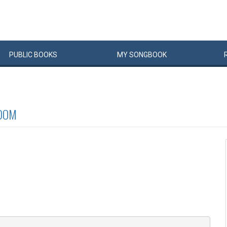
PUBLIC
BOOKS
MY
SONG
BOOK
ODOM