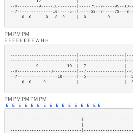
 -----------12---------------|-----------------------
 --9---------9-----10-----7--|-----7S--9-----9S--10--
 --7---------------10-----5--|-----5S--7-----7S---8--
 -----0--0------0---8--0-----|--0---------0----------
PM PM PM
E E E E E E E E W H H
 ----------------------------|-------------------|---
 ----------------------------|-------------------|---
 -----------9------------10--|--7----------------|---
 --9--------------8----------|--7----------------|--5
 --7-----------------10------|--5----------------|--5
 -----0--0-----0-------------|-------------------|--3
PM PM PM PM PM
E
E
E
E
E
E
E
E
E
E
E
E
E
E
E
E
 ------------------------------|---------------------
 ------------------------------|---------------------
 ------------------------------|---------------------