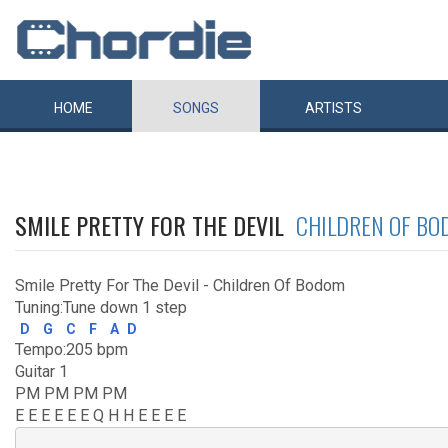
HOME
SONGS
ARTISTS
SMILE PRETTY FOR THE DEVIL
CHILDREN OF B
Smile Pretty For The Devil - Children Of Bodom
Tuning:Tune down 1 step
D
G
C
F
A
D
Tempo:205 bpm
Guitar 1
PM PM PM PM
E E E E E E Q H H E E E E