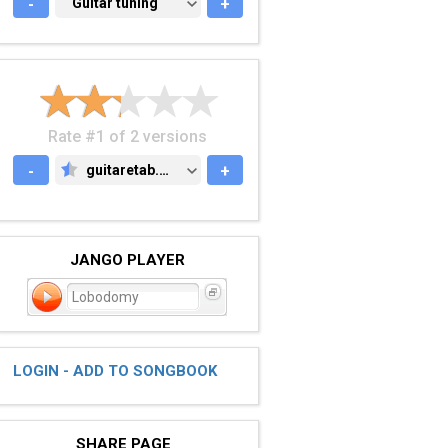
-
GUITAR TUNING
Guitar tuning
+
Rate #1 of 2 versions
-
guitaretab.com
+
GUITARETAB.COM
JANGO PLAYER
Lobodomy
LOGIN - ADD TO SONGBOOK
SHARE PAGE