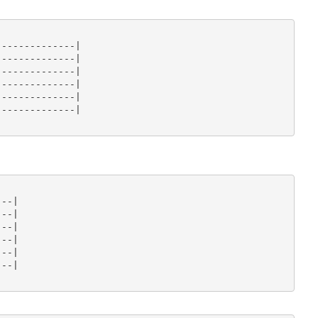
-------------|

-------------|

-------------|

-------------|

-------------|

-------------|

--|

--|

--|

--|

--|

--|
