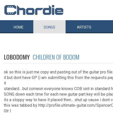
HOME
SONGS
ARTISTS
LOBODOMY
CHILDREN OF BODOM
ok so this is just me copy and pasting out of the guitar pro fil
it but dont have GP (i am submitting this from the requests 
it
standard... but comeon everyone knows COB isnt in standard hah
SONG down each time for each new guitar part key will be plac
its a sloppy way to have it placed then... shut up cause i dont 
this was tabbed by http://profile.ultimate-guitar.com/Spencer
Gtr I