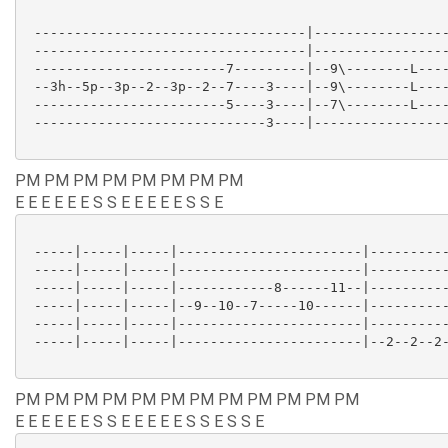
 ----------------------------------|-----------------
 ----------------------------------|-----------------
 ------------------------7---------|--9\--------L----
 --3h--5p--3p--2--3p--2--7----3----|--9\--------L----
 ------------------------5----3----|--7\--------L----
 -----------------------------3----|-----------------
PM PM PM PM PM PM PM PM
E E E E E E S S E E E E E S S E
 -----|-----|-----|-----------------------|----------
 -----|-----|-----|-----------------------|----------
 -----|-----|-----|------------8------11--|----------
 -----|-----|-----|--9--10--7-----10------|----------
 -----|-----|-----|-----------------------|----------
 -----|-----|-----|-----------------------|--2--2--2-
PM PM PM PM PM PM PM PM PM PM PM PM
E E E E E E S S E E E E E S S E S S E