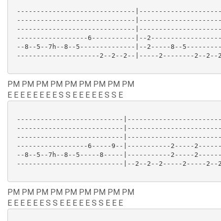
 ------------------------------|---------------------
 ------------------------------|---------------------
 ------------------------------|---------------------
 ------------------6-----------|--2------------------
 --8--5--7h--8--5--------------|--2-----8--5---------
 ---------------------2--2--2--|-----2--------2--2--2
PM PM PM PM PM PM PM PM PM
E E E E E E E E S S E E E E E S S E
 ---------------------------|------------------------
 ---------------------------|------------------------
 ---------------------------|------------------------
 ------------------6-----9--|-----------2-----2------
 --8--5--7h--8--5-----8-----|-----------2-----2------
 ---------------------------|--2--2--2-----2-----2--2
PM PM PM PM PM PM PM PM PM
E E E E E E S S E E E E E S S E E E