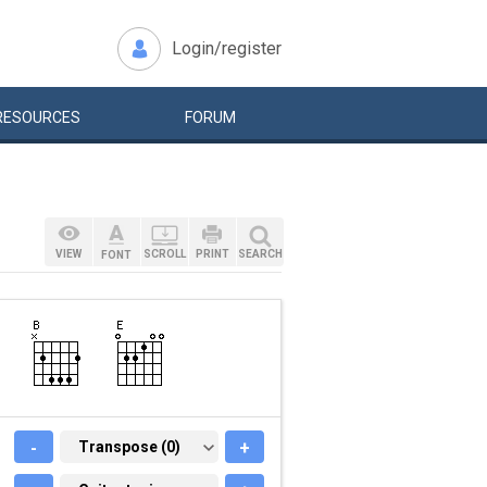
Login/register
RESOURCES
FORUM
VIEW
SCROLL
PRINT
SEARCH
FONT
-
TRANSPOSE (0)
Transpose (0)
+