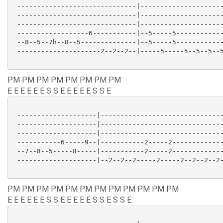
 ------------------------------|---------------------
 ------------------------------|---------------------
 ------------------------------|---------------------
 ------------------6-----------|--5-----5------------
 --8--5--7h--8--5--------------|--5-----5------------
 ---------------------2--2--2--|-----5-----5--5--5--5
PM PM PM PM PM PM PM PM
E E E E E E S S E E E E E S S E
 --------------------|-------------------------------
 --------------------|-------------------------------
 --------------------|-------------------------------
 -----------6-----9--|-----------2-----2-------------
 --7--8--5-----8-----|-----------2-----2-------------
 --------------------|--2--2--2-----2-----2--2--2--2-
PM PM PM PM PM PM PM PM PM PM PM PM
E E E E E E S S E E E E E S S E S S E