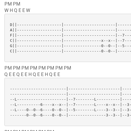
PM PM
W H Q E E W
 D||-------------------|----------------------|------
 A||-------------------|----------------------|------
 F||-------------------|----------------------|--7---
 C||-------------------|----------------x--x--|--7---
 G||-------------------|----------------0--0--|--5---
 C||-------------------|----------------0--0--|------
PM PM PM PM PM PM PM PM
Q E E Q E E H Q E E H Q E E
 ------------------------|----------------------|----
 ------------------------|----------------------|----
 --L---------------------|--7--------L----------|----
 --L----------6----x--x--|--7--------L----x--x--|--3-
 --L----0--0--6----0--0--|--5--------L----3--3--|--3-
 -------0--0--6----0--0--|----------------3--3--|--3-