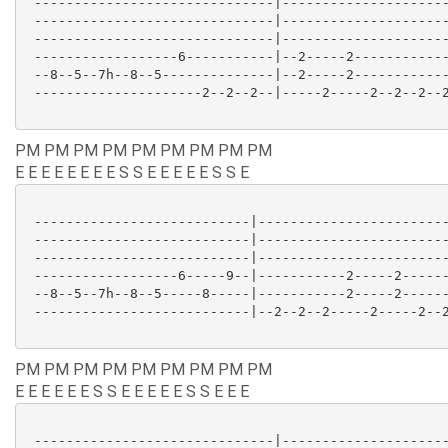
 ------------------------------|---------------------
 ------------------------------|---------------------
 ------------------------------|---------------------
 ------------------6-----------|--2-----2------------
 --8--5--7h--8--5--------------|--2-----2------------
 ---------------------2--2--2--|-----2-----2--2--2--2
PM PM PM PM PM PM PM PM PM
E E E E E E E E S S E E E E E S S E
 ---------------------------|------------------------
 ---------------------------|------------------------
 ---------------------------|------------------------
 ------------------6-----9--|-----------2-----2------
 --8--5--7h--8--5-----8-----|-----------2-----2------
 ---------------------------|--2--2--2-----2-----2--2
PM PM PM PM PM PM PM PM PM
E E E E E E S S E E E E E S S E E E
 ------------------------------|---------------------