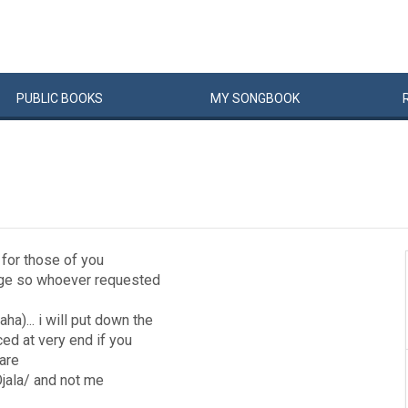
PUBLIC
BOOKS
MY
SONG
BOOK
e for those of you
page so whoever requested
a)... i will put down the
ed at very end if you
care
Ojala/ and not me