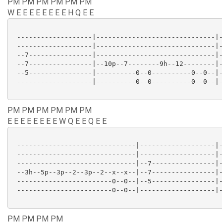
PM PM PM PM PM PM
W E E E E E E E E H Q E E
 -------------------|------------------------------|-
 -------------------|------------------------------|-
 --7----------------|------------------------------|-
 --7----------------|--10p--7--------9h--12--------|-
 --5----------------|----------0--0----------0--0--|-
 -------------------|----------0--0----------0--0--|-
PM PM PM PM PM PM
E E E E E E E E W Q E E Q E E
 ------------------------------|-------------------|-
 ------------------------------|-------------------|-
 ------------------------------|--7----------------|-
 --3h--5p--3p--2--3p--2--x--x--|--7----------------|-
 ------------------------0--0--|--5----------------|-
 ------------------------0--0--|-------------------|-
PM PM PM PM