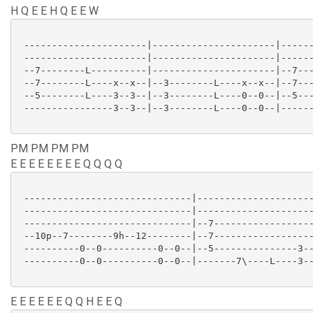
H Q E E H Q E E W
 ----------------------|----------------------|------
 ----------------------|----------------------|------
 --7--------L----------|----------------------|--7---
 --7--------L----x--x--|--3--------L----x--x--|--7---
 --5--------L----3--3--|--3--------L----0--0--|--5---
 ----------------3--3--|--3--------L----0--0--|------
PM PM PM PM
E E E E E E E E Q Q Q Q
 ------------------------------|---------------------
 ------------------------------|---------------------
 ------------------------------|--7------------------
 --10p--7--------9h--12--------|--7------------------
 ----------0--0----------0--0--|--5---------------3--
 ----------0--0----------0--0--|-------7\----L----3--
E E E E E E Q Q H E E Q