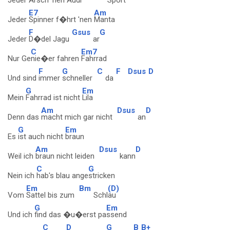
Jeder
Arsch 'nen Audi
Sport
E7
Am
Jeder
Spinner f�hrt 'nen
Manta
F
Gsus
G
Jeder
D�del Jagu
ar
C
Em7
Nur Ge
nie�er fahren
Fahrrad
F
G
C
F
Dsus
D
Und sind
immer
schneller
da
G
Em
Mein
Fahrrad ist nicht
Lila
Am
Dsus
D
Denn das
macht mich gar nicht
an
G
Em
Es
ist auch nicht
braun
Am
Dsus
D
Weil ich
braun nicht leiden
kann
C
G
Nein ich
hab's blau ange
stricken
Em
Bm
(D)
Vom
Sattel bis zum
Schl
au
G
Em
Und ich
find das �u�erst pa
ssend
C
D
G
B
B+