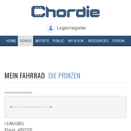
Login/register
HOME
SONGS
ARTISTS
PUBLIC
MY
BOOK
RESOURCES
FORUM
MEIN FAHRRAD
DIE PRINZEN
============
 +----------------+

| EADGBE|
|Dsus: x00233|