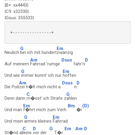
|B+: xx4443|
|C9: x32330|
|Gsus: 355533|
 +----------------+

G
Em
Neulich
bin ich mit hundert
zwanzig
Am
Dsus
D
Auf meinem
Fahrrad 'rumge
fahr'n
G
Em
Und wie
immer konnt' ich nur
hoffen
Am
Dsus
D
Die Poli
zei h�lt mich nicht a
n
C
G
Denn dann
m�sst' ich Strafe z
ahlen
Em
Bm
(D)
Und man
f�hrt mich zum Verh
�r
G
Em
Und mein
armes kleines
Fahrrad
C
D
G
Em
Am
D
St�nd al
leine
vor der
T�r