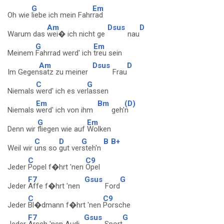
G
Em
Oh wie
liebe ich mein Fahr
rad
Am
Dsus
D
Warum das
wei� ich nicht ge
nau
G
Em
Meinem
Fahrrad werd' ich
treu sein
Am
Dsus
D
Im Gegen
satz zu meiner
Frau
C
G
Niemals
werd' ich es ver
lassen
Em
Bm
(D)
Niemals
werd' ich von ihm
geh'
n
G
Em
Denn wir
fliegen wie auf
Wolken
C
D
G
B
B+
Weil wir
uns so
gut ver
steh'n
C
C9
Jeder
Popel f�hrt 'nen
Opel
F7
Gsus
G
Jeder
Affe f�hrt 'nen
Ford
C
C9
Jeder
Bl�dmann f�hrt 'nen
Porsche
F7
Gsus
G