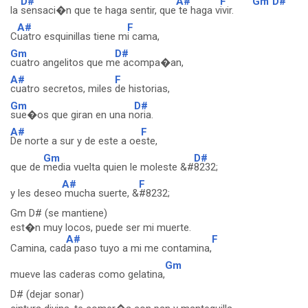
D#
A#
F
Gm
D#
la
sensaci�n que te haga sentir, que
te haga v
ivir.
A#
F
C
uatro esquinillas tiene m
i cama,
Gm
D#
cuatro angelitos que m
e acompa�an,
A#
F
cuatro secretos, miles
de historias,
Gm
D#
sue�os que giran en una n
oria.
A#
F
De norte a sur y de este a oe
ste,
Gm
D#
que de
media vuelta quien le moleste &#
8232;
A#
F
y les deseo
mucha suerte, &
#8232;
Gm D# (se mantiene)
est�n muy locos, puede ser mi muerte.
A#
F
Camina, cad
a paso tuyo a mi me contamina,
Gm
mueve las caderas como gelatina,
D# (dejar sonar)