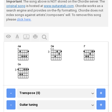
Important
: The song above is NOT stored on the Chordie server. The
original song
is hosted at
www.guitaretab.com
. Chordie works as a
search engine and provides on-the-fly formatting. Chordie does not
index songs against artists'/composers' will. To remove this song
please
click here.
TRANSPOSE (0)
-
+
Transpose (0)
GUITAR TUNING
-
+
Guitar tuning