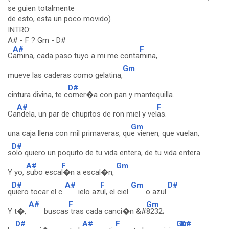
se guien totalmente
de esto, esta un poco movido)
INTRO:
A# - F ? Gm - D#
A#
F
C
amina, cada paso tuyo a mi me conta
mina,
Gm
mueve las caderas como gelatina,
D#
cintura divina, te c
omer�a con pan y mantequilla.
A#
F
Ca
ndela, un par de chupitos de ron miel y vel
as.
Gm
una caja llena con mil primaveras, qu
e vienen, que vuelan,
D#
s
olo quiero un poquito de tu vida entera, de tu vida entera.
A#
F
Gm
Y yo,
subo esca
l�n a escal�n,
D#
A#
F
Gm
D#
q
uiero tocar el c
ielo az
ul, el ciel
o azul.
A#
F
Gm
Y t�,
buscas
tras cada canci�n &#
8232;
D#
A#
F
Gm
D#