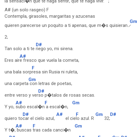
la
sensaci�n que te h
aga sentir
, que te haga vivir.
;
A# (un solo rasgeo) F
Contempla, girasoles, margaritas y azucenas
Gm
quieren parecerse un poquito a ti apenas, que m�s quisieran. ̷
2;
D#
Tan solo a ti te
riego yo, mi sirena.
A#
Eres air
e fresco que vuela la cometa,
F
una bala sorp
resa sin Rusia ni ruleta,
Gm
una carpeta
con letras de poetas,
D#
entre verso y ver
so p�talos de rosas secas.
A#
F
Gm
Y yo,
subo escal�n
a escal�n,
D#
A#
F
Gm
D#
quiero to
car el cielo azul,
el cie
lo azul. R
32;
A#
F
Gm
Y t�,
buscas
tras cada canci�n