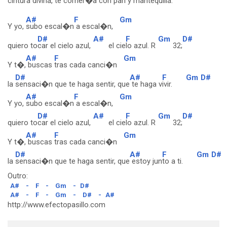
cintura divina, te comer�a con pan y mantequilla.
A#
F
Gm
Y yo,
subo escal�n
a escal�n,
D#
A#
F
Gm
D#
quiero to
car el cielo azul,
el cie
lo azul. R
32;
A#
F
Gm
Y t�,
buscas
tras cada canci�n
D#
A#
F
Gm
D#
la
sensaci�n que te haga sentir, que
te haga v
ivir.
A#
F
Gm
Y yo,
subo escal�n
a escal�n,
D#
A#
F
Gm
D#
quiero to
car el cielo azul,
el cie
lo azul. R
32;
A#
F
Gm
Y t�,
buscas
tras cada canci�n
D#
A#
F
Gm
D#
la
sensaci�n que te haga sentir, que
estoy jun
to a ti.
Outro:
A#
-
F
-
Gm
-
D#
A#
-
F
-
Gm
-
D#
-
A#
http://www.efectopasillo.com