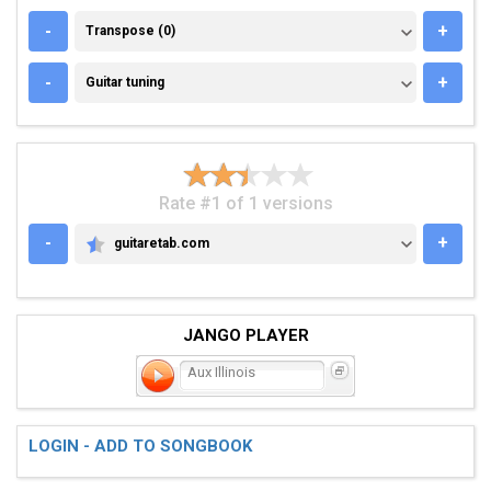
TRANSPOSE (0)
-
+
Transpose (0)
GUITAR TUNING
-
+
Guitar tuning
Rate #1 of 1 versions
-
+
guitaretab.com
GUITARETAB.COM
JANGO PLAYER
Aux Illinois
LOGIN - ADD TO SONGBOOK