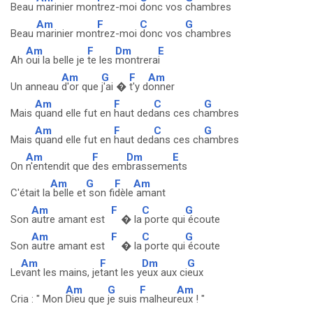
Beau
marinier mon
trez-moi
donc vos
chambres
Am
F
C
G
Beau
marinier mon
trez-moi
donc vos
chambres
Am
F
Dm
E
Ah
oui la belle je
te les
montrera
i
Am
G
F
Am
Un anneau
d'or que
j'ai �
t'y d
onner
Am
F
C
G
Mais
quand elle fut en
haut ded
ans ces ch
ambres
Am
F
C
G
Mais
quand elle fut en
haut ded
ans ces ch
ambres
Am
F
Dm
E
On
n'entendit que
des em
brasseme
nts
Am
G
F
Am
C'était la
belle et
son fi
dèle
amant
Am
F
C
G
Son
autre amant est
� la
porte qui
écoute
Am
F
C
G
Son
autre amant est
� la
porte qui
écoute
Am
F
Dm
G
Le
vant les mains, je
tant les y
eux aux ci
eux
Am
G
F
Am
Cria : " Mon
Dieu que
je suis
malheur
eux ! "