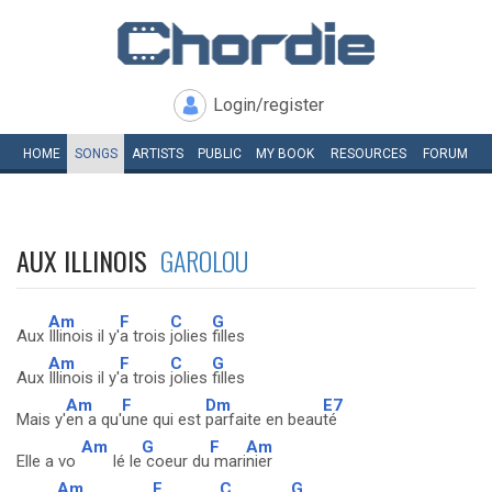
Login/register
HOME
SONGS
ARTISTS
PUBLIC
MY
BOOK
RESOURCES
FORUM
AUX ILLINOIS
GAROLOU
Am
F
C
G
Aux
Illinois il y'
a trois
jolies
filles
Am
F
C
G
Aux
Illinois il y'
a trois
jolies
filles
Am
F
Dm
E7
Mais y'
en a qu'
une qui est
parfaite en beau
té
Am
G
F
Am
Elle a vo
lé le
coeur du
mari
nier
Am
F
C
G